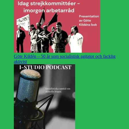
Göte Kildén – 50 år som socialistisk agitator och facklig
aktivist