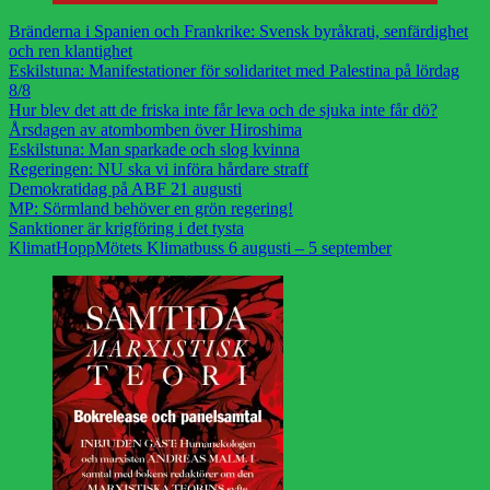
Bränderna i Spanien och Frankrike: Svensk byråkrati, senfärdighet
och ren klantighet
Eskilstuna: Manifestationer för solidaritet med Palestina på lördag
8/8
Hur blev det att de friska inte får leva och de sjuka inte får dö?
Årsdagen av atombomben över Hiroshima
Eskilstuna: Man sparkade och slog kvinna
Regeringen: NU ska vi införa hårdare straff
Demokratidag på ABF 21 augusti
MP: Sörmland behöver en grön regering!
Sanktioner är krigföring i det tysta
KlimatHoppMötets Klimatbuss 6 augusti – 5 september