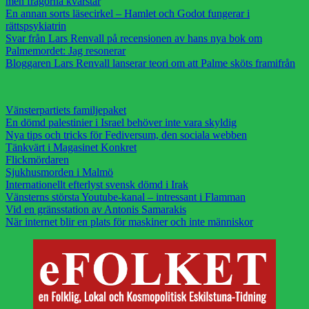
men frågorna kvarstår
En annan sorts läsecirkel – Hamlet och Godot fungerar i
rättspsykiatrin
Svar från Lars Renvall på recensionen av hans nya bok om
Palmemordet: Jag resonerar
Bloggaren Lars Renvall lanserar teori om att Palme sköts framifrån
Vänsterpartiets familjepaket
En dömd palestinier i Israel behöver inte vara skyldig
Nya tips och tricks för Fediversum, den sociala webben
Tänkvärt i Magasinet Konkret
Flickmördaren
Sjukhusmorden i Malmö
Internationellt efterlyst svensk dömd i Irak
Vänsterns största Youtube-kanal – intressant i Flamman
Vid en gränsstation av Antonis Samarakis
När internet blir en plats för maskiner och inte människor