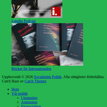
I-studio Podcast
Böcker för Internationalen
Upphovsrätt © 2026
Socialistisk Politik
. Alla rättigheter förbehållna.
Catch Base av
Catch Themes
Rulla
Hem
upp
Vår politik
Uttalanden
Antirasism
Ekosocialism