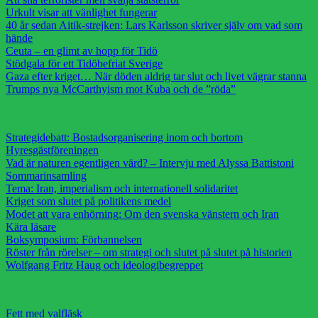
Urkult visar att vänlighet fungerar
40 år sedan Aitik-strejken: Lars Karlsson skriver själv om vad som
hände
Ceuta – en glimt av hopp för Tidö
Stödgala för ett Tidöbefriat Sverige
Gaza efter kriget… När döden aldrig tar slut och livet vägrar stanna
Trumps nya McCarthyism mot Kuba och de ”röda”
Strategidebatt: Bostadsorganisering inom och bortom
Hyresgästföreningen
Vad är naturen egentligen värd? – Intervju med Alyssa Battistoni
Sommarinsamling
Tema: Iran, imperialism och internationell solidaritet
Kriget som slutet på politikens medel
Modet att vara enhörning: Om den svenska vänstern och Iran
Kära läsare
Boksymposium: Förbannelsen
Röster från rörelser – om strategi och slutet på slutet på historien
Wolfgang Fritz Haug och ideologibegreppet
Fett med valfläsk