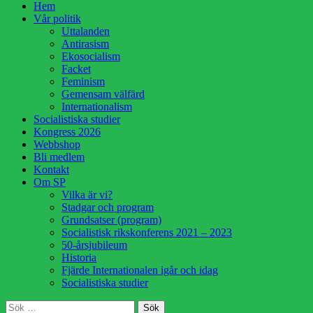
Hoppa
Hem
till
Vår politik
innehåll
Uttalanden
Antirasism
Ekosocialism
Facket
Feminism
Gemensam välfärd
Internationalism
Socialistiska studier
Kongress 2026
Webbshop
Bli medlem
Kontakt
Om SP
Vilka är vi?
Stadgar och program
Grundsatser (program)
Socialistisk rikskonferens 2021 – 2023
50-årsjubileum
Historia
Fjärde Internationalen igår och idag
Socialistiska studier
Sök
Sök