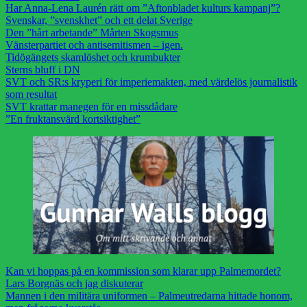
Har Anna-Lena Laurén rätt om ”Aftonbladet kulturs kampanj”?
Svenskar, ”svenskhet” och ett delat Sverige
Den ”hårt arbetande” Mårten Skogsmus
Vänsterpartiet och antisemitismen – igen.
Tidögängets skamlöshet och krumbukter
Sterns bluff i DN
SVT och SR:s kryperi för imperiemakten, med värdelös journalistik
som resultat
SVT krattar manegen för en missdådare
”En fruktansvärd kortsiktighet”
Kan vi hoppas på en kommission som klarar upp Palmemordet?
Lars Borgnäs och jag diskuterar
Mannen i den militära uniformen – Palmeutredarna hittade honom,