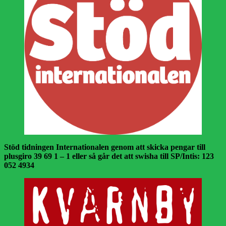
Stöd tidningen Internationalen genom att skicka pengar till
plusgiro 39 69 1 – 1 eller så går det att swisha till SP/Intis: 123
052 4934