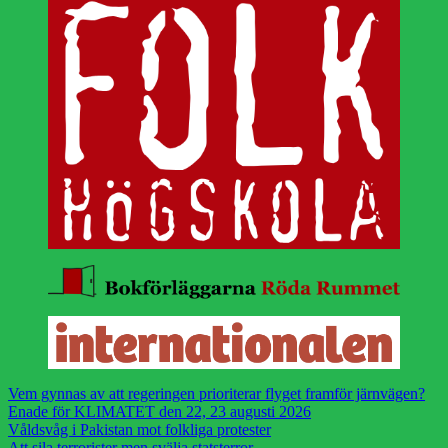
Vem gynnas av att regeringen prioriterar flyget framför järnvägen?
Enade för KLIMATET den 22, 23 augusti 2026
Våldsvåg i Pakistan mot folkliga protester
Att sila terrorister men svälja statsterror