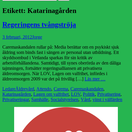
efter:
Etikett:
Katarinagården
Regeringens tvångströja
Publicerad
Författare
3 februari, 2012
Jorge
den
Caremaskandalen rullar på: Media berättar om en psykiskt sjuk
åldring som binds fast i sängen av personal utan utbildning. Ett
skyddsombud i Vetlanda sparkas för sin kritik av
arbetsförhållandena. Samtidigt, till synes oberörda av den dåliga
tajmningen, fortsätter regeringsalliansen att privatisera
äldreomsorgen. När LOV, Lagen om valfrihet, infördes i
äldreomsorgen 2009 var det på frivillig […]
Läs mer …
Kategorier
Etiketter
Ledare
Äldrevård
,
Attendo
,
Carema
,
Caremaskandalen
,
Katarinagården
,
Lagen om valfrihet
,
LOV
,
Politik
,
Privatisering
,
Privatiseringar
,
Samhälle
,
Socialstyrelsen
,
Vård
,
vinst i välfärden