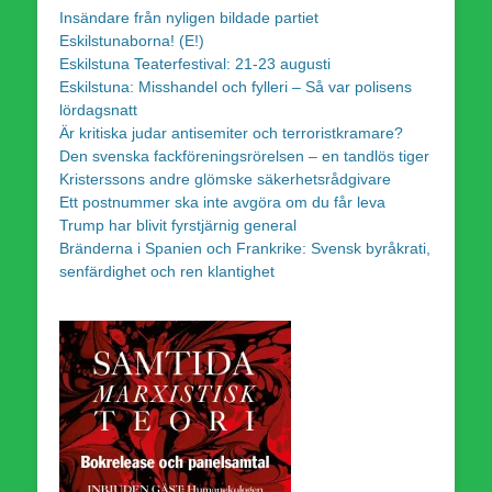
Insändare från nyligen bildade partiet
Eskilstunaborna! (E!)
Eskilstuna Teaterfestival: 21-23 augusti
Eskilstuna: Misshandel och fylleri – Så var polisens
lördagsnatt
Är kritiska judar antisemiter och terroristkramare?
Den svenska fackföreningsrörelsen – en tandlös tiger
Kristerssons andre glömske säkerhetsrådgivare
Ett postnummer ska inte avgöra om du får leva
Trump har blivit fyrstjärnig general
Bränderna i Spanien och Frankrike: Svensk byråkrati,
senfärdighet och ren klantighet