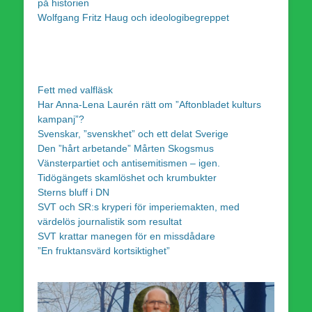
på historien
Wolfgang Fritz Haug och ideologibegreppet
Fett med valfläsk
Har Anna-Lena Laurén rätt om ”Aftonbladet kulturs
kampanj”?
Svenskar, ”svenskhet” och ett delat Sverige
Den ”hårt arbetande” Mårten Skogsmus
Vänsterpartiet och antisemitismen – igen.
Tidögängets skamlöshet och krumbukter
Sterns bluff i DN
SVT och SR:s kryperi för imperiemakten, med
värdelös journalistik som resultat
SVT krattar manegen för en missdådare
”En fruktansvärd kortsiktighet”