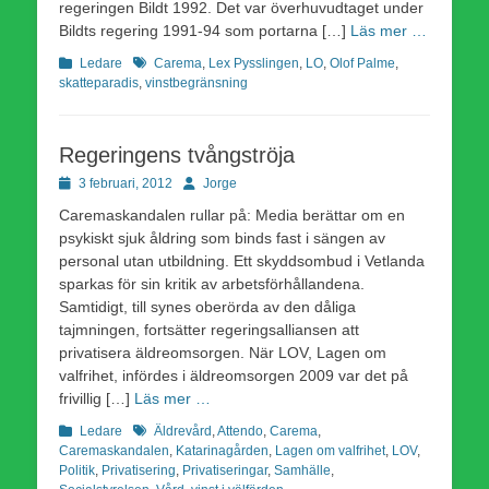
regeringen Bildt 1992. Det var överhuvudtaget under
Bildts regering 1991-94 som portarna […]
Läs mer …
Kategorier
Etiketter
Ledare
Carema
,
Lex Pysslingen
,
LO
,
Olof Palme
,
skatteparadis
,
vinstbegränsning
Regeringens tvångströja
Publicerad
Författare
3 februari, 2012
Jorge
den
Caremaskandalen rullar på: Media berättar om en
psykiskt sjuk åldring som binds fast i sängen av
personal utan utbildning. Ett skyddsombud i Vetlanda
sparkas för sin kritik av arbetsförhållandena.
Samtidigt, till synes oberörda av den dåliga
tajmningen, fortsätter regeringsalliansen att
privatisera äldreomsorgen. När LOV, Lagen om
valfrihet, infördes i äldreomsorgen 2009 var det på
frivillig […]
Läs mer …
Kategorier
Etiketter
Ledare
Äldrevård
,
Attendo
,
Carema
,
Caremaskandalen
,
Katarinagården
,
Lagen om valfrihet
,
LOV
,
Politik
,
Privatisering
,
Privatiseringar
,
Samhälle
,