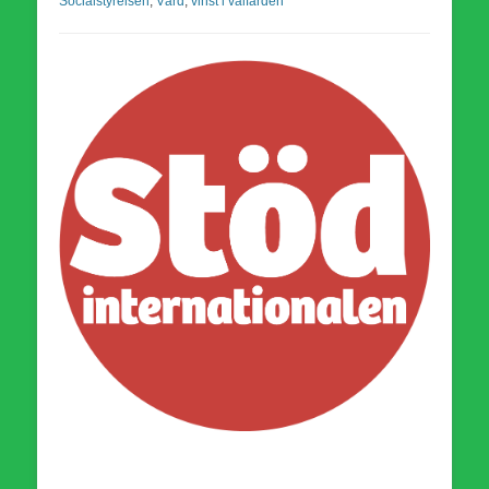
Socialstyrelsen
,
Vård
,
vinst i välfärden