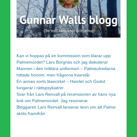
Kan vi hoppas på en kommission som klarar upp
Palmemordet? Lars Borgnäs och jag diskuterar
Mannen i den militära uniformen – Palmeutredarna
hittade honom, men frågorna kvarstår
En annan sorts läsecirkel – Hamlet och Godot
fungerar i rättspsykiatrin
Svar från Lars Renvall på recensionen av hans nya
bok om Palmemordet: Jag resonerar
Bloggaren Lars Renvall lanserar teori om att Palme
sköts framifrån