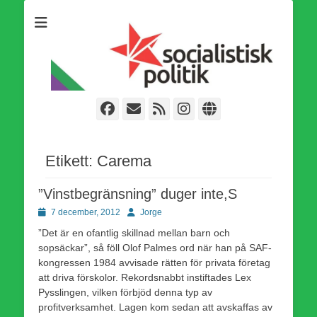
Som medlem i Socialistisk Politik är du medlem i den
Socialistisk Politik
världsomfattande socialistiska Fjärde Internationalen och en viktig
tillgång i kampen för en socialistisk framtid!
Facebook
E-
Webbflöde
Instagram
Webbplats
post
Etikett:
Carema
”Vinstbegränsning” duger inte,S
Publicerad
Författare
7 december, 2012
Jorge
den
”Det är en ofantlig skillnad mellan barn och
sopsäckar”, så föll Olof Palmes ord när han på SAF-
kongressen 1984 avvisade rätten för privata företag
att driva förskolor. Rekordsnabbt instiftades Lex
Pysslingen, vilken förbjöd denna typ av
profitverksamhet. Lagen kom sedan att avskaffas av