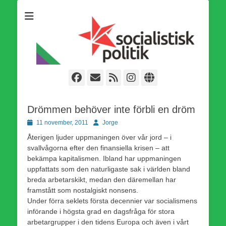
Som medlem i Socialistisk Politik är du medlem i den
Socialistisk Politik
världsomfattande socialistiska Fjärde Internationalen och en viktig
tillgång i kampen för en socialistisk framtid!
Facebook
E-
Webbflöde
Instagram
Webbplats
post
Drömmen behöver inte förbli en dröm
Publicerad
Författare
11 november, 2011
Jorge
den
Återigen ljuder uppmaningen över vår jord – i
svallvågorna efter den finansiella krisen – att
bekämpa kapitalismen. Ibland har uppmaningen
uppfattats som den naturligaste sak i världen bland
breda arbetarskikt, medan den däremellan har
framstått som nostalgiskt nonsens.
Under förra seklets första decennier var socialismens
införande i högsta grad en dagsfråga för stora
arbetargrupper i den tidens Europa och även i vårt