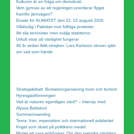
Kulturen är en fråga om demokrati
Vem gynnas av att regeringen prioriterar flyget
framför järnvägen?
Enade för KLIMATET den 22, 23 augusti 2026
Våldsvåg i Pakistan mot folkliga protester
Att sila terrorister men svälja statsterror
Urkult visar att vänlighet fungerar
40 år sedan Aitik-strejken: Lars Karlsson skriver själv
om vad som hände
Strategidebatt: Bostadsorganisering inom och bortom
Hyresgästföreningen
Vad är naturen egentligen värd? – Intervju med
Alyssa Battistoni
Sommarinsamling
Tema: Iran, imperialism och internationell solidaritet
Kriget som slutet på politikens medel
Modet att vara enhörning: Om den svenska vänstern