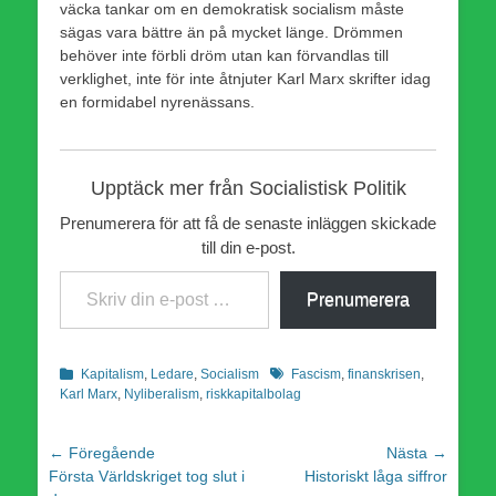
väcka tankar om en demokratisk socialism måste
sägas vara bättre än på mycket länge. Drömmen
behöver inte förbli dröm utan kan förvandlas till
verklighet, inte för inte åtnjuter Karl Marx skrifter idag
en formidabel nyrenässans.
Upptäck mer från Socialistisk Politik
Prenumerera för att få de senaste inläggen skickade
till din e-post.
Skriv din e-post …
Prenumerera
Kategorier
Etiketter
Kapitalism
,
Ledare
,
Socialism
Fascism
,
finanskrisen
,
Karl Marx
,
Nyliberalism
,
riskkapitalbolag
Inläggsnavigering
← Föregående
Nästa →
Föregående
Nästa
Första Världskriget tog slut i
Historiskt låga siffror