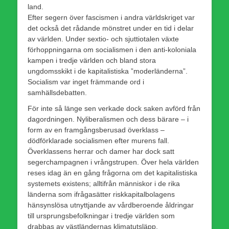
land.
Efter segern över fascismen i andra världskriget var
det också det rådande mönstret under en tid i delar
av världen. Under sextio- och sjuttiotalen växte
förhoppningarna om socialismen i den anti-koloniala
kampen i tredje världen och bland stora
ungdomsskikt i de kapitalistiska ”moderländerna”.
Socialism var inget främmande ord i
samhällsdebatten.
För inte så länge sen verkade dock saken avförd från
dagordningen. Nyliberalismen och dess bärare – i
form av en framgångsberusad överklass –
dödförklarade socialismen efter murens fall.
Överklassens herrar och damer har dock satt
segerchampagnen i vrångstrupen. Över hela världen
reses idag än en gång frågorna om det kapitalistiska
systemets existens; alltifrån människor i de rika
länderna som ifrågasätter riskkapitalbolagens
hänsynslösa utnyttjande av vårdberoende åldringar
till ursprungsbefolkningar i tredje världen som
drabbas av västländernas klimatutsläpp.