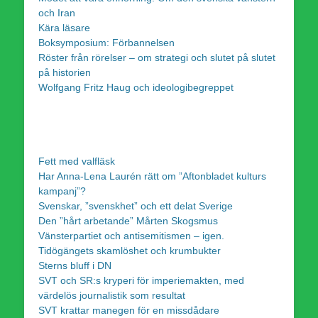
och Iran
Kära läsare
Boksymposium: Förbannelsen
Röster från rörelser – om strategi och slutet på slutet
på historien
Wolfgang Fritz Haug och ideologibegreppet
Fett med valfläsk
Har Anna-Lena Laurén rätt om ”Aftonbladet kulturs
kampanj”?
Svenskar, ”svenskhet” och ett delat Sverige
Den ”hårt arbetande” Mårten Skogsmus
Vänsterpartiet och antisemitismen – igen.
Tidögängets skamlöshet och krumbukter
Sterns bluff i DN
SVT och SR:s kryperi för imperiemakten, med
värdelös journalistik som resultat
SVT krattar manegen för en missdådare