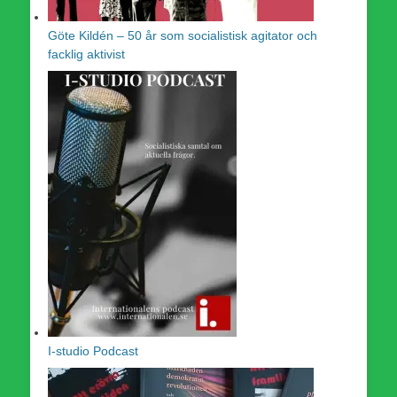
Göte Kildén – 50 år som socialistisk agitator och
facklig aktivist
I-studio Podcast