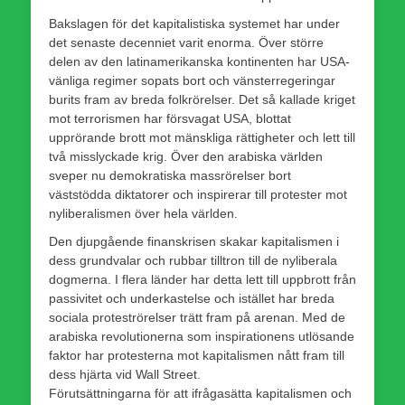
Bakslagen för det kapitalistiska systemet har under
det senaste decenniet varit enorma. Över större
delen av den latinamerikanska kontinenten har USA-
vänliga regimer sopats bort och vänsterregeringar
burits fram av breda folkrörelser. Det så kallade kriget
mot terrorismen har försvagat USA, blottat
upprörande brott mot mänskliga rättigheter och lett till
två misslyckade krig. Över den arabiska världen
sveper nu demokratiska massrörelser bort
väststödda diktatorer och inspirerar till protester mot
nyliberalismen över hela världen.
Den djupgående finanskrisen skakar kapitalismen i
dess grundvalar och rubbar tilltron till de nyliberala
dogmerna. I flera länder har detta lett till uppbrott från
passivitet och underkastelse och istället har breda
sociala proteströrelser trätt fram på arenan. Med de
arabiska revolutionerna som inspirationens utlösande
faktor har protesterna mot kapitalismen nått fram till
dess hjärta vid Wall Street.
Förutsättningarna för att ifrågasätta kapitalismen och