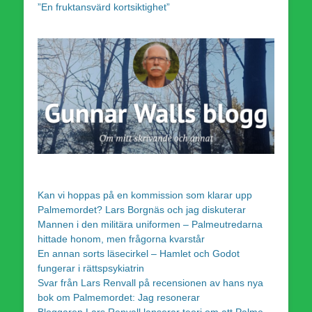
”En fruktansvärd kortsiktighet”
Kan vi hoppas på en kommission som klarar upp
Palmemordet? Lars Borgnäs och jag diskuterar
Mannen i den militära uniformen – Palmeutredarna
hittade honom, men frågorna kvarstår
En annan sorts läsecirkel – Hamlet och Godot
fungerar i rättspsykiatrin
Svar från Lars Renvall på recensionen av hans nya
bok om Palmemordet: Jag resonerar
Bloggaren Lars Renvall lanserar teori om att Palme