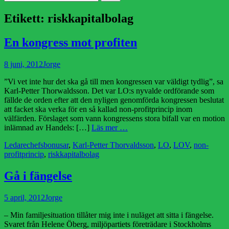
efter:
Etikett:
riskkapitalbolag
En kongress mot profiten
Publicerad
Författare
8 juni, 2012
Jorge
den
”Vi vet inte hur det ska gå till men kongressen var väldigt tydlig”, sa
Karl-Petter Thorwaldsson. Det var LO:s nyvalde ordförande som
fällde de orden efter att den nyligen genomförda kongressen beslutat
att facket ska verka för en så kallad non-profitprincip inom
välfärden. Förslaget som vann kongressens stora bifall var en motion
inlämnad av Handels: […]
Läs mer …
Kategorier
Etiketter
Ledare
chefsbonusar
,
Karl-Petter Thorvaldsson
,
LO
,
LOV
,
non-
profitprincip
,
riskkapitalbolag
Gå i fängelse
Publicerad
Författare
5 april, 2012
Jorge
den
– Min familjesituation tillåter mig inte i nuläget att sitta i fängelse.
Svaret från Helene Öberg, miljöpartiets företrädare i Stockholms