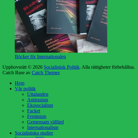
Böcker för Internationalen
Upphovsrätt © 2026
Socialistisk Politik
. Alla rättigheter förbehållna.
Catch Base av
Catch Themes
Hem
Vår politik
Uttalanden
Antirasism
Ekosocialism
Facket
Feminism
Gemensam välfärd
Internationalism
Socialistiska studier