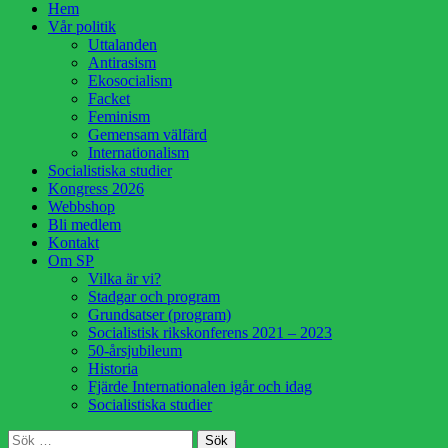
Hoppa
Hem
till
Vår politik
innehåll
Uttalanden
Antirasism
Ekosocialism
Facket
Feminism
Gemensam välfärd
Internationalism
Socialistiska studier
Kongress 2026
Webbshop
Bli medlem
Kontakt
Om SP
Vilka är vi?
Stadgar och program
Grundsatser (program)
Socialistisk rikskonferens 2021 – 2023
50-årsjubileum
Historia
Fjärde Internationalen igår och idag
Socialistiska studier
Sök
Sök