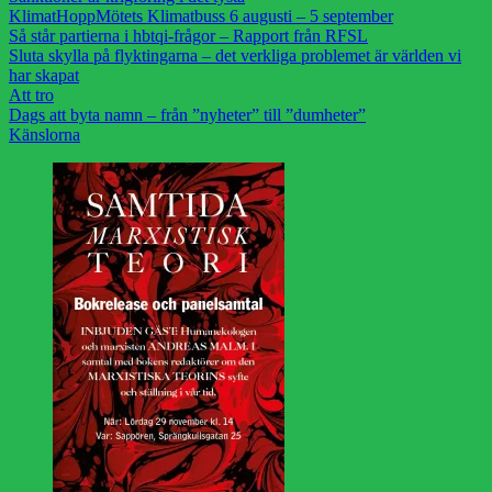
KlimatHoppMötets Klimatbuss 6 augusti – 5 september
Så står partierna i hbtqi-frågor – Rapport från RFSL
Sluta skylla på flyktingarna – det verkliga problemet är världen vi
har skapat
Att tro
Dags att byta namn – från ”nyheter” till ”dumheter”
Känslorna