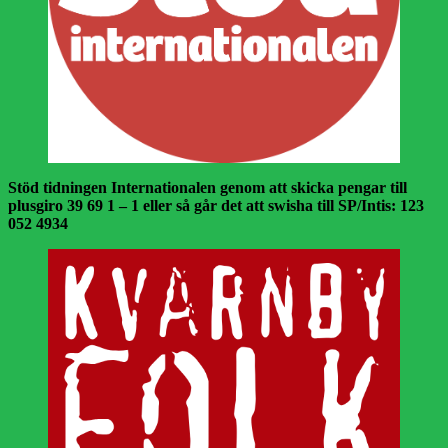
Stöd tidningen Internationalen genom att skicka pengar till
plusgiro 39 69 1 – 1 eller så går det att swisha till SP/Intis: 123
052 4934