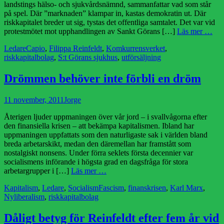
landstings hälso- och sjukvårdsnämnd, sammanfattar vad som står
på spel. Där ”marknaden” klampar in, kastas demokratin ut. Där
riskkapitalet breder ut sig, tystas det offentliga samtalet. Det var vid
protestmötet mot upphandlingen av Sankt Görans […]
Läs mer …
Kategorier
Etiketter
Ledare
Capio
,
Filippa Reinfeldt
,
Komkurrensverket
,
riskkapitalbolag
,
S:t Görans sjukhus
,
utförsäljning
Drömmen behöver inte förbli en dröm
Publicerad
Författare
11 november, 2011
Jorge
den
Återigen ljuder uppmaningen över vår jord – i svallvågorna efter
den finansiella krisen – att bekämpa kapitalismen. Ibland har
uppmaningen uppfattats som den naturligaste sak i världen bland
breda arbetarskikt, medan den däremellan har framstått som
nostalgiskt nonsens. Under förra seklets första decennier var
socialismens införande i högsta grad en dagsfråga för stora
arbetargrupper i […]
Läs mer …
Kategorier
Etiketter
Kapitalism
,
Ledare
,
Socialism
Fascism
,
finanskrisen
,
Karl Marx
,
Nyliberalism
,
riskkapitalbolag
Dåligt betyg för Reinfeldt efter fem år vid