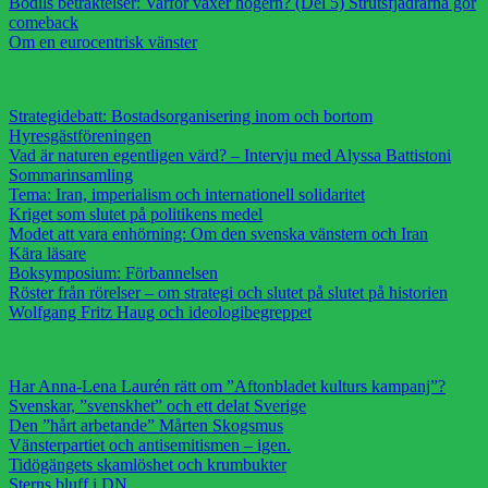
Bodils betraktelser: Varför växer högern? (Del 5) Strutsfjädrarna gör
comeback
Om en eurocentrisk vänster
Strategidebatt: Bostadsorganisering inom och bortom
Hyresgästföreningen
Vad är naturen egentligen värd? – Intervju med Alyssa Battistoni
Sommarinsamling
Tema: Iran, imperialism och internationell solidaritet
Kriget som slutet på politikens medel
Modet att vara enhörning: Om den svenska vänstern och Iran
Kära läsare
Boksymposium: Förbannelsen
Röster från rörelser – om strategi och slutet på slutet på historien
Wolfgang Fritz Haug och ideologibegreppet
Har Anna-Lena Laurén rätt om ”Aftonbladet kulturs kampanj”?
Svenskar, ”svenskhet” och ett delat Sverige
Den ”hårt arbetande” Mårten Skogsmus
Vänsterpartiet och antisemitismen – igen.
Tidögängets skamlöshet och krumbukter
Sterns bluff i DN