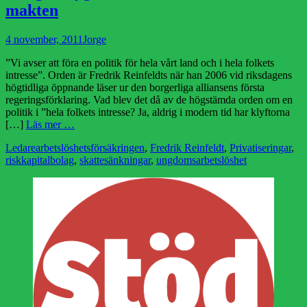
makten
Publicerad
Författare
4 november, 2011
Jorge
den
”Vi avser att föra en politik för hela vårt land och i hela folkets
intresse”. Orden är Fredrik Reinfeldts när han 2006 vid riksdagens
högtidliga öppnande läser ur den borgerliga alliansens första
regeringsförklaring. Vad blev det då av de högstämda orden om en
politik i ”hela folkets intresse? Ja, aldrig i modern tid har klyftorna
[…]
Läs mer …
Kategorier
Etiketter
Ledare
arbetslöshetsförsäkringen
,
Fredrik Reinfeldt
,
Privatiseringar
,
riskkapitalbolag
,
skattesänkningar
,
ungdomsarbetslöshet