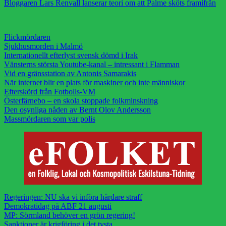
Bloggaren Lars Renvall lanserar teori om att Palme sköts framifrån
Flickmördaren
Sjukhusmorden i Malmö
Internationellt efterlyst svensk dömd i Irak
Vänsterns största Youtube-kanal – intressant i Flamman
Vid en gränsstation av Antonis Samarakis
När internet blir en plats för maskiner och inte människor
Efterskörd från Fotbolls-VM
Österfärnebo – en skola stoppade folkminskning
Den osynliga nåden av Bernt Olov Andersson
Massmördaren som var polis
Regeringen: NU ska vi införa hårdare straff
Demokratidag på ABF 21 augusti
MP: Sörmland behöver en grön regering!
Sanktioner är krigföring i det tysta