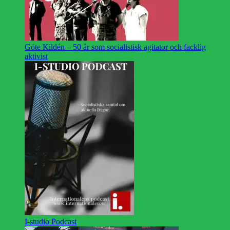
Göte Kildén – 50 år som socialistisk agitator och facklig
aktivist
I-studio Podcast