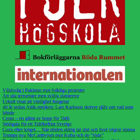
Våldsvåg i Pakistan mot folkliga protester
Att sila terrorister men svälja statsterror
Urkult visar att vänlighet fungerar
40 år sedan Aitik-strejken: Lars Karlsson skriver själv om vad som
hände
Ceuta – en glimt av hopp för Tidö
Stödgala för ett Tidöbefriat Sverige
Gaza efter kriget… När döden aldrig tar slut och livet vägrar stanna
Trumps nya McCarthyism mot Kuba och de ”röda”