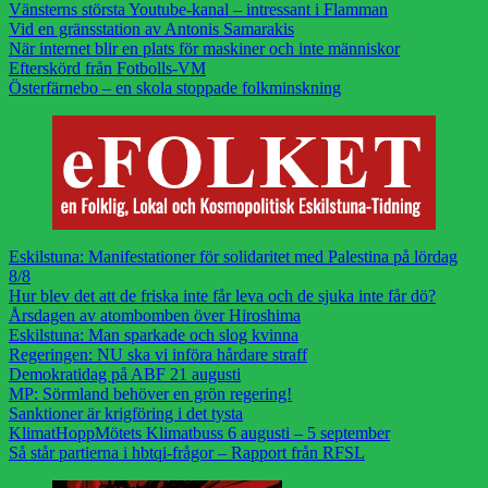
Vänsterns största Youtube-kanal – intressant i Flamman
Vid en gränsstation av Antonis Samarakis
När internet blir en plats för maskiner och inte människor
Efterskörd från Fotbolls-VM
Österfärnebo – en skola stoppade folkminskning
Eskilstuna: Manifestationer för solidaritet med Palestina på lördag
8/8
Hur blev det att de friska inte får leva och de sjuka inte får dö?
Årsdagen av atombomben över Hiroshima
Eskilstuna: Man sparkade och slog kvinna
Regeringen: NU ska vi införa hårdare straff
Demokratidag på ABF 21 augusti
MP: Sörmland behöver en grön regering!
Sanktioner är krigföring i det tysta
KlimatHoppMötets Klimatbuss 6 augusti – 5 september
Så står partierna i hbtqi-frågor – Rapport från RFSL