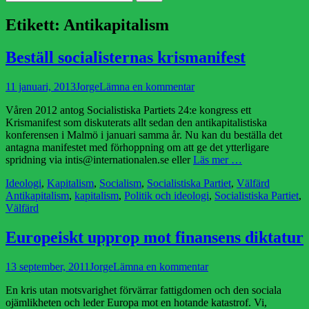
efter:
Etikett:
Antikapitalism
Beställ socialisternas krismanifest
Publicerad
Författare
11 januari, 2013
Jorge
Lämna en kommentar
den
Våren 2012 antog Socialistiska Partiets 24:e kongress ett
Krismanifest som diskuterats allt sedan den antikapitalistiska
konferensen i Malmö i januari samma år. Nu kan du beställa det
antagna manifestet med förhoppning om att ge det ytterligare
spridning via intis@internationalen.se eller
Läs mer …
Kategorier
Etiketter
Ideologi
,
Kapitalism
,
Socialism
,
Socialistiska Partiet
,
Välfärd
Antikapitalism
,
kapitalism
,
Politik och ideologi
,
Socialistiska Partiet
,
Välfärd
Europeiskt upprop mot finansens diktatur
Publicerad
Författare
13 september, 2011
Jorge
Lämna en kommentar
den
En kris utan motsvarighet förvärrar fattigdomen och den sociala
ojämlikheten och leder Europa mot en hotande katastrof. Vi,