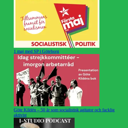
1 maj med SP i Göteborg
Göte Kildén – 50 år som socialistisk agitator och facklig
aktivist