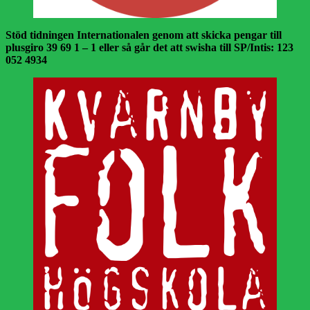
Stöd tidningen Internationalen genom att skicka pengar till
plusgiro 39 69 1 – 1 eller så går det att swisha till SP/Intis: 123
052 4934