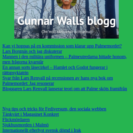
Kan vi hoppas på en kommission som klarar upp Palmemordet?
Lars Borgnäs och jag diskuterar
Mannen i den militära uniformen – Palmeutredarna hittade honom,
men frågorna kvarstår
En annan sorts läsecirkel – Hamlet och Godot fungerar i
rättspsykiatrin
Svar från Lars Renvall på recensionen av hans nya bok om
Palmemordet: Jag resonerar
Bloggaren Lars Renvall lanserar teori om att Palme sköts framifrån
Nya tips och tricks för Fediversum, den sociala webben
Tänkvärt i Magasinet Konkret
Flickmördaren
Sjukhusmorden i Malmö
Internationellt efterlyst svensk dömd i Irak