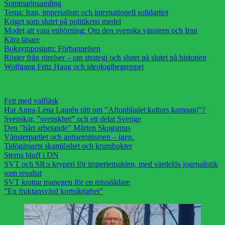
Sommarinsamling
Tema: Iran, imperialism och internationell solidaritet
Kriget som slutet på politikens medel
Modet att vara enhörning: Om den svenska vänstern och Iran
Kära läsare
Boksymposium: Förbannelsen
Röster från rörelser – om strategi och slutet på slutet på historien
Wolfgang Fritz Haug och ideologibegreppet
Fett med valfläsk
Har Anna-Lena Laurén rätt om ”Aftonbladet kulturs kampanj”?
Svenskar, ”svenskhet” och ett delat Sverige
Den ”hårt arbetande” Mårten Skogsmus
Vänsterpartiet och antisemitismen – igen.
Tidögängets skamlöshet och krumbukter
Sterns bluff i DN
SVT och SR:s kryperi för imperiemakten, med värdelös journalistik
som resultat
SVT krattar manegen för en missdådare
”En fruktansvärd kortsiktighet”