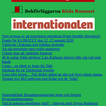
Vem gynnas av att regeringen prioriterar flyget framför järnvägen?
Enade för KLIMATET den 22, 23 augusti 2026
Våldsvåg i Pakistan mot folkliga protester
Att sila terrorister men svälja statsterror
Urkult visar att vänlighet fungerar
40 år sedan Aitik-strejken: Lars Karlsson skriver själv om vad som
hände
Ceuta – en glimt av hopp för Tidö
Stödgala för ett Tidöbefriat Sverige
Gaza efter kriget… När döden aldrig tar slut och livet vägrar stanna
Trumps nya McCarthyism mot Kuba och de ”röda”
Strategidebatt: Bostadsorganisering inom och bortom
Hyresgästföreningen
Vad är naturen egentligen värd? – Intervju med Alyssa Battistoni