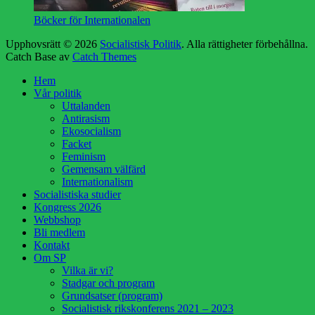
Böcker för Internationalen
Upphovsrätt © 2026
Socialistisk Politik
. Alla rättigheter förbehållna.
Catch Base av
Catch Themes
Rulla
Hem
upp
Vår politik
Uttalanden
Antirasism
Ekosocialism
Facket
Feminism
Gemensam välfärd
Internationalism
Socialistiska studier
Kongress 2026
Webbshop
Bli medlem
Kontakt
Om SP
Vilka är vi?
Stadgar och program
Grundsatser (program)
Socialistisk rikskonferens 2021 – 2023