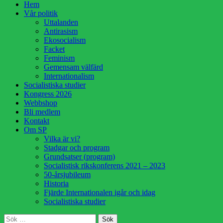
Hoppa
Hem
till
Vår politik
innehåll
Uttalanden
Antirasism
Ekosocialism
Facket
Feminism
Gemensam välfärd
Internationalism
Socialistiska studier
Kongress 2026
Webbshop
Bli medlem
Kontakt
Om SP
Vilka är vi?
Stadgar och program
Grundsatser (program)
Socialistisk rikskonferens 2021 – 2023
50-årsjubileum
Historia
Fjärde Internationalen igår och idag
Socialistiska studier
Sök
Sök