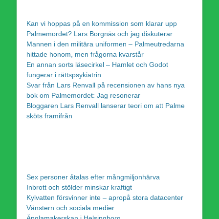
Kan vi hoppas på en kommission som klarar upp
Palmemordet? Lars Borgnäs och jag diskuterar
Mannen i den militära uniformen – Palmeutredarna
hittade honom, men frågorna kvarstår
En annan sorts läsecirkel – Hamlet och Godot
fungerar i rättspsykiatrin
Svar från Lars Renvall på recensionen av hans nya
bok om Palmemordet: Jag resonerar
Bloggaren Lars Renvall lanserar teori om att Palme
sköts framifrån
Sex personer åtalas efter mångmiljonhärva
Inbrott och stölder minskar kraftigt
Kylvatten försvinner inte – apropå stora datacenter
Vänstern och sociala medier
Änglamakerskan i Helsingborg