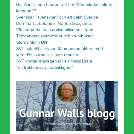
Har Anna-Lena Laurén rätt om ”Aftonbladet kulturs
kampanj”?
Svenskar, ”svenskhet” och ett delat Sverige
Den ”hårt arbetande” Mårten Skogsmus
Vänsterpartiet och antisemitismen – igen.
Tidögängets skamlöshet och krumbukter
Sterns bluff i DN
SVT och SR:s kryperi för imperiemakten, med
värdelös journalistik som resultat
SVT krattar manegen för en missdådare
”En fruktansvärd kortsiktighet”