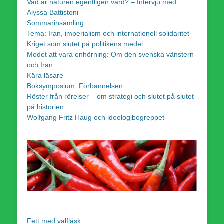
Vad är naturen egentligen värd? – Intervju med
Alyssa Battistoni
Sommarinsamling
Tema: Iran, imperialism och internationell solidaritet
Kriget som slutet på politikens medel
Modet att vara enhörning: Om den svenska vänstern
och Iran
Kära läsare
Boksymposium: Förbannelsen
Röster från rörelser – om strategi och slutet på slutet
på historien
Wolfgang Fritz Haug och ideologibegreppet
Fett med valfläsk