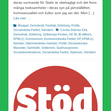
deras vurmande för Stalin är obehagligt och det finns
många tveksamheter i deras syn på jämställdhet,
homosexualitet och kultur som jag ser det. Men […]
Läs mer …
Kategorier
Bloggat
,
Demokrati
,
Fackligt
,
Göteborg
,
Politik
,
Etiketter
Socialistiska Partiet
,
Vänstern
Cecilia Dalman Eek
,
Demokrati
,
Göteborg
,
Göteborgs-Posten
,
GP
,
IB
,
IB-affären
,
KFML(r)
,
Kommunism
,
Kommunistsiska Partiet
,
KP
,
KPML(r)
,
Nyheter
,
Odemokratiska metoder
,
Politik
,
Revolutionära
Marxister
,
Samhälle
,
Sekterism
,
Sjukhusspionen
,
Socialdemokraterna
,
Socialistiska Partiet
,
Stalinism
,
Vänstern