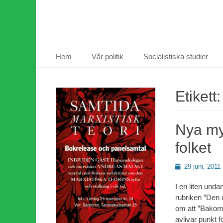
Primär meny
Hoppa
Hem
Vår politik
Socialistiska studier
till
innehåll
Etikett
Nya my
folket
Publicerad
29 juni, 2011
den
I en liten unda
rubriken ”Den
om att ”Bakom 
avlivar punkt 