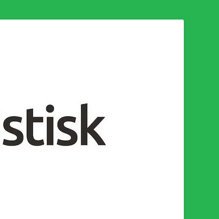
n för en socialistisk framtid!