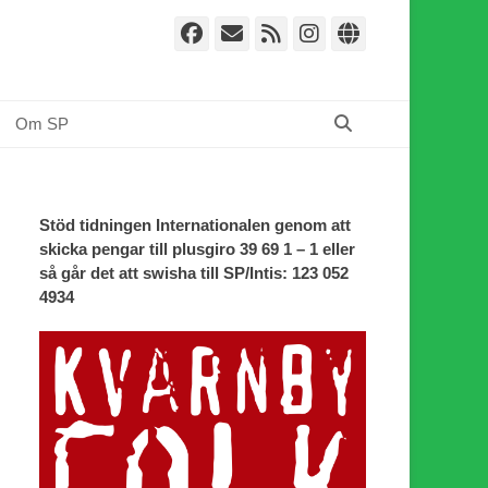
Facebook
E-
Webbflöde
Instagram
Webbplat
post
Sök
Om SP
Stöd tidningen Internationalen genom att
skicka pengar till plusgiro 39 69 1 – 1 eller
så går det att swisha till SP/Intis: 123 052
4934