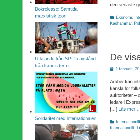
den senaste gr
Bokrelease: Samtida
marxistisk teori
Kategorier
Ekonomi
,
Int
Kadhammar
,
Pol
De vis
Uttalande från SP: Ta avstånd
från Israels terror
Publicerad
1 februari, 20
den
Araber kan int
känsla för folk
auktoriteter – 
ledare i Expres
[…]
Läs mer 
Solidaritet med Internationalen
Kategorier
Internationell
Internationellt
,
L