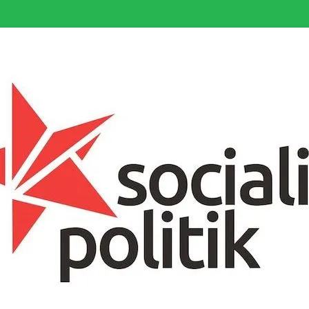
somfattande socialistiska Fjärde Internationalen och en viktig tillgång i kampe
k