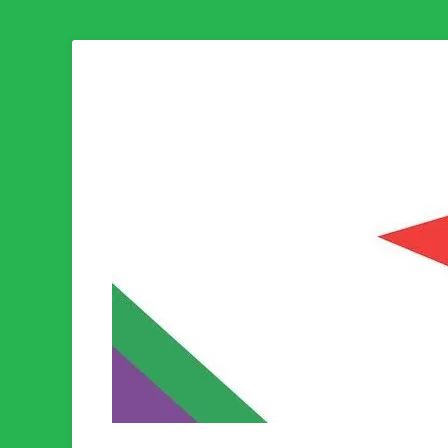
Som medlem i Socialistisk Politik är du medlem i den värld
Socialistisk Politi