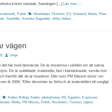
ekiska krisen startade. Sanningen […]
Läs mer …
Etiketter
ernationellt
,
Politik
Aftonbladet
,
Ekonomi
,
EU
,
Grekland
,
Media
,
Peter
itik
,
Samhälle
,
Svenska Dagbaldet
,
Ulrika Stahre
ar vägen
Författare
11
Jorge
e det här med demokrati. De är ensamma i världen om att sakna
styre. De är outbildade, irrationella, fast i klantänkande, servila mot
och framför allt: de är muslimer. Eller som PM Nilsson skrev i en
sen år 2006: ”Efter decennier av förtryck är arabvärlden ett sorgligt
…
Etiketter
t
Anders Bolling
,
Araber
,
arbetarkamp
,
DN
,
Egypten
,
Expressen
,
iberaler
,
Media
,
PM Nilsson
,
Politik
,
Revolution
,
Tunisien
,
Uppror