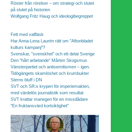
Röster från rörelser – om strategi och slutet
på slutet på historien
Wolfgang Fritz Haug och ideologibegreppet
Fett med valfläsk
Har Anna-Lena Laurén rätt om ”Aftonbladet
kulturs kampanj”?
Svenskar, ”svenskhet” och ett delat Sverige
Den ”hårt arbetande” Mårten Skogsmus
Vänsterpartiet och antisemitismen – igen.
Tidögängets skamlöshet och krumbukter
Sterns bluff i DN
SVT och SR:s kryperi för imperiemakten,
med värdelös journalistik som resultat
SVT krattar manegen för en missdådare
”En fruktansvärd kortsiktighet”