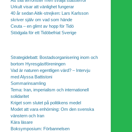
Att sila terrorister men svälja statsterror
Urkult visar att vänlighet fungerar
40 år sedan Aitik-strejken: Lars Karlsson
skriver själv om vad som hände
Ceuta – en glimt av hopp för Tidö
Stödgala för ett Tidöbefriat Sverige
Strategidebatt: Bostadsorganisering inom och
bortom Hyresgästföreningen
Vad är naturen egentligen värd? – Intervju
med Alyssa Battistoni
Sommarinsamling
Tema: Iran, imperialism och internationell
solidaritet
Kriget som slutet på politikens medel
Modet att vara enhörning: Om den svenska
vänstern och Iran
Kära läsare
Boksymposium: Förbannelsen