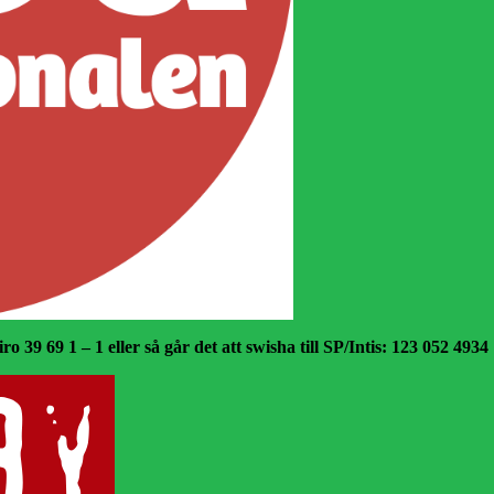
o 39 69 1 – 1 eller så går det att swisha till SP/Intis: 123 052 4934