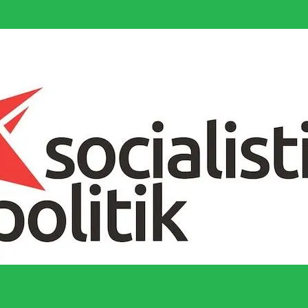
socialistiska Fjärde Internationalen och en viktig tillgång i kampen för 