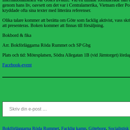
genom hans liv, oavsett om det var i Centralamerika, Vietnam eller Pol
kryddade ofta sina texter med litterära referenser.
Olika talare kommer att berätta om Göte som facklig aktivist, vass sk
att presenteras. Boken kommer att finnas till försäljning.
Bokbord & fika
Arr. Bokförläggarna Röda Rummet och SP Gbg
Plats och tid: Mötesplatsen, Södra Allegatan 1B (vid Järntorget) lörd
Facebook-event
Skriv din e-post …
Kategorier
Bokförläggarna Röda Rummet
,
Facklig kamp
,
Göteborg
,
Socialistisk