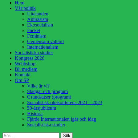
Hoppa
Hem
till
Vår politik
innehåll
Uttalanden
Antirasism
Ekosocialism
Facket
Feminism
Gemensam välfärd
Internationalism
Socialistiska studier
Kongress 2026
Webbshop
Bli medlem
Kontakt
Om SP
Vilka är vi?
Stadgar och program
Grundsatser (program)
Socialistisk rikskonferens 2021 – 2023
50-årsjubileum
Historia
Fjärde Internationalen igår och idag
Socialistiska studier
Sök
Sök