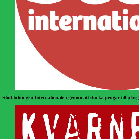
Stöd tidningen Internationalen genom att skicka pengar till plusgir