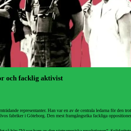
r och facklig aktivist
trädande representanter. Han var en av de centrala ledarna för den trots
olvos fabriker i Göteborg. Den mest framgångsrika fackliga oppositione
an det så här: ”Vi var barn av den vietnamesiska revolutionen”. Solidari