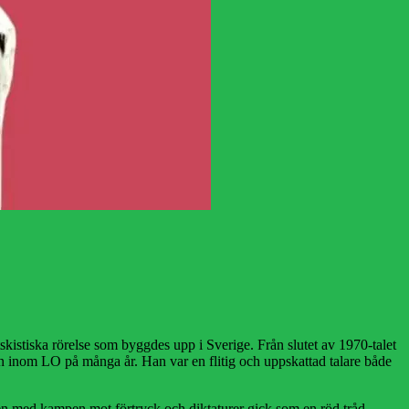
kistiska rörelse som byggdes upp i Sverige. Från slutet av 1970-talet
n inom LO på många år. Han var en flitig och uppskattad talare både
teten med kampen mot förtryck och diktaturer gick som en röd tråd