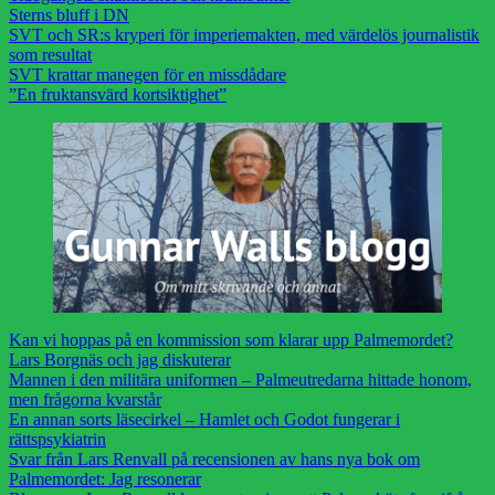
Sterns bluff i DN
SVT och SR:s kryperi för imperiemakten, med värdelös journalistik
som resultat
SVT krattar manegen för en missdådare
”En fruktansvärd kortsiktighet”
Kan vi hoppas på en kommission som klarar upp Palmemordet?
Lars Borgnäs och jag diskuterar
Mannen i den militära uniformen – Palmeutredarna hittade honom,
men frågorna kvarstår
En annan sorts läsecirkel – Hamlet och Godot fungerar i
rättspsykiatrin
Svar från Lars Renvall på recensionen av hans nya bok om
Palmemordet: Jag resonerar