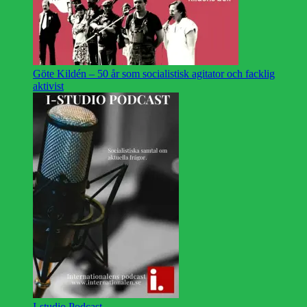
Göte Kildén – 50 år som socialistisk agitator och facklig
aktivist
I-studio Podcast