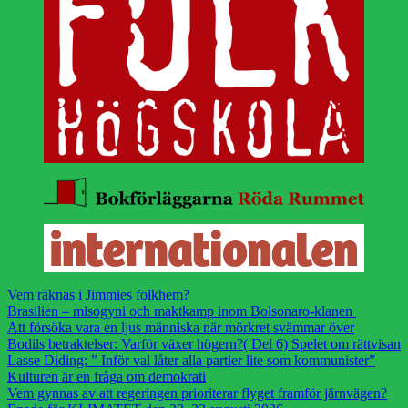
Vem räknas i Jimmies folkhem?
Brasilien – misogyni och maktkamp inom Bolsonaro-klanen
Att försöka vara en ljus människa när mörkret svämmar över
Bodils betraktelser: Varför växer högern?( Del 6) Spelet om rättvisan
Lasse Diding: ” Inför val låter alla partier lite som kommunister”
Kulturen är en fråga om demokrati
Vem gynnas av att regeringen prioriterar flyget framför järnvägen?