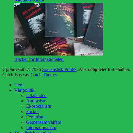
Böcker för Internationalen
Upphovsrätt © 2026
Socialistisk Politik
. Alla rättigheter förbehållna.
Catch Base av
Catch Themes
Rulla
Hem
upp
Vår politik
Uttalanden
Antirasism
Ekosocialism
Facket
Feminism
Gemensam välfärd
Internationalism
Socialistiska studier