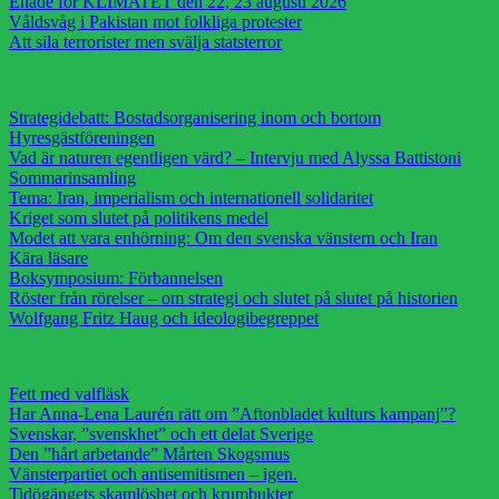
Enade för KLIMATET den 22, 23 augusti 2026
Våldsvåg i Pakistan mot folkliga protester
Att sila terrorister men svälja statsterror
Strategidebatt: Bostadsorganisering inom och bortom
Hyresgästföreningen
Vad är naturen egentligen värd? – Intervju med Alyssa Battistoni
Sommarinsamling
Tema: Iran, imperialism och internationell solidaritet
Kriget som slutet på politikens medel
Modet att vara enhörning: Om den svenska vänstern och Iran
Kära läsare
Boksymposium: Förbannelsen
Röster från rörelser – om strategi och slutet på slutet på historien
Wolfgang Fritz Haug och ideologibegreppet
Fett med valfläsk
Har Anna-Lena Laurén rätt om ”Aftonbladet kulturs kampanj”?
Svenskar, ”svenskhet” och ett delat Sverige
Den ”hårt arbetande” Mårten Skogsmus
Vänsterpartiet och antisemitismen – igen.
Tidögängets skamlöshet och krumbukter