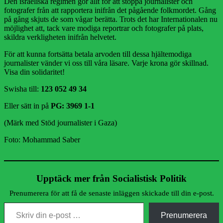
Den israeliska regimen gör allt för att stoppa journalister och
fotografer från att rapportera inifrån det pågående folkmordet. Gång
på gång skjuts de som vågar berätta. Trots det har Internationalen nu
möjlighet att, tack vare modiga reportrar och fotografer på plats,
skildra verkligheten inifrån helvetet.
För att kunna fortsätta betala arvoden till dessa hjältemodiga
journalister vänder vi oss till våra läsare. Varje krona gör skillnad.
Visa din solidaritet!
Swisha till:
123 052 49 34
Eller sätt in på
PG: 3969 1-1
(Märk med Stöd journalister i Gaza)
Foto: Mohammad Saber
Upptäck mer från Socialistisk Politik
Prenumerera för att få de senaste inläggen skickade till din e-post.
Skriv din e-post …
Prenumerera