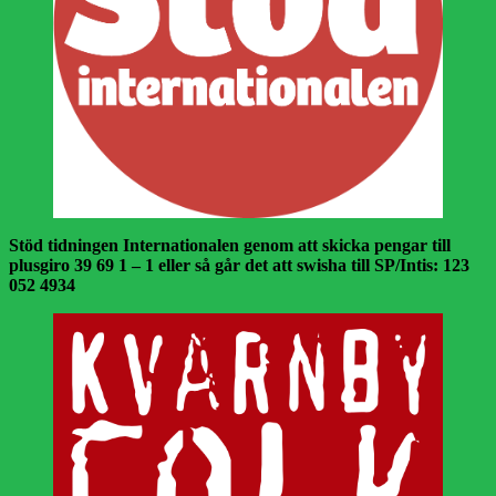
Stöd tidningen Internationalen genom att skicka pengar till
plusgiro 39 69 1 – 1 eller så går det att swisha till SP/Intis: 123
052 4934