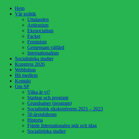
Hoppa
Hem
till
Vår politik
innehåll
Uttalanden
Antirasism
Ekosocialism
Facket
Feminism
Gemensam välfärd
Internationalism
Socialistiska studier
Kongress 2026
Webbshop
Bli medlem
Kontakt
Om SP
Vilka är vi?
Stadgar och program
Grundsatser (program)
Socialistisk rikskonferens 2021 – 2023
50-årsjubileum
Historia
Fjärde Internationalen igår och idag
Socialistiska studier