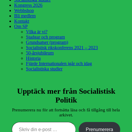
Kongress 2026
Webbshop
Bli medlem
Kontakt
Om SP
Vilka är vi?
Stadgar och program
Grundsatser (program)
Socialistisk rikskonferens 2021 – 2023
50-årsjubileum
Historia
Fjärde Internationalen igår och idag
Socialistiska studier
Upptäck mer från Socialistisk
Politik
Prenumerera nu för att fortsätta läsa och få tillgång till hela
arkivet.
Skriv din e-post …
Prenumerera