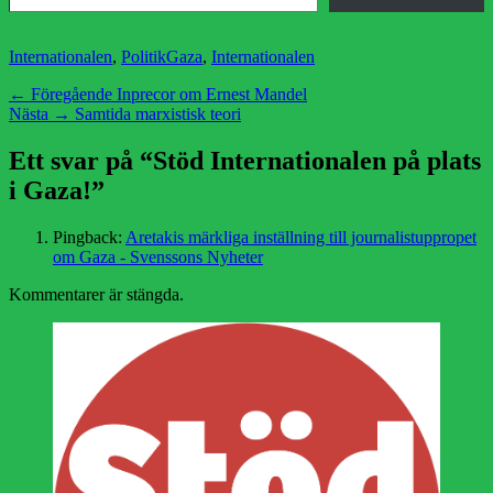
Kategorier
Etiketter
Internationalen
,
Politik
Gaza
,
Internationalen
Inläggsnavigering
Föregående
← Föregående
Inprecor om Ernest Mandel
Nästa
inlägg:
Nästa →
Samtida marxistisk teori
inlägg:
Ett svar på “Stöd Internationalen på plats
i Gaza!”
Pingback:
Aretakis märkliga inställning till journalistuppropet
om Gaza - Svenssons Nyheter
Kommentarer är stängda.