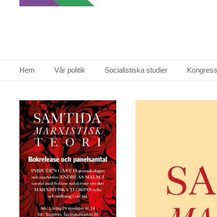
Primär meny
Hoppa
Hem
Vår politik
Socialistiska studier
Kongress
till
innehåll