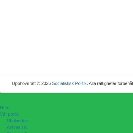
Upphovsrätt © 2026
Socialistisk Politik
. Alla rättigheter förbehål
Hem
Vår politik
Uttalanden
Antirasism