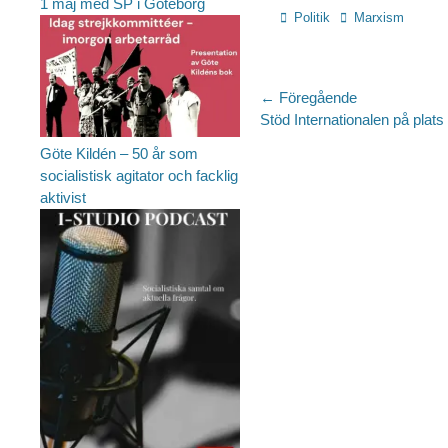
1 maj med SP i Göteborg
Kategorier
Etiketter
Politik
Marxism
Inläggsnaviger
← Föregående
Föregående
Stöd Internationalen på plats
inlägg:
Göte Kildén – 50 år som
socialistisk agitator och facklig
aktivist