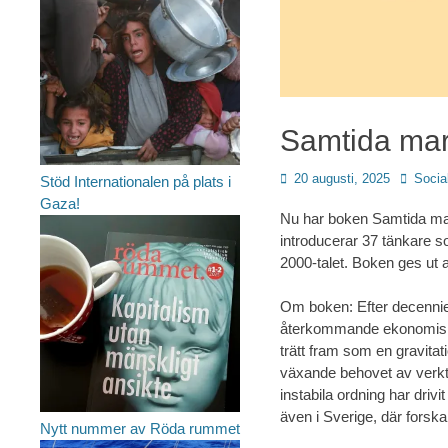
Samtida marx
Publicerad
Författa
20 augusti, 2025
Social
Stöd Internationalen på plats i
den
Gaza!
Nu har boken Samtida marx
introducerar 37 tänkare som
2000-talet. Boken ges ut 
Om boken: Efter decennier
återkommande ekonomiska
trätt fram som en gravita
växande behovet av verkty
instabila ordning har driv
även i Sverige, där forskare
Nytt nummer av Röda rummet