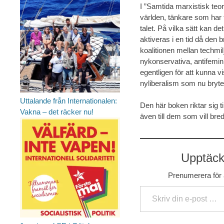
I ”Samtida marxistisk teori
världen, tänkare som har f
talet. På vilka sätt kan d
aktiveras i en tid då den b
koalitionen mellan techmil
nykonservativa, antifemin
egentligen för att kunna 
nyliberalism som nu bry
Uttalande från Internationalen:
Den här boken riktar sig 
Vakna – det räcker nu!
även till dem som vill bre
Upptäck 
Prenumerera för a
Skriv din e-post …