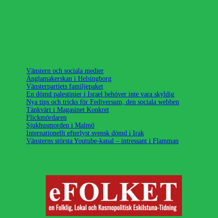
Vänstern och sociala medier
Änglamakerskan i Helsingborg
Vänsterpartiets familjepaket
En dömd palestinier i Israel behöver inte vara skyldig
Nya tips och tricks för Fediversum, den sociala webben
Tänkvärt i Magasinet Konkret
Flickmördaren
Sjukhusmorden i Malmö
Internationellt efterlyst svensk dömd i Irak
Vänsterns största Youtube-kanal – intressant i Flamman