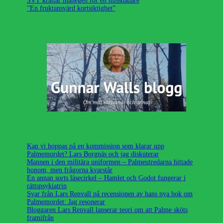
SVT krattar manegen för en missdådare
”En fruktansvärd kortsiktighet”
Kan vi hoppas på en kommission som klarar upp
Palmemordet? Lars Borgnäs och jag diskuterar
Mannen i den militära uniformen – Palmeutredarna hittade
honom, men frågorna kvarstår
En annan sorts läsecirkel – Hamlet och Godot fungerar i
rättspsykiatrin
Svar från Lars Renvall på recensionen av hans nya bok om
Palmemordet: Jag resonerar
Bloggaren Lars Renvall lanserar teori om att Palme sköts
framifrån