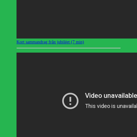
Kort sammandrag från jubiléet (7 min)