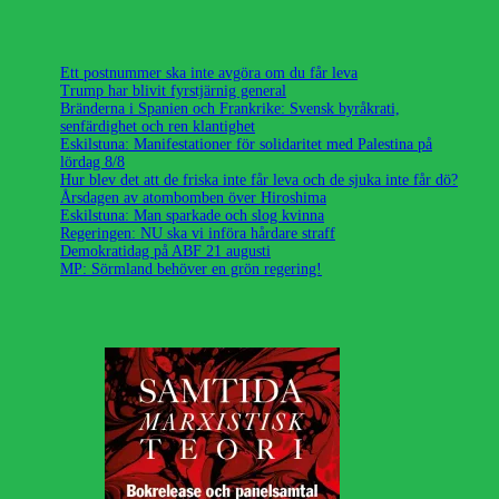
Ett postnummer ska inte avgöra om du får leva
Trump har blivit fyrstjärnig general
Bränderna i Spanien och Frankrike: Svensk byråkrati,
senfärdighet och ren klantighet
Eskilstuna: Manifestationer för solidaritet med Palestina på
lördag 8/8
Hur blev det att de friska inte får leva och de sjuka inte får dö?
Årsdagen av atombomben över Hiroshima
Eskilstuna: Man sparkade och slog kvinna
Regeringen: NU ska vi införa hårdare straff
Demokratidag på ABF 21 augusti
MP: Sörmland behöver en grön regering!