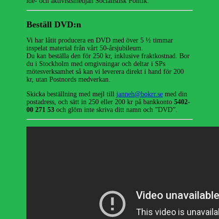
ide- och aktivistsmedjan Socialistisk Politik.
Beställ DVD:n
Vi har låtit producera en DVD med över 5 ½ timmar
inspelat material från vårt 50-årsjubileum.
Du kan beställa den för 250 kr, inklusive fraktkostnad. Bor
du i Stockholm med omgivningar och deltar i SPs
mötesverksamhet så kan vi leverera direkt i hand för 200
kr, utan Postnords medverkan.
Skicka beställning med mejl till
janneh@bokrr.se
med din
postadress, och sätt in 250 eller 200 kr på bankkonto
5402-
00 271 53
och glöm inte skriva ditt namn och ”DVD”.