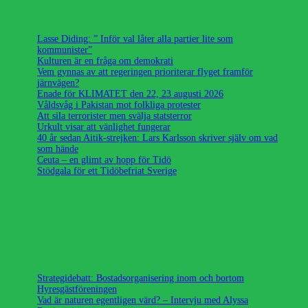
Lasse Diding: ” Inför val låter alla partier lite som
kommunister”
Kulturen är en fråga om demokrati
Vem gynnas av att regeringen prioriterar flyget framför
järnvägen?
Enade för KLIMATET den 22, 23 augusti 2026
Våldsvåg i Pakistan mot folkliga protester
Att sila terrorister men svälja statsterror
Urkult visar att vänlighet fungerar
40 år sedan Aitik-strejken: Lars Karlsson skriver själv om vad
som hände
Ceuta – en glimt av hopp för Tidö
Stödgala för ett Tidöbefriat Sverige
Strategidebatt: Bostadsorganisering inom och bortom
Hyresgästföreningen
Vad är naturen egentligen värd? – Intervju med Alyssa