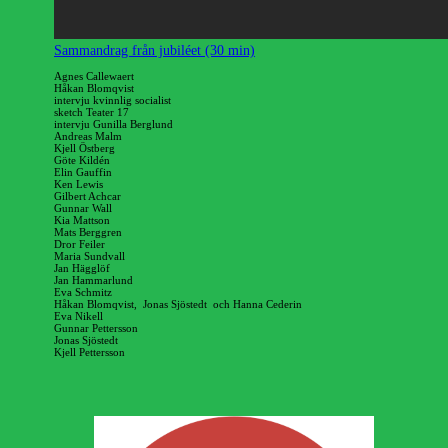
Sammandrag från jubiléet (30 min)
Agnes Callewaert
Håkan Blomqvist
intervju kvinnlig socialist
sketch Teater 17
intervju Gunilla Berglund
Andreas Malm
Kjell Östberg
Göte Kildén
Elin Gauffin
Ken Lewis
Gilbert Achcar
Gunnar Wall
Kia Mattson
Mats Berggren
Dror Feiler
Maria Sundvall
Jan Hägglöf
Jan Hammarlund
Eva Schmitz
Håkan Blomqvist, Jonas Sjöstedt och Hanna Cederin
Eva Nikell
Gunnar Pettersson
Jonas Sjöstedt
Kjell Pettersson