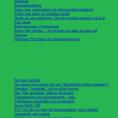
Battistoni
Sommarinsamling
Tema: Iran, imperialism och internationell solidaritet
Kriget som slutet på politikens medel
Modet att vara enhörning: Om den svenska vänstern och Iran
Kära läsare
Boksymposium: Förbannelsen
Röster från rörelser – om strategi och slutet på slutet på
historien
Wolfgang Fritz Haug och ideologibegreppet
Fett med valfläsk
Har Anna-Lena Laurén rätt om ”Aftonbladet kulturs kampanj”?
Svenskar, ”svenskhet” och ett delat Sverige
Den ”hårt arbetande” Mårten Skogsmus
Vänsterpartiet och antisemitismen – igen.
Tidögängets skamlöshet och krumbukter
Sterns bluff i DN
SVT och SR:s kryperi för imperiemakten, med värdelös
journalistik som resultat