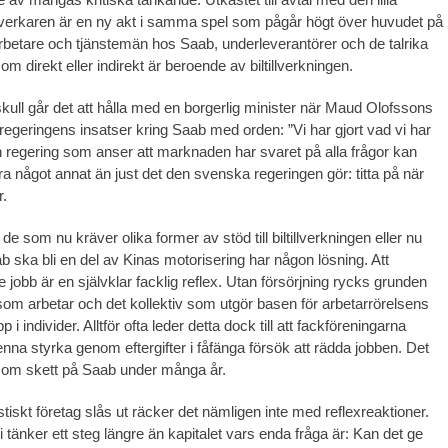
illverkaren är en ny akt i samma spel som pågår högt över huvudet på
rbetare och tjänstemän hos Saab, underleverantörer och de talrika
om direkt eller indirekt är beroende av biltillverkningen.
kull går det att hålla med en borgerlig minister när Maud Olofssons
egeringens insatser kring Saab med orden: ”Vi har gjort vad vi har
en regering som anser att marknaden har svaret på alla frågor kan
öra något annat än just det den svenska regeringen gör: titta på när
r.
 de som nu kräver olika former av stöd till biltillverkningen eller nu
b ska bli en del av Kinas motorisering har någon lösning. Att
 jobb är en självklar facklig reflex. Utan försörjning rycks grunden
 som arbetar och det kollektiv som utgör basen för arbetarrörelsens
 i individer. Alltför ofta leder detta dock till att fackföreningarna
nna styrka genom eftergifter i fåfänga försök att rädda jobben. Det
som skett på Saab under många år.
istiskt företag slås ut räcker det nämligen inte med reflexreaktioner.
i tänker ett steg längre än kapitalet vars enda fråga är: Kan det ge