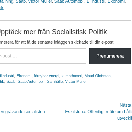
ällning
,
Saab
,
Victor Muller
,
Saab Automobil
,
Bilindustri
,
Ekonomi
,
tik
pptäck mer från Socialistisk Politik
erera för att få de senaste inläggen skickade till din e-post.
Prenumerera
tter
ilindustri
,
Ekonomi
,
förnybar energi
,
klimathaveri
,
Maud Olofsson
,
tik
,
Saab
,
Saab Automobil
,
Samhälle
,
Victor Muller
avigering
Nästa
Nästa
en grävande socialisten
Eskilstuna: Offentligt möte om håll
inlägg:
utveckl