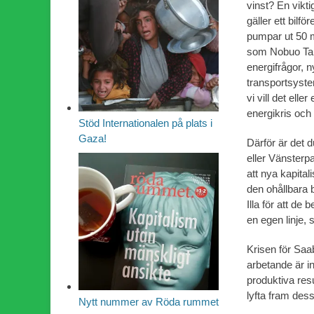
vinst? En vikti
gäller ett bilf
pumpar ut 50 mi
som Nobuo Tan
energifrågor, n
transportsyst
vi vill det elle
energikris och 
Stöd Internationalen på plats i
Gaza!
Därför är det 
eller Vänsterp
att nya kapitali
den ohållbara b
Illa för att de
en egen linje, 
Krisen för Saa
arbetande är i
produktiva res
lyfta fram dess
Nytt nummer av Röda rummet