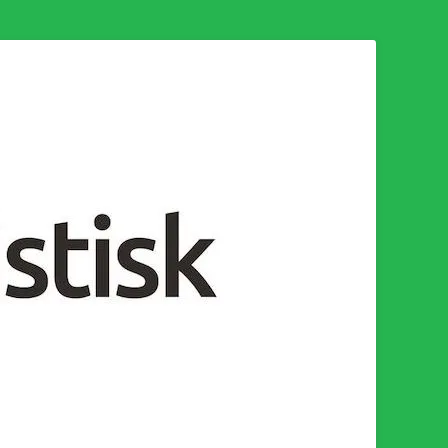
n för en socialistisk framtid!