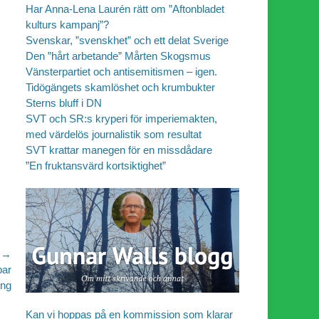
Har Anna-Lena Laurén rätt om ”Aftonbladet
kulturs kampanj”?
Svenskar, ”svenskhet” och ett delat Sverige
Den ”hårt arbetande” Mårten Skogsmus
Vänsterpartiet och antisemitismen – igen.
Tidögängets skamlöshet och krumbukter
Sterns bluff i DN
SVT och SR:s kryperi för imperiemakten,
med värdelös journalistik som resultat
SVT krattar manegen för en missdådare
”En fruktansvärd kortsiktighet”
 →
bar
ing
Kan vi hoppas på en kommission som klarar