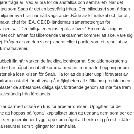
gare fråga är: Vad är bra för de anställda och samhället? När det
öretag som Saab är det en besvärlig fråga. Den bilindustri som årligen
ljoner nya bilar har nått vägs ände. Både av klimatskäl och för att,
aka, chef för IEA, OECD-ländernas samarbetsorgan för
yligen sa: ”Den billiga energins epok är över.” En omställning av
emet och annan fossilberoende verksamhet kommer att ske, vare sig
r ej. Frågan är om den sker planerat eller i panik, som ett resultat av
klimathaverier.
dubbelt illa när varken de fackliga ledningarna, Socialdemokraterna
artiet har något annat att komma med än fromma förhoppningar om
ster ska lösa krisen för Saab. Illa för att de sluter upp i försvaret av
ilismen istället för att visa på möjligheten att ställa om produktionen.
 befäster de arbetandes dåliga självförtroende genom att inte föra fram
självständig från företagets.
b är därmed också en kris för arbetarrörelsen. Uppgiften för de
nte att hoppas på ”goda” kapitalister utan att utmana dem som ser de
urser generationer byggt upp som något att berika sig på och istället
a resurser som tillgångar för samhället.