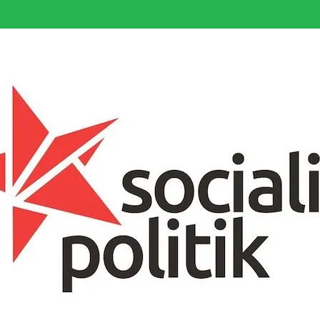
somfattande socialistiska Fjärde Internationalen och en viktig tillgång i kampe
k