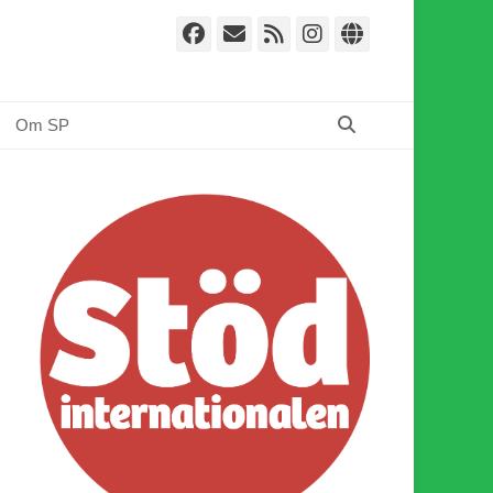
Facebook
E-
Webbflöde
Instagram
Webbplat
post
Sök
Om SP