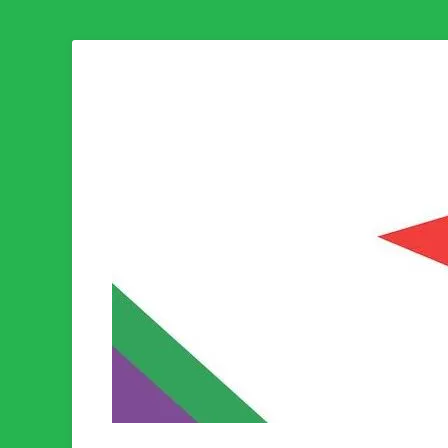
Som medlem i Socialistisk Politik är du medlem i den värld
Socialistisk Politi