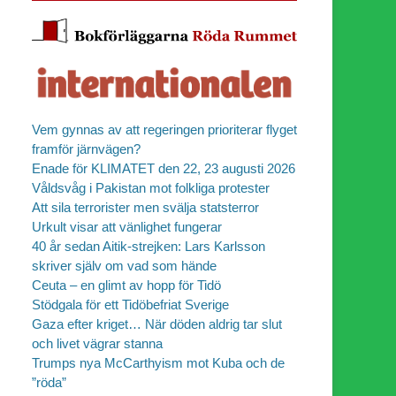
Vem gynnas av att regeringen prioriterar flyget
framför järnvägen?
Enade för KLIMATET den 22, 23 augusti 2026
Våldsvåg i Pakistan mot folkliga protester
Att sila terrorister men svälja statsterror
Urkult visar att vänlighet fungerar
40 år sedan Aitik-strejken: Lars Karlsson
skriver själv om vad som hände
Ceuta – en glimt av hopp för Tidö
Stödgala för ett Tidöbefriat Sverige
Gaza efter kriget… När döden aldrig tar slut
och livet vägrar stanna
Trumps nya McCarthyism mot Kuba och de
”röda”