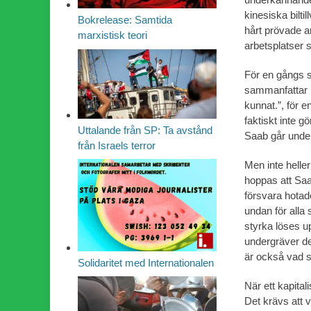
kinesiska bilt
Bokrelease: Samtida
hårt prövade a
marxistisk teori
arbetsplatser s
För en gångs s
sammanfattar r
kunnat.”, för 
faktiskt inte g
Uttalande från SP: Ta avstånd
Saab går unde
från Israels terror
Men inte heller
hoppas att Saa
försvara hotade
undan för alla
styrka löses upp
undergräver de
är också vad 
Solidaritet med Internationalen
När ett kapital
Det krävs att v