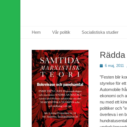
Primär meny
Hoppa
Hem
Vår politik
Socialistiska studier
till
innehåll
Rädda 
Publicerad
6 maj, 2011
den
”Festen blir k
styrelse för et
Automobile frå
ekonomi och al
nu med ett kine
politiker och ”e
överleva i en 
hundratusental
underkännande 