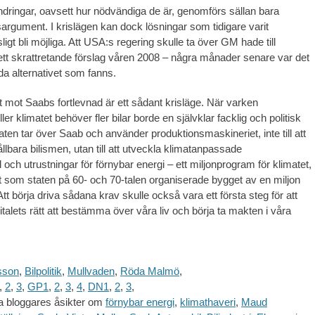
ndringar, oavsett hur nödvändiga de är, genomförs sällan bara
argument. I krislägen kan dock lösningar som tidigare varit
ligt bli möjliga. Att USA:s regering skulle ta över GM hade till
ett skrattretande förslag våren 2008 – några månader senare var det
nda alternativet som fanns.
t mot Saabs fortlevnad är ett sådant krisläge. När varken
er klimatet behöver fler bilar borde en självklar facklig och politisk
staten tar över Saab och använder produktionsmaskineriet, inte till att
lbara bilismen, utan till att utveckla klimatanpassade
och utrustningar för förnybar energi – ett miljonprogram för klimatet,
som staten på 60- och 70-talen organiserade bygget av en miljon
tt börja driva sådana krav skulle också vara ett första steg för att
italets rätt att bestämma över våra liv och börja ta makten i våra
sson
,
Bilpolitik
,
Mullvaden
,
Röda Malmö
,
,
2
,
3
,
GP1
,
2
,
3
,
4
,
DN1
,
2
,
3
,
a bloggares åsikter om
förnybar energi
,
klimathaveri
,
Maud