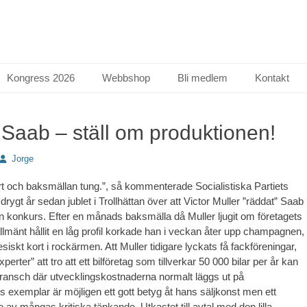
Kongress 2026
Webbshop
Bli medlem
Kontakt
Saab – ställ om produktionen!
Författare
Jorge
ort och baksmällan tung.”, så kommenterade Socialistiska Partiets
t drygt år sedan jublet i Trollhättan över att Victor Muller ”räddat” Saab
n konkurs. Efter en månads baksmälla då Muller ljugit om företagets
lmänt hållit en låg profil korkade han i veckan åter upp champagnen,
siskt kort i rockärmen. Att Muller tidigare lyckats få fackföreningar,
xperter” att tro att ett bilföretag som tillverkar 50 000 bilar per år kan
bransch där utvecklingskostnaderna normalt läggs ut på
s exemplar är möjligen ett gott betyg åt hans säljkonst men ett
av mångas kritiska tänkande. Utkastet till avtal med den lilla