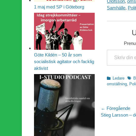
Olofsson
,
omst
1 maj med SP i Göteborg
Samhälle
,
Poli
U
Prenum
Skriv din e-post …
Göte Kildén – 50 år som
socialistisk agitator och facklig
aktivist
Kategorier
Etike
Ledare
B
omställning
,
Poli
Inläggsn
← Föregående
Föregående
Stieg Larsson – d
inlägg: