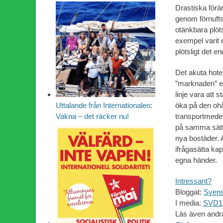
Drastiska förä
genom förnufts
otänkbara plöts
exempel varit 
plötsligt det e
Det akuta hote
”marknaden” ell
linje vara att 
öka på den ohål
Uttalande från Internationalen:
transportmedel 
Vakna – det räcker nu!
på samma sätt 
nya bostäder. A
ifrågasätta kap
egna händer.
Intressant?
Bloggat:
Sven
I media:
SVD1
Läs även andr