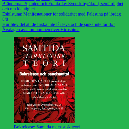
Bränderna i Spanien och Frankrike: Svensk byråkrati, senfärdighet
och ren klantighet
Eskilstuna: Manifestationer för solidaritet med Palestina på lördag
8/8
Hur blev det att de friska inte får leva och de sjuka inte får dö?
Årsdagen av atombomben över Hiroshima
Bokrelease: Samtida marxistisk teori