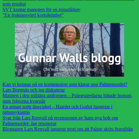
som resultat
SVT krattar manegen för en missdådare
”En fruktansvärd kortsiktighet”
Kan vi hoppas på en kommission som klarar upp Palmemordet?
Lars Borgnäs och jag diskuterar
Mannen i den militära uniformen – Palmeutredarna hittade honom,
men frågorna kvarstår
En annan sorts läsecirkel – Hamlet och Godot fungerar i
rättspsykiatrin
Svar från Lars Renvall på recensionen av hans nya bok om
Palmemordet: Jag resonerar
Bloggaren Lars Renvall lanserar teori om att Palme sköts framifrån