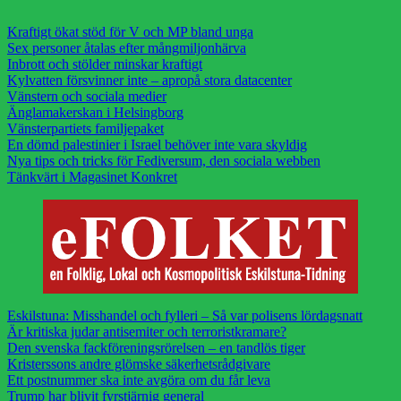
Kraftigt ökat stöd för V och MP bland unga
Sex personer åtalas efter mångmiljonhärva
Inbrott och stölder minskar kraftigt
Kylvatten försvinner inte – apropå stora datacenter
Vänstern och sociala medier
Änglamakerskan i Helsingborg
Vänsterpartiets familjepaket
En dömd palestinier i Israel behöver inte vara skyldig
Nya tips och tricks för Fediversum, den sociala webben
Tänkvärt i Magasinet Konkret
Eskilstuna: Misshandel och fylleri – Så var polisens lördagsnatt
Är kritiska judar antisemiter och terroristkramare?
Den svenska fackföreningsrörelsen – en tandlös tiger
Kristerssons andre glömske säkerhetsrådgivare
Ett postnummer ska inte avgöra om du får leva
Trump har blivit fyrstjärnig general