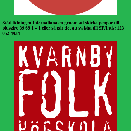
Stöd tidningen Internationalen genom att skicka pengar till
plusgiro 39 69 1 – 1 eller så går det att swisha till SP/Intis: 123
052 4934