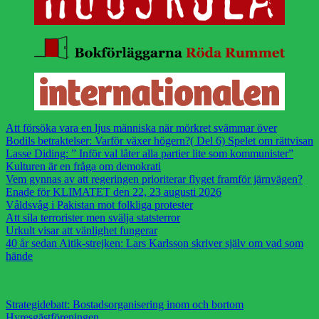
Att försöka vara en ljus människa när mörkret svämmar över
Bodils betraktelser: Varför växer högern?( Del 6) Spelet om rättvisan
Lasse Diding: ” Inför val låter alla partier lite som kommunister”
Kulturen är en fråga om demokrati
Vem gynnas av att regeringen prioriterar flyget framför järnvägen?
Enade för KLIMATET den 22, 23 augusti 2026
Våldsvåg i Pakistan mot folkliga protester
Att sila terrorister men svälja statsterror
Urkult visar att vänlighet fungerar
40 år sedan Aitik-strejken: Lars Karlsson skriver själv om vad som
hände
Strategidebatt: Bostadsorganisering inom och bortom
Hyresgästföreningen