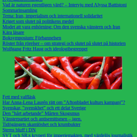
Vad är naturen egentligen värd? – Intervju med Alyssa Battistoni
Sommarinsamling
Tema: Iran, imperialism och internationell solidaritet
Kriget som slutet på politikens medel
Modet att vara enhörning: Om den svenska vänstern och Iran
Kära läsare
Boksymposium: Förbannelsen
Röster från rörelser – om strategi och slutet på slutet på historien
Wolfgang Fritz Haug och ideologibegreppet
Fett med valfläsk
Har Anna-Lena Laurén rätt om ”Aftonbladet kulturs kampanj”?
Svenskar, ”svenskhet” och ett delat Sverige
Den ”hårt arbetande” Mårten Skogsmus
Vänsterpartiet och antisemitismen – igen.
Tidögängets skamlöshet och krumbukter
Sterns bluff i DN
SVT och SR:s kryperi för imperiemakten, med värdelös journalistik