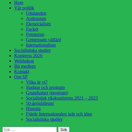
Hoppa
Hem
till
Vår politik
innehåll
Uttalanden
Antirasism
Ekosocialism
Facket
Feminism
Gemensam välfärd
Internationalism
Socialistiska studier
Kongress 2026
Webbshop
Bli medlem
Kontakt
Om SP
Vilka är vi?
Stadgar och program
Grundsatser (program)
Socialistisk rikskonferens 2021 – 2023
50-årsjubileum
Historia
Fjärde Internationalen igår och idag
Socialistiska studier
Sök
Sök