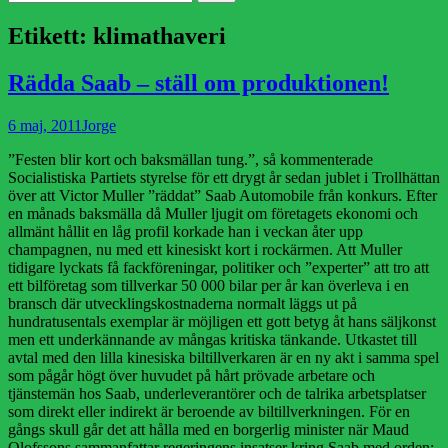
efter:
Etikett:
klimathaveri
Rädda Saab – ställ om produktionen!
Publicerad
Författare
6 maj, 2011
Jorge
den
”Festen blir kort och baksmällan tung.”, så kommenterade
Socialistiska Partiets styrelse för ett drygt år sedan jublet i Trollhättan
över att Victor Muller ”räddat” Saab Automobile från konkurs. Efter
en månads baksmälla då Muller ljugit om företagets ekonomi och
allmänt hållit en låg profil korkade han i veckan åter upp
champagnen, nu med ett kinesiskt kort i rockärmen. Att Muller
tidigare lyckats få fackföreningar, politiker och ”experter” att tro att
ett bilföretag som tillverkar 50 000 bilar per år kan överleva i en
bransch där utvecklingskostnaderna normalt läggs ut på
hundratusentals exemplar är möjligen ett gott betyg åt hans säljkonst
men ett underkännande av mångas kritiska tänkande. Utkastet till
avtal med den lilla kinesiska biltillverkaren är en ny akt i samma spel
som pågår högt över huvudet på hårt prövade arbetare och
tjänstemän hos Saab, underleverantörer och de talrika arbetsplatser
som direkt eller indirekt är beroende av biltillverkningen. För en
gångs skull går det att hålla med en borgerlig minister när Maud
Olofssons sammanfattar regeringens insatser kring Saab med orden: