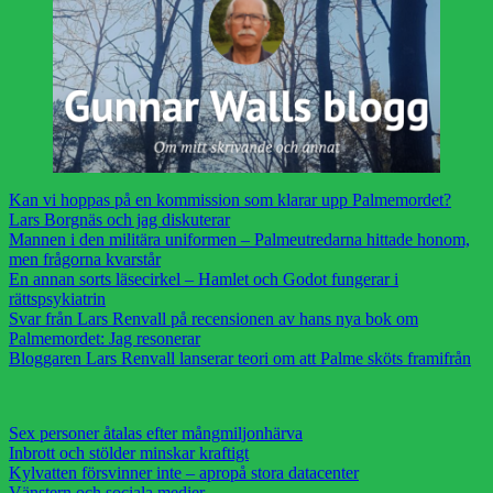
Kan vi hoppas på en kommission som klarar upp Palmemordet?
Lars Borgnäs och jag diskuterar
Mannen i den militära uniformen – Palmeutredarna hittade honom,
men frågorna kvarstår
En annan sorts läsecirkel – Hamlet och Godot fungerar i
rättspsykiatrin
Svar från Lars Renvall på recensionen av hans nya bok om
Palmemordet: Jag resonerar
Bloggaren Lars Renvall lanserar teori om att Palme sköts framifrån
Sex personer åtalas efter mångmiljonhärva
Inbrott och stölder minskar kraftigt
Kylvatten försvinner inte – apropå stora datacenter
Vänstern och sociala medier