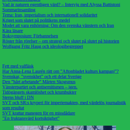
Vad är naturen egentligen värd? – Intervju med Alyssa Battistoni
Sommarinsamling
Tema: Iran, imperialism och internationell solidaritet
Kriget som slutet på politikens medel
Modet att vara enhörning: Om den svenska vänstern och Iran
Kära läsare
Boksymposium: Förbannelsen
Röster från rörelser – om strategi och slutet på slutet på historien
Wolfgang Fritz Haug och ideologibegreppet
Fett med valfläsk
Har Anna-Lena Laurén rätt om ”Aftonbladet kulturs kampanj”?
Svenskar, ”svenskhet” och ett delat Sverige
Den ”hårt arbetande” Mårten Skogsmus
Vänsterpartiet och antisemitismen – igen.
Tidögängets skamlöshet och krumbukter
Sterns bluff i DN
SVT och SR:s kryperi för imperiemakten, med värdelös journalistik
som resultat
SVT krattar manegen för en missdådare
”En fruktansvärd kortsiktighet”