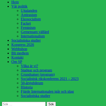
Hoppa
Hem
till
Vår politik
innehåll
Uttalanden
Antirasism
Ekosocialism
Facket
Feminism
Gemensam välfärd
Internationalism
Socialistiska studier
Kongress 2026
Webbshop
Bli medlem
Kontakt
Om SP
Vilka är vi?
Stadgar och program
Grundsatser (program)
Socialistisk rikskonferens 2021 – 2023
50-årsjubileum
Historia
Fjärde Internationalen igår och idag
Socialistiska studier
Sök
Sök