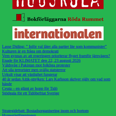
Lasse Diding: ” Inför val låter alla partier lite som kommunister”
Kulturen är en fråga om demokrati
Vem gynnas av att regeringen prioriterar flyget framför järnvägen?
Enade för KLIMATET den 22, 23 augusti 2026
Våldsvåg i Pakistan mot folkliga protester
Att sila terrorister men svälja statsterror
Urkult visar att vänlighet fungerar
40 år sedan Aitik-strejken: Lars Karlsson skriver själv om vad som
hände
Ceuta – en glimt av hopp för Tidö
Stödgala för ett Tidöbefriat Sverige
Strategidebatt: Bostadsorganisering inom och bortom
Hyresgästföreningen