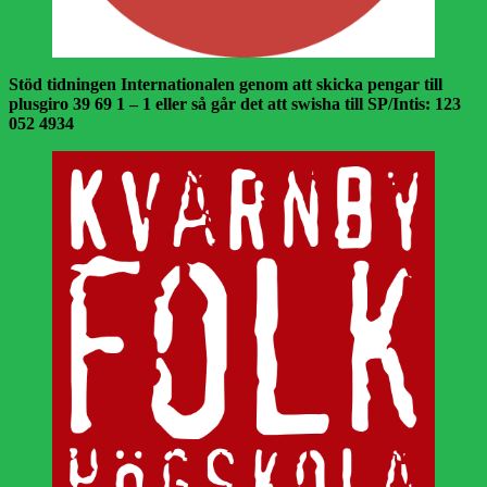
Stöd tidningen Internationalen genom att skicka pengar till
plusgiro 39 69 1 – 1 eller så går det att swisha till SP/Intis: 123
052 4934