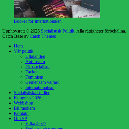
Böcker för Internationalen
Upphovsrätt © 2026
Socialistisk Politik
. Alla rättigheter förbehållna.
Catch Base av
Catch Themes
Rulla
Hem
upp
Vår politik
Uttalanden
Antirasism
Ekosocialism
Facket
Feminism
Gemensam välfärd
Internationalism
Socialistiska studier
Kongress 2026
Webbshop
Bli medlem
Kontakt
Om SP
Vilka är vi?
Stadgar och program