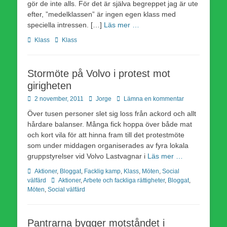
gör de inte alls. För det är själva begreppet jag är ute
efter, ”medelklassen” är ingen egen klass med
speciella intressen. […]
Läs mer …
Kategorier
Etiketter
Klass
Klass
Stormöte på Volvo i protest mot
girigheten
Publicerad
Författare
2 november, 2011
Jorge
Lämna en kommentar
den
Över tusen personer slet sig loss från ackord och allt
hårdare balanser. Många fick hoppa över både mat
och kort vila för att hinna fram till det protestmöte
som under middagen organiserades av fyra lokala
gruppstyrelser vid Volvo Lastvagnar i
Läs mer …
Kategorier
Aktioner
,
Bloggat
,
Facklig kamp
,
Klass
,
Möten
,
Social
Etiketter
välfärd
Aktioner
,
Arbete och fackliga rättigheter
,
Bloggat
,
Möten
,
Social välfärd
Pantrarna bygger motståndet i