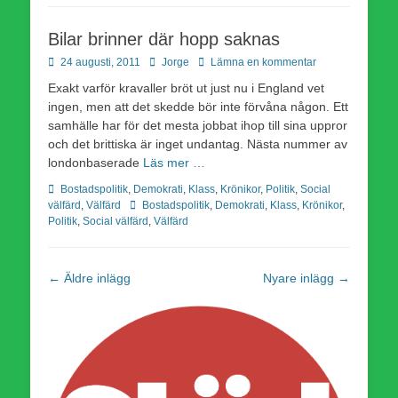
Bilar brinner där hopp saknas
Publicerad
Författare
24 augusti, 2011
Jorge
Lämna en kommentar
den
Exakt varför kravaller bröt ut just nu i England vet
ingen, men att det skedde bör inte förvåna någon. Ett
samhälle har för det mesta jobbat ihop till sina uppror
och det brittiska är inget undantag. Nästa nummer av
londonbaserade
Läs mer …
Kategorier
Bostadspolitik
,
Demokrati
,
Klass
,
Krönikor
,
Politik
,
Social
Etiketter
välfärd
,
Välfärd
Bostadspolitik
,
Demokrati
,
Klass
,
Krönikor
,
Politik
,
Social välfärd
,
Välfärd
Inläggsnavigering
←
Äldre inlägg
Nyare inlägg
→