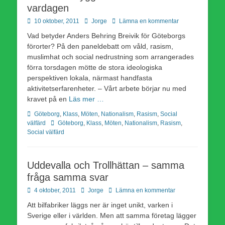
vardagen
Publicerad
Författare
10 oktober, 2011
Jorge
Lämna en kommentar
den
Vad betyder Anders Behring Breivik för Göteborgs
förorter? På den paneldebatt om våld, rasism,
muslimhat och social nedrustning som arrangerades
förra torsdagen mötte de stora ideologiska
perspektiven lokala, närmast handfasta
aktivitetserfarenheter. – Vårt arbete börjar nu med
kravet på en
Läs mer …
Kategorier
Göteborg
,
Klass
,
Möten
,
Nationalism
,
Rasism
,
Social
Etiketter
välfärd
Göteborg
,
Klass
,
Möten
,
Nationalism
,
Rasism
,
Social välfärd
Uddevalla och Trollhättan – samma
fråga samma svar
Publicerad
Författare
4 oktober, 2011
Jorge
Lämna en kommentar
den
Att bilfabriker läggs ner är inget unikt, varken i
Sverige eller i världen. Men att samma företag lägger