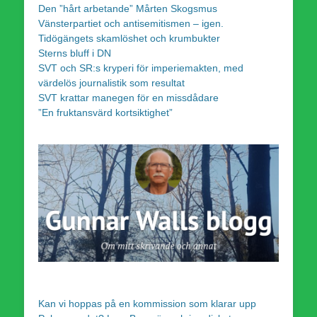
Den ”hårt arbetande” Mårten Skogsmus
Vänsterpartiet och antisemitismen – igen.
Tidögängets skamlöshet och krumbukter
Sterns bluff i DN
SVT och SR:s kryperi för imperiemakten, med
värdelös journalistik som resultat
SVT krattar manegen för en missdådare
”En fruktansvärd kortsiktighet”
Kan vi hoppas på en kommission som klarar upp