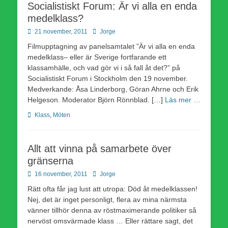
Socialistiskt Forum: Är vi alla en enda
medelklass?
Publicerad
Författare
21 november, 2011
Jorge
den
Filmupptagning av panelsamtalet ”Är vi alla en enda
medelklass– eller är Sverige fortfarande ett
klassamhälle, och vad gör vi i så fall åt det?” på
Socialistiskt Forum i Stockholm den 19 november.
Medverkande: Åsa Linderborg, Göran Ahrne och Erik
Helgeson. Moderator Björn Rönnblad. […]
Läs mer …
Kategorier
Klass
,
Möten
Allt att vinna på samarbete över
gränserna
Publicerad
Författare
16 november, 2011
Jorge
den
Rätt ofta får jag lust att utropa: Död åt medelklassen!
Nej, det är inget personligt, flera av mina närmsta
vänner tillhör denna av röstmaximerande politiker så
nervöst omsvärmade klass … Eller rättare sagt, det