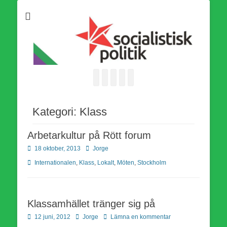
Som medlem i Socialistisk Politik är du medlem i den
Socialistisk Politik
världsomfattande socialistiska Fjärde Internationalen och en viktig
tillgång i kampen för en socialistisk framtid!
Facebook
E-
Webbflöde
Instagram
Webbplats
post
Kategori:
Klass
Arbetarkultur på Rött forum
Publicerad
Författare
18 oktober, 2013
Jorge
den
Kategorier
Internationalen
,
Klass
,
Lokalt
,
Möten
,
Stockholm
Klassamhället tränger sig på
Publicerad
Författare
12 juni, 2012
Jorge
Lämna en kommentar
den