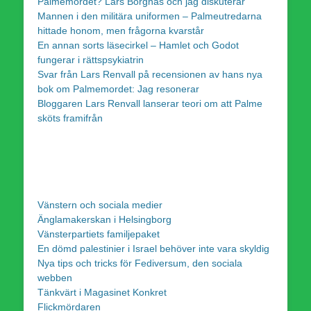
Palmemordet? Lars Borgnäs och jag diskuterar
Mannen i den militära uniformen – Palmeutredarna
hittade honom, men frågorna kvarstår
En annan sorts läsecirkel – Hamlet och Godot
fungerar i rättspsykiatrin
Svar från Lars Renvall på recensionen av hans nya
bok om Palmemordet: Jag resonerar
Bloggaren Lars Renvall lanserar teori om att Palme
sköts framifrån
Vänstern och sociala medier
Änglamakerskan i Helsingborg
Vänsterpartiets familjepaket
En dömd palestinier i Israel behöver inte vara skyldig
Nya tips och tricks för Fediversum, den sociala
webben
Tänkvärt i Magasinet Konkret
Flickmördaren