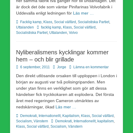
ner samma fabrik två gånger hör till undantagen. Det
är dock det öde som väntar Pinifarinas Volvofabrik i
Uddevalla enligt ledningen för
Läs mer …
Kategorier
Facklig kamp
,
Klass
,
Social välfärd
,
Socialistiska Partiet
,
Etiketter
Uttalanden
facklig kamp
,
Klass
,
Social välfärd
,
Socialistiska Partiet
,
Uttalanden
,
Volvo
Nyliberalismens kycklingar kommer
hem – och blir grillade
Publicerad
Författare
6 september, 2011
Jorge
Lämna en kommentar
den
Den direkt utlösande orsaken till upploppen i London i
början av augusti var två polisingripanden. Men
under ytan finns en verklighet som gör att dessa
händelser fick tryckkokaren att explodera. Det första
året med regeringen Cameron utmärktes av
nedskärningar, ökad
Läs mer …
Kategorier
Demokrati
,
Internationellt
,
Kapitalism
,
Klass
,
Social välfärd
,
Etiketter
Socialism
,
Vänstern
Demokrati
,
Internationellt
,
kapitalism
,
Klass
,
Social välfärd
,
Socialism
,
Vänstern