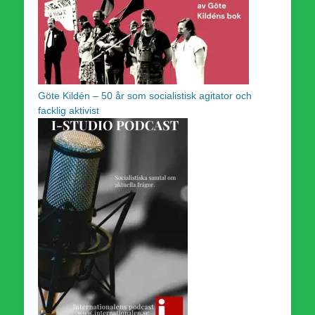
Göte Kildén – 50 år som socialistisk agitator och
facklig aktivist