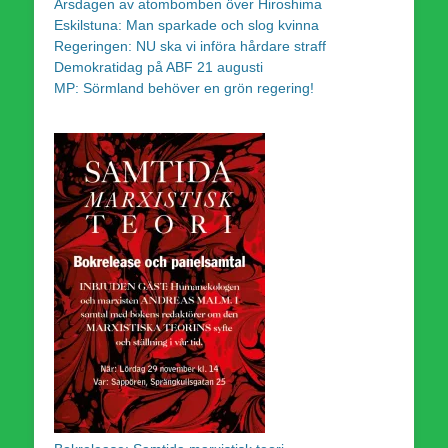
Årsdagen av atombomben över Hiroshima
Eskilstuna: Man sparkade och slog kvinna
Regeringen: NU ska vi införa hårdare straff
Demokratidag på ABF 21 augusti
MP: Sörmland behöver en grön regering!