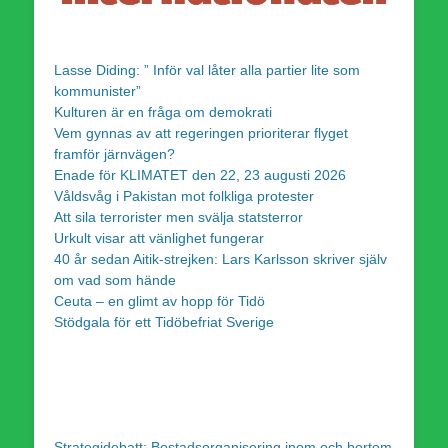
Lasse Diding: ” Inför val låter alla partier lite som
kommunister”
Kulturen är en fråga om demokrati
Vem gynnas av att regeringen prioriterar flyget
framför järnvägen?
Enade för KLIMATET den 22, 23 augusti 2026
Våldsvåg i Pakistan mot folkliga protester
Att sila terrorister men svälja statsterror
Urkult visar att vänlighet fungerar
40 år sedan Aitik-strejken: Lars Karlsson skriver själv
om vad som hände
Ceuta – en glimt av hopp för Tidö
Stödgala för ett Tidöbefriat Sverige
Strategidebatt: Bostadsorganisering inom och bortom