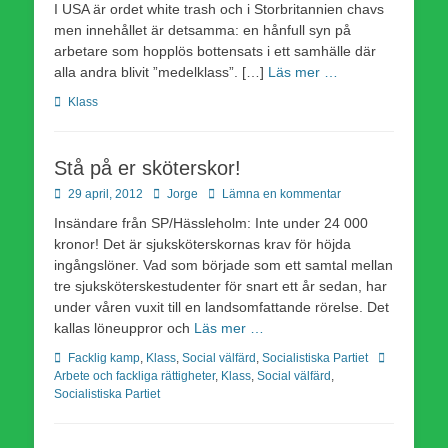
I USA är ordet white trash och i Storbritannien chavs
men innehållet är detsamma: en hånfull syn på
arbetare som hopplös bottensats i ett samhälle där
alla andra blivit ”medelklass”. […]
Läs mer …
Kategorier
Klass
Stå på er sköterskor!
Publicerad
Författare
29 april, 2012
Jorge
Lämna en kommentar
den
Insändare från SP/Hässleholm: Inte under 24 000
kronor! Det är sjuksköterskornas krav för höjda
ingångslöner. Vad som började som ett samtal mellan
tre sjuksköterskestudenter för snart ett år sedan, har
under våren vuxit till en landsomfattande rörelse. Det
kallas löneuppror och
Läs mer …
Kategorier
Etiketter
Facklig kamp
,
Klass
,
Social välfärd
,
Socialistiska Partiet
Arbete och fackliga rättigheter
,
Klass
,
Social välfärd
,
Socialistiska Partiet