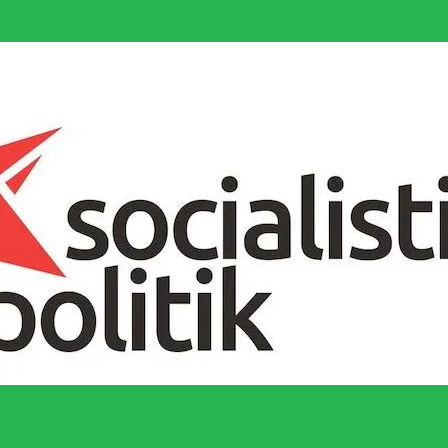
socialistiska Fjärde Internationalen och en viktig tillgång i kampen för 