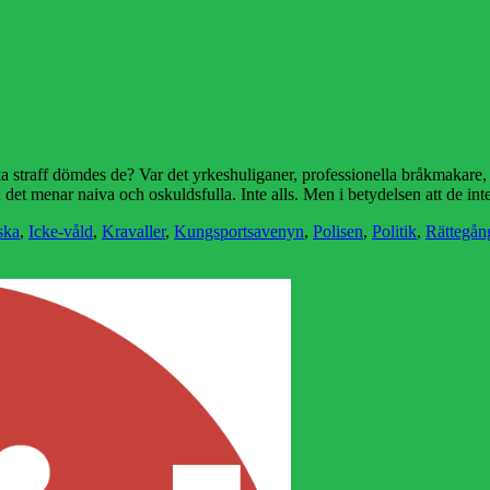
 straff dömdes de? Var det yrkeshuliganer, professionella bråkmakare, å
det menar naiva och oskuldsfulla. Inte alls. Men i betydelsen att de int
ska
,
Icke-våld
,
Kravaller
,
Kungsportsavenyn
,
Polisen
,
Politik
,
Rättegån