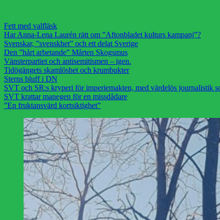
Fett med valfläsk
Har Anna-Lena Laurén rätt om ”Aftonbladet kulturs kampanj”?
Svenskar, ”svenskhet” och ett delat Sverige
Den ”hårt arbetande” Mårten Skogsmus
Vänsterpartiet och antisemitismen – igen.
Tidögängets skamlöshet och krumbukter
Sterns bluff i DN
SVT och SR:s kryperi för imperiemakten, med värdelös journalistik s
SVT krattar manegen för en missdådare
”En fruktansvärd kortsiktighet”