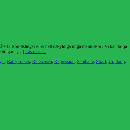
terfallsbrottslingar eller helt oskyldiga unga människor? Vi kan börja
e tidigare […]
Läs mer …
gar
,
Rättsprocess
,
Rättsväsen
,
Repression
,
Samhälle
,
Straff
,
Upplopp
,