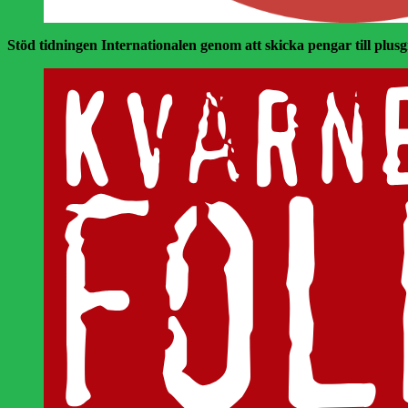
Stöd tidningen Internationalen genom att skicka pengar till plusgir