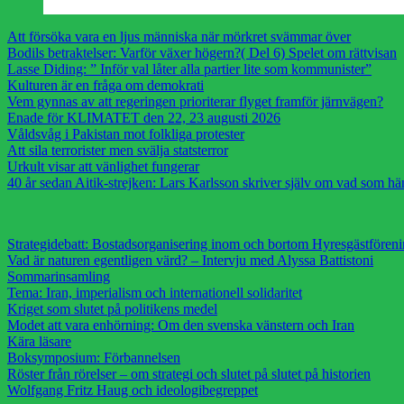
Att försöka vara en ljus människa när mörkret svämmar över
Bodils betraktelser: Varför växer högern?( Del 6) Spelet om rättvisan
Lasse Diding: ” Inför val låter alla partier lite som kommunister”
Kulturen är en fråga om demokrati
Vem gynnas av att regeringen prioriterar flyget framför järnvägen?
Enade för KLIMATET den 22, 23 augusti 2026
Våldsvåg i Pakistan mot folkliga protester
Att sila terrorister men svälja statsterror
Urkult visar att vänlighet fungerar
40 år sedan Aitik-strejken: Lars Karlsson skriver själv om vad som h
Strategidebatt: Bostadsorganisering inom och bortom Hyresgästfören
Vad är naturen egentligen värd? – Intervju med Alyssa Battistoni
Sommarinsamling
Tema: Iran, imperialism och internationell solidaritet
Kriget som slutet på politikens medel
Modet att vara enhörning: Om den svenska vänstern och Iran
Kära läsare
Boksymposium: Förbannelsen
Röster från rörelser – om strategi och slutet på slutet på historien
Wolfgang Fritz Haug och ideologibegreppet