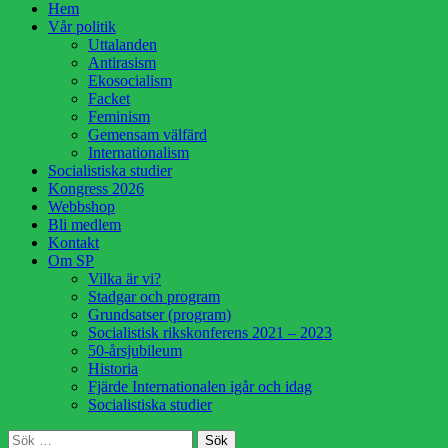
Hoppa
Hem
till
Vår politik
innehåll
Uttalanden
Antirasism
Ekosocialism
Facket
Feminism
Gemensam välfärd
Internationalism
Socialistiska studier
Kongress 2026
Webbshop
Bli medlem
Kontakt
Om SP
Vilka är vi?
Stadgar och program
Grundsatser (program)
Socialistisk rikskonferens 2021 – 2023
50-årsjubileum
Historia
Fjärde Internationalen igår och idag
Socialistiska studier
Sök
Sök