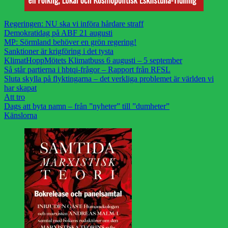
Regeringen: NU ska vi införa hårdare straff
Demokratidag på ABF 21 augusti
MP: Sörmland behöver en grön regering!
Sanktioner är krigföring i det tysta
KlimatHoppMötets Klimatbuss 6 augusti – 5 september
Så står partierna i hbtqi-frågor – Rapport från RFSL
Sluta skylla på flyktingarna – det verkliga problemet är världen vi
har skapat
Att tro
Dags att byta namn – från ”nyheter” till ”dumheter”
Känslorna