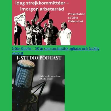
Göte Kildén – 50 år som socialistisk agitator och facklig
aktivist