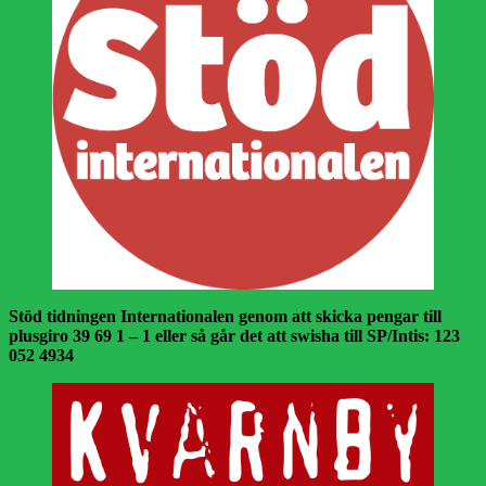
Stöd tidningen Internationalen genom att skicka pengar till
plusgiro 39 69 1 – 1 eller så går det att swisha till SP/Intis: 123
052 4934