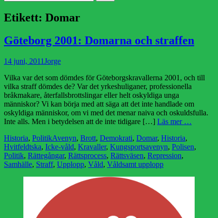
efter:
Etikett:
Domar
Göteborg 2001: Domarna och straffen
Publicerad
Författare
14 juni, 2011
Jorge
den
Vilka var det som dömdes för Göteborgskravallerna 2001, och till
vilka straff dömdes de? Var det yrkeshuliganer, professionella
bråkmakare, återfallsbrottslingar eller helt oskyldiga unga
människor? Vi kan börja med att säga att det inte handlade om
oskyldiga människor, om vi med det menar naiva och oskuldsfulla.
Inte alls. Men i betydelsen att de inte tidigare […]
Läs mer …
Kategorier
Etiketter
Historia
,
Politik
Avenyn
,
Brott
,
Demokrati
,
Domar
,
Historia
,
Hvitfeldtska
,
Icke-våld
,
Kravaller
,
Kungsportsavenyn
,
Polisen
,
Politik
,
Rättegångar
,
Rättsprocess
,
Rättsväsen
,
Repression
,
Samhälle
,
Straff
,
Upplopp
,
Våld
,
Våldsamt upplopp