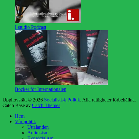
I-studio Podcast
Böcker för Internationalen
Upphovsrätt © 2026
Socialistisk Politik
. Alla rättigheter förbehållna.
Catch Base av
Catch Themes
Rulla
Hem
upp
Vår politik
Uttalanden
Antirasism
Ekosocialism