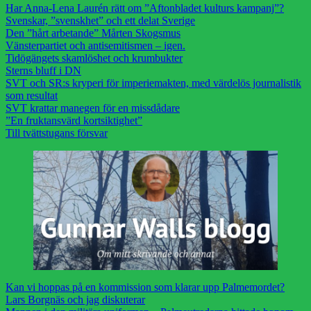
Har Anna-Lena Laurén rätt om ”Aftonbladet kulturs kampanj”?
Svenskar, ”svenskhet” och ett delat Sverige
Den ”hårt arbetande” Mårten Skogsmus
Vänsterpartiet och antisemitismen – igen.
Tidögängets skamlöshet och krumbukter
Sterns bluff i DN
SVT och SR:s kryperi för imperiemakten, med värdelös journalistik
som resultat
SVT krattar manegen för en missdådare
”En fruktansvärd kortsiktighet”
Till tvättstugans försvar
Kan vi hoppas på en kommission som klarar upp Palmemordet?
Lars Borgnäs och jag diskuterar