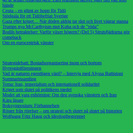
hände
Ceuta – en glimt av hopp för Tidö
Stödgala för ett Tidöbefriat Sverige
Gaza efter kriget… När döden aldrig tar slut och livet vägrar stanna
Trumps nya McCarthyism mot Kuba och de ”röda”
Bodils betraktelser: Varför växer högern? (Del 5) Strutsfjädrarna gör
comeback
Om en eurocentrisk vänster
Strategidebatt: Bostadsorganisering inom och bortom
Hyresgästföreningen
Vad är naturen egentligen värd? – Intervju med Alyssa Battistoni
Sommarinsamling
Tema: Iran, imperialism och internationell solidaritet
Kriget som slutet på politikens medel
Modet att vara enhörning: Om den svenska vänstern och Iran
Kära läsare
Boksymposium: Förbannelsen
Röster från rörelser – om strategi och slutet på slutet på historien
Wolfgang Fritz Haug och ideologibegreppet