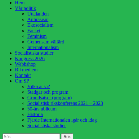
Hoppa
Hem
till
Vår politik
innehåll
Uttalanden
Antirasism
Ekosocialism
Facket
Feminism
Gemensam välfärd
Internationalism
Socialistiska studier
Kongress 2026
Webbshop
Bli medlem
Kontakt
Om SP
Vilka är vi?
Stadgar och program
Grundsatser (program)
Socialistisk rikskonferens 2021 – 2023
50-årsjubileum
Historia
Fjärde Internationalen igår och idag
Socialistiska studier
Sök
Sök