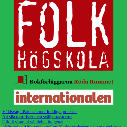
Våldsvåg i Pakistan mot folkliga protester
Att sila terrorister men svälja statsterror
Urkult visar att vänlighet fungerar
40 år sedan Aitik-strejken: Lars Karlsson skriver själv om vad som