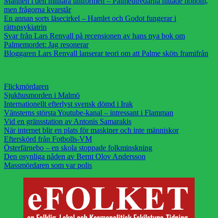
Mannen i den militära uniformen – Palmeutredarna hittade honom,
men frågorna kvarstår
En annan sorts läsecirkel – Hamlet och Godot fungerar i
rättspsykiatrin
Svar från Lars Renvall på recensionen av hans nya bok om
Palmemordet: Jag resonerar
Bloggaren Lars Renvall lanserar teori om att Palme sköts framifrån
Flickmördaren
Sjukhusmorden i Malmö
Internationellt efterlyst svensk dömd i Irak
Vänsterns största Youtube-kanal – intressant i Flamman
Vid en gränsstation av Antonis Samarakis
När internet blir en plats för maskiner och inte människor
Efterskörd från Fotbolls-VM
Österfärnebo – en skola stoppade folkminskning
Den osynliga nåden av Bernt Olov Andersson
Massmördaren som var polis