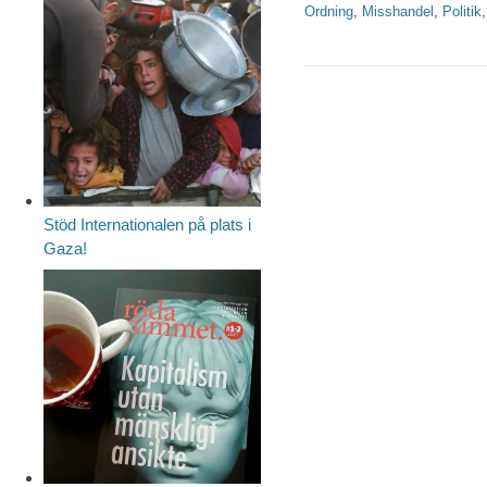
Ordning
,
Misshandel
,
Politik
Stöd Internationalen på plats i
Gaza!