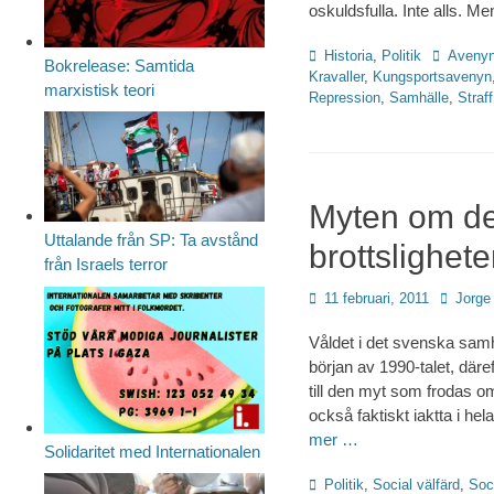
oskuldsfulla. Inte alls. Me
Kategorier
Etiketter
Historia
,
Politik
Aveny
Bokrelease: Samtida
Kravaller
,
Kungsportsavenyn
marxistisk teori
Repression
,
Samhälle
,
Straff
Myten om de
Uttalande från SP: Ta avstånd
brottslighet
från Israels terror
Publicerad
Författa
11 februari, 2011
Jorge
den
Våldet i det svenska samhä
början av 1990-talet, däref
till den myt som frodas om
också faktiskt iaktta i h
mer …
Solidaritet med Internationalen
Kategorier
Politik
,
Social välfärd
,
Soci