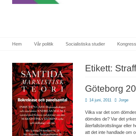
Primär meny
Hoppa
Hem
Vår politik
Socialistiska studier
Kongress
till
innehåll
Etikett:
Straf
Göteborg 20
Publicerad
Författare
14 juni, 2011
Jorge
den
Vilka var det som dömdes f
dömdes de? Var det yrkes
återfallsbrottslingar elle
att det inte handlade om