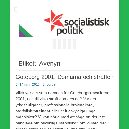
Som medlem i Socialistisk Politik är du medlem i den
Socialistisk Politik
världsomfattande socialistiska Fjärde Internationalen och en viktig
tillgång i kampen för en socialistisk framtid!
Facebook
E-
Webbflöde
Instagram
Webbplats
post
Etikett:
Avenyn
Göteborg 2001: Domarna och straffen
Publicerad
Författare
14 juni, 2011
Jorge
den
Vilka var det som dömdes för Göteborgskravallerna
2001, och till vilka straff dömdes de? Var det
yrkeshuliganer, professionella bråkmakare,
återfallsbrottslingar eller helt oskyldiga unga
människor? Vi kan börja med att säga att det inte
handlade om oskyldiga människor, om vi med det
menar naiva och oskuldsfulla. Inte alls. Men i