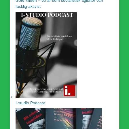
Göte Kildén – 50 år som socialistisk agitator och
facklig aktivist
I-studio Podcast