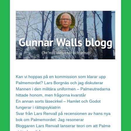
Kan vi hoppas på en kommission som klarar upp
Palmemordet? Lars Borgnäs och jag diskuterar
Mannen i den militära uniformen – Palmeutredarna
hittade honom, men frågorna kvarstår
En annan sorts läsecirkel – Hamlet och Godot
fungerar i rättspsykiatrin
Svar från Lars Renvall på recensionen av hans nya
bok om Palmemordet: Jag resonerar
Bloggaren Lars Renvall lanserar teori om att Palme