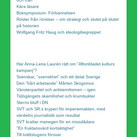
Kära läsare
Boksymposium: Förbannelsen
Röster från rörelser – om strategi och slutet på slutet
på historien
Wolfgang Fritz Haug och ideologibegreppet
Har Anna-Lena Laurén rätt om ”Aftonbladet kulturs
kampanj”?
Svenskar, ”svenskhet” och ett delat Sverige
Den ”hårt arbetande” Mårten Skogsmus
Vänsterpartiet och antisemitismen – igen.
Tidögängets skamlöshet och krumbukter
Sterns bluff i DN
SVT och SR:s kryperi för imperiemakten, med
värdelös journalistik som resultat
SVT krattar manegen för en missdådare
”En fruktansvärd kortsiktighet”
Till tvättstugans försvar