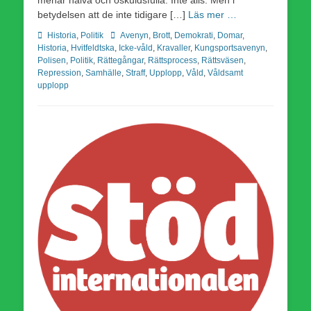
betydelsen att de inte tidigare […]
Läs mer …
Kategorier
Etiketter
Historia
,
Politik
Avenyn
,
Brott
,
Demokrati
,
Domar
,
Historia
,
Hvitfeldtska
,
Icke-våld
,
Kravaller
,
Kungsportsavenyn
,
Polisen
,
Politik
,
Rättegångar
,
Rättsprocess
,
Rättsväsen
,
Repression
,
Samhälle
,
Straff
,
Upplopp
,
Våld
,
Våldsamt
upplopp