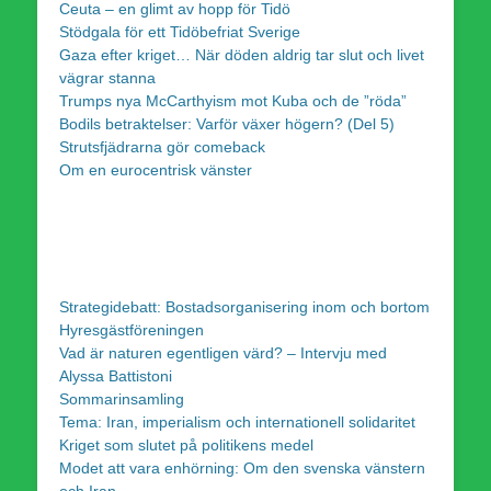
Ceuta – en glimt av hopp för Tidö
Stödgala för ett Tidöbefriat Sverige
Gaza efter kriget… När döden aldrig tar slut och livet
vägrar stanna
Trumps nya McCarthyism mot Kuba och de ”röda”
Bodils betraktelser: Varför växer högern? (Del 5)
Strutsfjädrarna gör comeback
Om en eurocentrisk vänster
Strategidebatt: Bostadsorganisering inom och bortom
Hyresgästföreningen
Vad är naturen egentligen värd? – Intervju med
Alyssa Battistoni
Sommarinsamling
Tema: Iran, imperialism och internationell solidaritet
Kriget som slutet på politikens medel
Modet att vara enhörning: Om den svenska vänstern
och Iran