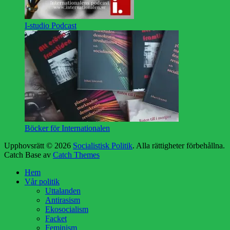
I-studio Podcast
Böcker för Internationalen
Upphovsrätt © 2026
Socialistisk Politik
. Alla rättigheter förbehållna.
Catch Base av
Catch Themes
Rulla
Hem
upp
Vår politik
Uttalanden
Antirasism
Ekosocialism
Facket
Feminism