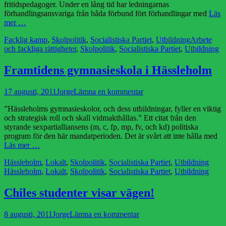
fritidspedagoger. Under en lång tid har ledningarnas
förhandlingsansvariga från båda förbund fört förhandlingar med
Läs
mer …
Kategorier
Etiketter
Facklig kamp
,
Skolpolitik
,
Socialistiska Partiet
,
Utbildning
Arbete
och fackliga rättigheter
,
Skolpolitik
,
Socialistiska Partiet
,
Utbildning
Framtidens gymnasieskola i Hässleholm
Publicerad
Författare
17 augusti, 2011
Jorge
Lämna en kommentar
den
”Hässleholms gymnasieskolor, och dess utbildningar, fyller en viktig
och strategisk roll och skall vidmakthållas.” Ett citat från den
styrande sexpartialliansens (m, c, fp, mp, fv, och kd) politiska
program för den här mandatperioden. Det är svårt att inte hålla med
Läs mer …
Kategorier
Etike
Hässleholm
,
Lokalt
,
Skolpolitik
,
Socialistiska Partiet
,
Utbildning
Hässleholm
,
Lokalt
,
Skolpolitik
,
Socialistiska Partiet
,
Utbildning
Chiles studenter visar vägen!
Publicerad
Författare
8 augusti, 2011
Jorge
Lämna en kommentar
den