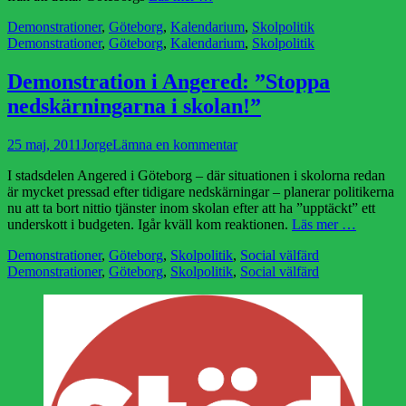
Kategorier
Etiketter
Demonstrationer
,
Göteborg
,
Kalendarium
,
Skolpolitik
Demonstrationer
,
Göteborg
,
Kalendarium
,
Skolpolitik
Demonstration i Angered: ”Stoppa
nedskärningarna i skolan!”
Publicerad
Författare
25 maj, 2011
Jorge
Lämna en kommentar
den
I stadsdelen Angered i Göteborg – där situationen i skolorna redan
är mycket pressad efter tidigare nedskärningar – planerar politikerna
nu att ta bort nittio tjänster inom skolan efter att ha ”upptäckt” ett
underskott i budgeten. Igår kväll kom reaktionen.
Läs mer …
Kategorier
Etiketter
Demonstrationer
,
Göteborg
,
Skolpolitik
,
Social välfärd
Demonstrationer
,
Göteborg
,
Skolpolitik
,
Social välfärd