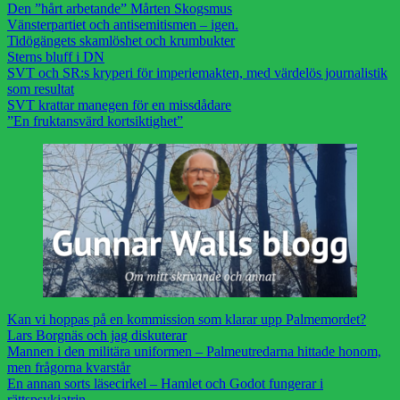
Den ”hårt arbetande” Mårten Skogsmus
Vänsterpartiet och antisemitismen – igen.
Tidögängets skamlöshet och krumbukter
Sterns bluff i DN
SVT och SR:s kryperi för imperiemakten, med värdelös journalistik
som resultat
SVT krattar manegen för en missdådare
”En fruktansvärd kortsiktighet”
Kan vi hoppas på en kommission som klarar upp Palmemordet?
Lars Borgnäs och jag diskuterar
Mannen i den militära uniformen – Palmeutredarna hittade honom,
men frågorna kvarstår
En annan sorts läsecirkel – Hamlet och Godot fungerar i
rättspsykiatrin