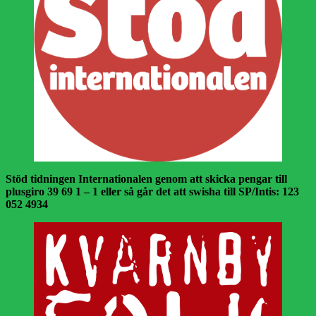
Stöd tidningen Internationalen genom att skicka pengar till
plusgiro 39 69 1 – 1 eller så går det att swisha till SP/Intis: 123
052 4934