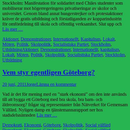
Stockholm: Manifestation för solidaritet med Chiles studenter som
mobiliserar mot högerregeringens privatiseringar av skolor och
universitet. Genom bland annat hungerstrejker och protestaktioner
kräver de gratis utbildning och förstatliganden av kopparindustrin
för omfördelning till skola och offentlig verksamhet. Slut upp och
Läs mer …
Kategorier
Aktioner
,
Demonstrationer
,
Internationellt
,
Kapitalism
,
Lokalt
,
Möten
,
Politik
,
Skolpolitik
,
Socialistiska Partiet
,
Stockholm
,
Etiketter
Utbildning
Aktioner
,
Demonstrationer
,
Internationellt
,
kapitalism
,
Lokalt
,
Möten
,
Politik
,
Skolpolitik
,
Socialistiska Partiet
,
Stockholm
,
Utbildning
Vem styr egentligen Göteborg?
Publicerad
Författare
20 juni, 2011
Jorge
Lämna en kommentar
den
Vad är det för mening med en ”stark ekonomi” om den inte används
till att bygga ett Göteborg med bra skola, bra barn- och
äldreomsorg? frågar sig representanter från Nätverket för Gemensam
Välfärd. Nyligen damp en tjänstemannarapport ner hos
stadsdelsnämnden
Läs mer …
Kategorier
Etiketter
Demokrati
,
Ekonomi
,
Göteborg
,
Skolpolitik
,
Social välfärd