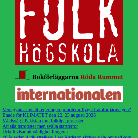
Vem gynnas av att regeringen prioriterar flyget framför järnvägen?
Enade för KLIMATET den 22, 23 augusti 2026
Våldsvåg i Pakistan mot folkliga protester
Att sila terrorister men svälja statsterror
Urkult visar att vänlighet fungerar
40 år sedan Aitik-strejken: Lars Karlsson skriver själv om vad som