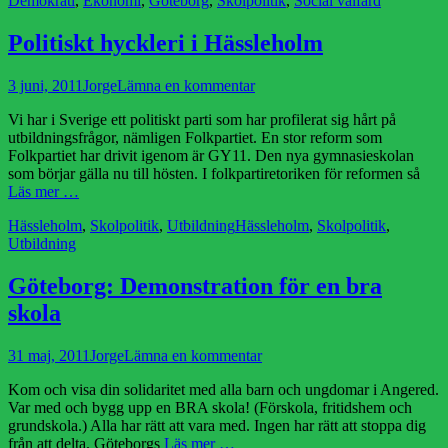
Demokrati
,
Ekonomi
,
Göteborg
,
Skolpolitik
,
Social välfärd
Politiskt hyckleri i Hässleholm
Publicerad
Författare
3 juni, 2011
Jorge
Lämna en kommentar
den
Vi har i Sverige ett politiskt parti som har profilerat sig hårt på
utbildningsfrågor, nämligen Folkpartiet. En stor reform som
Folkpartiet har drivit igenom är GY11. Den nya gymnasieskolan
som börjar gälla nu till hösten. I folkpartiretoriken för reformen så
Läs mer …
Kategorier
Etiketter
Hässleholm
,
Skolpolitik
,
Utbildning
Hässleholm
,
Skolpolitik
,
Utbildning
Göteborg: Demonstration för en bra
skola
Publicerad
Författare
31 maj, 2011
Jorge
Lämna en kommentar
den
Kom och visa din solidaritet med alla barn och ungdomar i Angered.
Var med och bygg upp en BRA skola! (Förskola, fritidshem och
grundskola.) Alla har rätt att vara med. Ingen har rätt att stoppa dig
från att delta. Göteborgs
Läs mer …