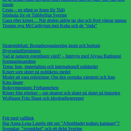
hände
Ceuta – en glimt av hopp för Tidö
Stödgala för ett Tidöbefriat Sverige
Gaza efter kriget… När döden aldrig tar slut och livet vägrar stanna
Trumps nya McCarthyism mot Kuba och de ”röda”
Strategidebatt: Bostadsorganisering inom och bortom
Hyresgästföreningen
Vad är naturen egentligen värd? – Intervju med Alyssa Battistoni
Sommarinsamling
Tema: Iran, imperialism och internationell solidaritet
Kriget som slutet på politikens medel
Modet att vara enhörning: Om den svenska vänstern och Iran
Kära läsare
Boksymposium: Förbannelsen
Röster från rörelser – om strategi och slutet på slutet på historien
Wolfgang Fritz Haug och ideologibegreppet
Fett med valfläsk
Har Anna-Lena Laurén rätt om ”Aftonbladet kulturs kampanj”?
Svenskar, ”svenskhet” och ett delat Sverige