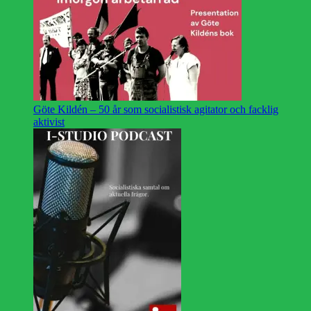
Göte Kildén – 50 år som socialistisk agitator och facklig
aktivist