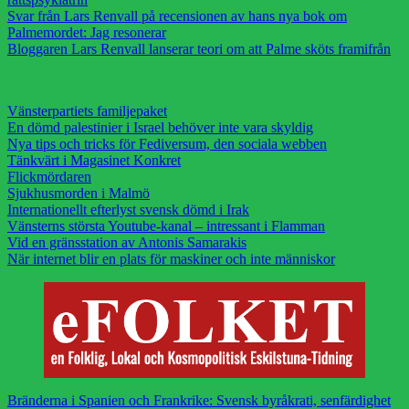
Svar från Lars Renvall på recensionen av hans nya bok om
Palmemordet: Jag resonerar
Bloggaren Lars Renvall lanserar teori om att Palme sköts framifrån
Vänsterpartiets familjepaket
En dömd palestinier i Israel behöver inte vara skyldig
Nya tips och tricks för Fediversum, den sociala webben
Tänkvärt i Magasinet Konkret
Flickmördaren
Sjukhusmorden i Malmö
Internationellt efterlyst svensk dömd i Irak
Vänsterns största Youtube-kanal – intressant i Flamman
Vid en gränsstation av Antonis Samarakis
När internet blir en plats för maskiner och inte människor
Bränderna i Spanien och Frankrike: Svensk byråkrati, senfärdighet