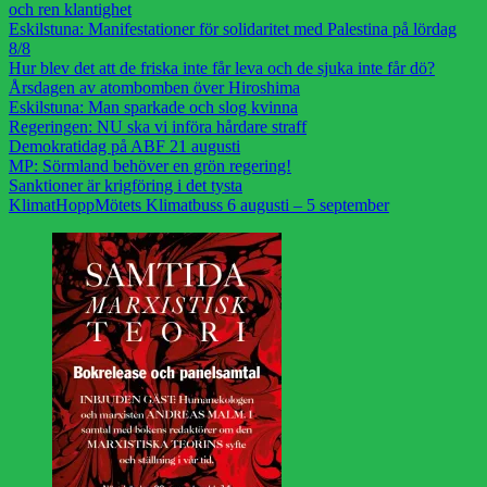
och ren klantighet
Eskilstuna: Manifestationer för solidaritet med Palestina på lördag
8/8
Hur blev det att de friska inte får leva och de sjuka inte får dö?
Årsdagen av atombomben över Hiroshima
Eskilstuna: Man sparkade och slog kvinna
Regeringen: NU ska vi införa hårdare straff
Demokratidag på ABF 21 augusti
MP: Sörmland behöver en grön regering!
Sanktioner är krigföring i det tysta
KlimatHoppMötets Klimatbuss 6 augusti – 5 september