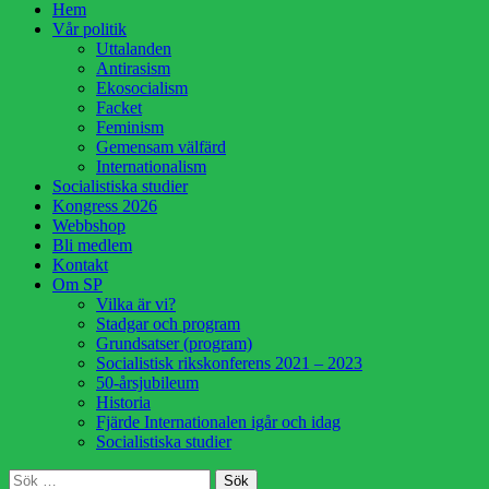
Hoppa
Hem
till
Vår politik
innehåll
Uttalanden
Antirasism
Ekosocialism
Facket
Feminism
Gemensam välfärd
Internationalism
Socialistiska studier
Kongress 2026
Webbshop
Bli medlem
Kontakt
Om SP
Vilka är vi?
Stadgar och program
Grundsatser (program)
Socialistisk rikskonferens 2021 – 2023
50-årsjubileum
Historia
Fjärde Internationalen igår och idag
Socialistiska studier
Sök
Sök