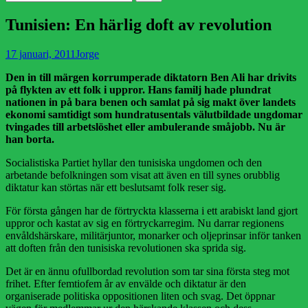
efter:
Tunisien: En härlig doft av revolution
Publicerad
Författare
17 januari, 2011
Jorge
den
Den in till märgen korrumperade diktatorn Ben Ali har drivits
på flykten av ett folk i uppror. Hans familj hade plundrat
nationen in på bara benen och samlat på sig makt över landets
ekonomi samtidigt som hundratusentals välutbildade ungdomar
tvingades till arbetslöshet eller ambulerande småjobb. Nu är
han borta.
Socialistiska Partiet hyllar den tunisiska ungdomen och den
arbetande befolkningen som visat att även en till synes orubblig
diktatur kan störtas när ett beslutsamt folk reser sig.
För första gången har de förtryckta klasserna i ett arabiskt land gjort
uppror och kastat av sig en förtryckarregim. Nu darrar regionens
envåldshärskare, militärjuntor, monarker och oljeprinsar inför tanken
att doften från den tunisiska revolutionen ska sprida sig.
Det är en ännu ofullbordad revolution som tar sina första steg mot
frihet. Efter femtiofem år av envälde och diktatur är den
organiserade politiska oppositionen liten och svag. Det öppnar