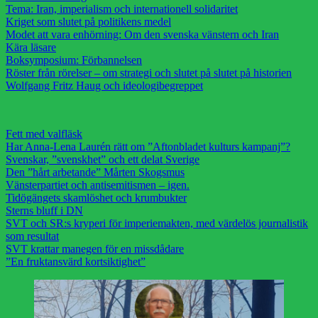
Tema: Iran, imperialism och internationell solidaritet
Kriget som slutet på politikens medel
Modet att vara enhörning: Om den svenska vänstern och Iran
Kära läsare
Boksymposium: Förbannelsen
Röster från rörelser – om strategi och slutet på slutet på historien
Wolfgang Fritz Haug och ideologibegreppet
Fett med valfläsk
Har Anna-Lena Laurén rätt om ”Aftonbladet kulturs kampanj”?
Svenskar, ”svenskhet” och ett delat Sverige
Den ”hårt arbetande” Mårten Skogsmus
Vänsterpartiet och antisemitismen – igen.
Tidögängets skamlöshet och krumbukter
Sterns bluff i DN
SVT och SR:s kryperi för imperiemakten, med värdelös journalistik
som resultat
SVT krattar manegen för en missdådare
”En fruktansvärd kortsiktighet”