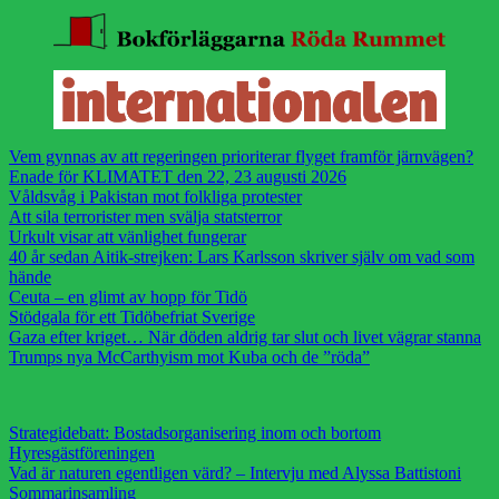
Vem gynnas av att regeringen prioriterar flyget framför järnvägen?
Enade för KLIMATET den 22, 23 augusti 2026
Våldsvåg i Pakistan mot folkliga protester
Att sila terrorister men svälja statsterror
Urkult visar att vänlighet fungerar
40 år sedan Aitik-strejken: Lars Karlsson skriver själv om vad som
hände
Ceuta – en glimt av hopp för Tidö
Stödgala för ett Tidöbefriat Sverige
Gaza efter kriget… När döden aldrig tar slut och livet vägrar stanna
Trumps nya McCarthyism mot Kuba och de ”röda”
Strategidebatt: Bostadsorganisering inom och bortom
Hyresgästföreningen
Vad är naturen egentligen värd? – Intervju med Alyssa Battistoni
Sommarinsamling