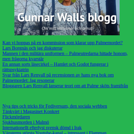
Kan vi hoppas på en kommission som klarar upp Palmemordet?
Lars Borgnäs och jag diskuterar
Mannen i den militära uniformen – Palmeutredarna hittade honom,
men frågorna kvarstår
En annan sorts läsecirkel – Hamlet och Godot fungerar i
rättspsykiatrin
Svar från Lars Renvall på recensionen av hans nya bok om
Palmemordet: Jag resonerar
Bloggaren Lars Renvall lanserar teori om att Palme sköts framifrån
Nya tips och tricks för Fediversum, den sociala webben
Tänkvärt i Magasinet Konkret
Flickmördaren
Sjukhusmorden i Malmö
Internationellt efterlyst svensk dömd i Irak
Vänsterns största Youtube-kanal – intressant i Flamman