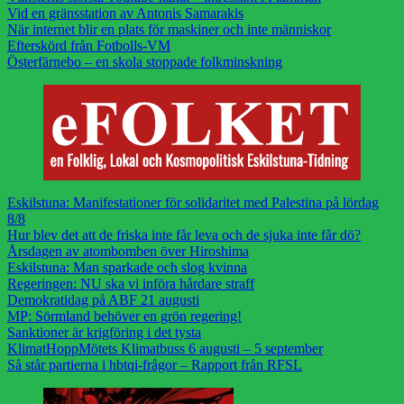
Vid en gränsstation av Antonis Samarakis
När internet blir en plats för maskiner och inte människor
Efterskörd från Fotbolls-VM
Österfärnebo – en skola stoppade folkminskning
Eskilstuna: Manifestationer för solidaritet med Palestina på lördag
8/8
Hur blev det att de friska inte får leva och de sjuka inte får dö?
Årsdagen av atombomben över Hiroshima
Eskilstuna: Man sparkade och slog kvinna
Regeringen: NU ska vi införa hårdare straff
Demokratidag på ABF 21 augusti
MP: Sörmland behöver en grön regering!
Sanktioner är krigföring i det tysta
KlimatHoppMötets Klimatbuss 6 augusti – 5 september
Så står partierna i hbtqi-frågor – Rapport från RFSL