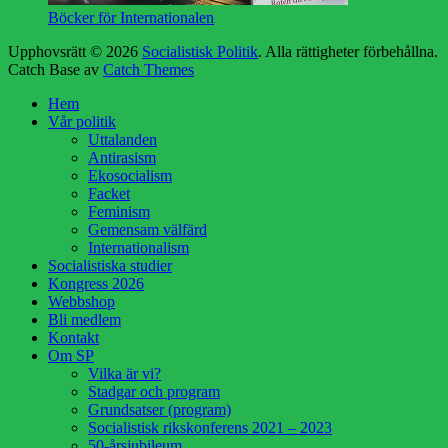
Böcker för Internationalen
Upphovsrätt © 2026
Socialistisk Politik
. Alla rättigheter förbehållna.
Catch Base av
Catch Themes
Rulla
Hem
upp
Vår politik
Uttalanden
Antirasism
Ekosocialism
Facket
Feminism
Gemensam välfärd
Internationalism
Socialistiska studier
Kongress 2026
Webbshop
Bli medlem
Kontakt
Om SP
Vilka är vi?
Stadgar och program
Grundsatser (program)
Socialistisk rikskonferens 2021 – 2023
50-årsjubileum