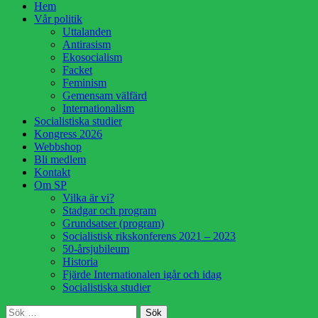
Hoppa
Hem
till
Vår politik
innehåll
Uttalanden
Antirasism
Ekosocialism
Facket
Feminism
Gemensam välfärd
Internationalism
Socialistiska studier
Kongress 2026
Webbshop
Bli medlem
Kontakt
Om SP
Vilka är vi?
Stadgar och program
Grundsatser (program)
Socialistisk rikskonferens 2021 – 2023
50-årsjubileum
Historia
Fjärde Internationalen igår och idag
Socialistiska studier
Sök
Sök