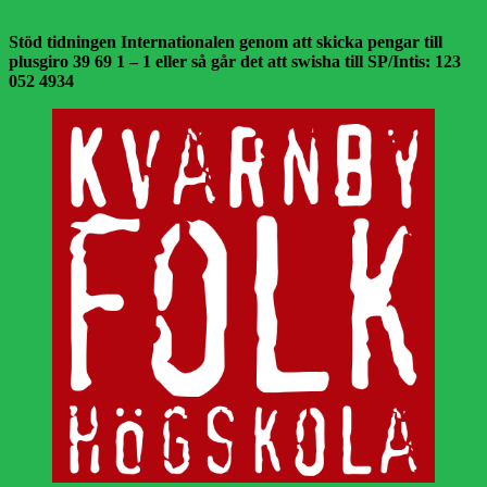
Stöd tidningen Internationalen genom att skicka pengar till
plusgiro 39 69 1 – 1 eller så går det att swisha till SP/Intis: 123
052 4934