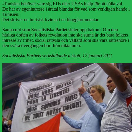
-Tunisien behöver vare sig EUs eller USAs hjälp för att hålla val.
De har av egenintresse i åratal blundat för vad som verkligen hände i
Tunisien.
Det skriver en tunisisk kvinna i en bloggkommentar.
Sanna ord som Socialistiska Partiet sluter upp bakom. Om den
härliga doften av folkets revolution inte ska surna är det bara folkets
intresse av frihet, social rättvisa och välfärd som ska vara rättesnöre i
den svåra övergången bort från diktaturen.
Socialistiska Partiets verkställande utskott, 17 januari 2011