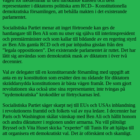
vägen för medlemmar ur den härskande klassen och dess
representanter i diktatorns politiska arm RCD– Konstitutionella
demokratiska församlingen, att behålla makten i det existerande
parlamentet.
Socialistiska Partiet menar att inget förtroende kan ges de
hantlangare till Ben Ali som nu utser sig själva till interimspresident
och premiärminister och som kallar till bildande av en regering styrd
av Ben Alis gamla RCD och ett par inbjudna gisslan från den
”legala oppositionen”. Det existerande parlamentet är ruttet. Det har
låtit sig användas som demokratisk mask av diktatorn i över två
decennier.
Val av delegater till en konstituerande församling med uppgift att
anta en ny konstitution som ersätter den nu rådande för diktatorn
skräddarsydda konstitutionen är bästa vägen framåt. De som gjort
revolutionen ska också utse sina representanter, inte tvingas på
”nydemokratiska” krokodiler ur förtryckarnas led.
Socialistiska Partiet säger skarpt nej till EUs och USAs inblandning
i revolutionens framtid och folkets val av nya ledare. I decennier har
Paris och Washington skålat vänskap med Ben Ali och hållit honom
och andra diktaturer i regionen under armarna. Nu vill plötsligt
Bryssel och Vita Huset skicka ”experter” till Tunis för att hjälpa till
att organisera ett demokratiskt val. Det är oförskämt och skamligt.