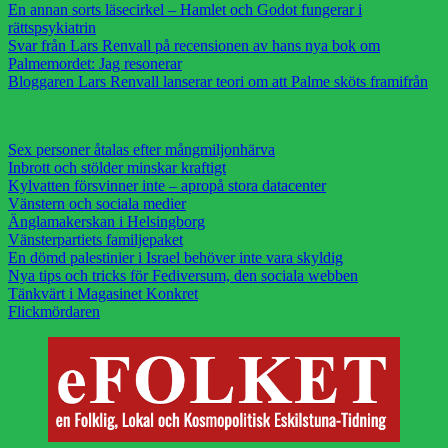
En annan sorts läsecirkel – Hamlet och Godot fungerar i
rättspsykiatrin
Svar från Lars Renvall på recensionen av hans nya bok om
Palmemordet: Jag resonerar
Bloggaren Lars Renvall lanserar teori om att Palme sköts framifrån
Sex personer åtalas efter mångmiljonhärva
Inbrott och stölder minskar kraftigt
Kylvatten försvinner inte – apropå stora datacenter
Vänstern och sociala medier
Änglamakerskan i Helsingborg
Vänsterpartiets familjepaket
En dömd palestinier i Israel behöver inte vara skyldig
Nya tips och tricks för Fediversum, den sociala webben
Tänkvärt i Magasinet Konkret
Flickmördaren