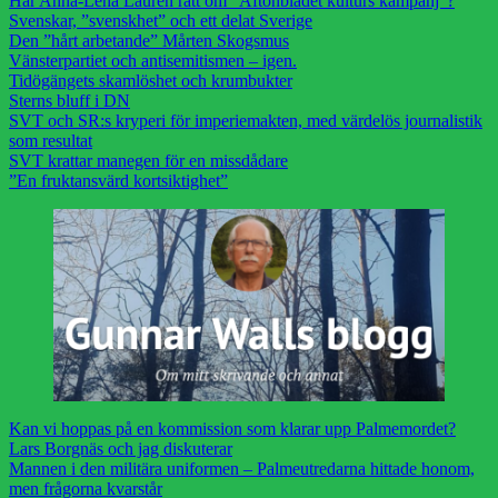
Har Anna-Lena Laurén rätt om ”Aftonbladet kulturs kampanj”?
Svenskar, ”svenskhet” och ett delat Sverige
Den ”hårt arbetande” Mårten Skogsmus
Vänsterpartiet och antisemitismen – igen.
Tidögängets skamlöshet och krumbukter
Sterns bluff i DN
SVT och SR:s kryperi för imperiemakten, med värdelös journalistik
som resultat
SVT krattar manegen för en missdådare
”En fruktansvärd kortsiktighet”
Kan vi hoppas på en kommission som klarar upp Palmemordet?
Lars Borgnäs och jag diskuterar
Mannen i den militära uniformen – Palmeutredarna hittade honom,
men frågorna kvarstår