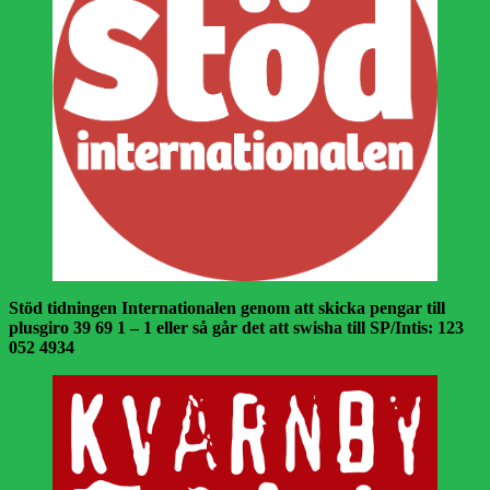
Stöd tidningen Internationalen genom att skicka pengar till
plusgiro 39 69 1 – 1 eller så går det att swisha till SP/Intis: 123
052 4934