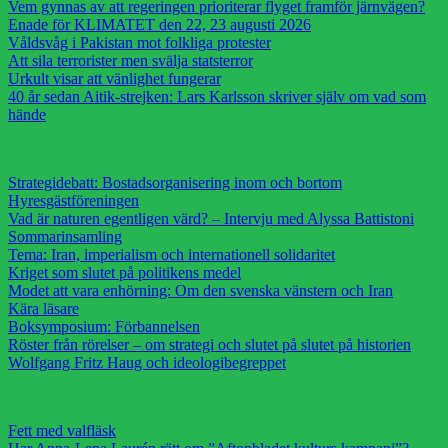
Vem gynnas av att regeringen prioriterar flyget framför järnvägen?
Enade för KLIMATET den 22, 23 augusti 2026
Våldsvåg i Pakistan mot folkliga protester
Att sila terrorister men svälja statsterror
Urkult visar att vänlighet fungerar
40 år sedan Aitik-strejken: Lars Karlsson skriver själv om vad som
hände
Strategidebatt: Bostadsorganisering inom och bortom
Hyresgästföreningen
Vad är naturen egentligen värd? – Intervju med Alyssa Battistoni
Sommarinsamling
Tema: Iran, imperialism och internationell solidaritet
Kriget som slutet på politikens medel
Modet att vara enhörning: Om den svenska vänstern och Iran
Kära läsare
Boksymposium: Förbannelsen
Röster från rörelser – om strategi och slutet på slutet på historien
Wolfgang Fritz Haug och ideologibegreppet
Fett med valfläsk