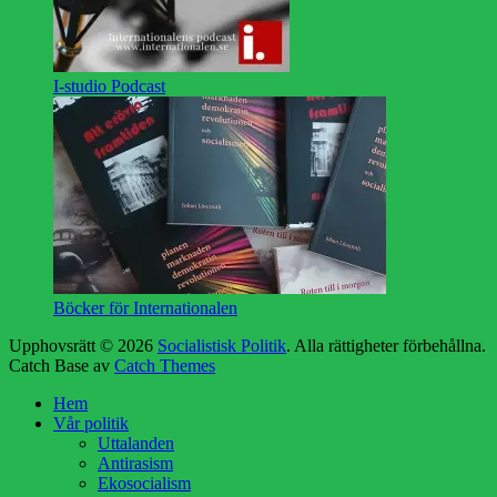
I-studio Podcast
Böcker för Internationalen
Upphovsrätt © 2026
Socialistisk Politik
. Alla rättigheter förbehållna.
Catch Base av
Catch Themes
Rulla
Hem
upp
Vår politik
Uttalanden
Antirasism
Ekosocialism