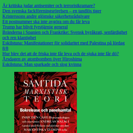
Är kritiska judar antisemiter och terroristkramare?
Den svenska fackföreningsrörelsen – en tandlös tiger
Kristerssons andre glömske säkerhetsrådgivare
Ett postnummer ska inte avgöra om du får leva
Trump har blivit fyrstjärnig general
Bränderna i Spanien och Frankrike: Svensk byråkrati, senfärdighet
och ren klantighet
Eskilstuna: Manifestationer för solidaritet med Palestina på lördag
8/8
Hur blev det att de friska inte får leva och de sjuka inte får dö?
Årsdagen av atombomben över Hiroshima
Eskilstuna: Man sparkade och slog kvinna