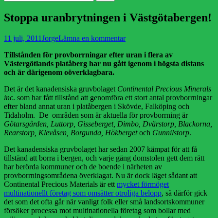
efter:
Stoppa uranbrytningen i Västgötabergen!
Publicerad
Författare
11 juli, 2011
Jorge
Lämna en kommentar
den
Tillstånden för provborrningar efter uran i flera av
Västergötlands platåberg har nu gått igenom i högsta distans
och är därigenom oöverklagbara.
Det är det kanadensiska gruvbolaget
Continental Precious Minerals
inc
. som har fått tillstånd att genomföra ett stort antal provborrningar
efter bland annat uran i platåbergen i Skövde, Falköping och
Tidaholm. De områden som är aktuella för provborrning är
Götarsgården, Luttorp, Gisseberget, Dimbo, Dvärstorp, Blackorna,
Rearstorp, Klevåsen, Borgunda, Hökberget
och
Gunnilstorp
.
Det kanadensiska gruvbolaget har sedan 2007 kämpat för att få
tillstånd att borra i bergen, och varje gång domstolen gett dem rätt
har berörda kommuner och de boende i närheten av
provborrningsområdena överklagat. Nu är dock läget sådant att
Continental Precious Materials är ett
mycket förmöget
multinationellt företag som omsätter otroliga belopp
, så därför gick
det som det ofta går när vanligt folk eller små landsortskommuner
försöker processa mot multinationella företag som bollar med