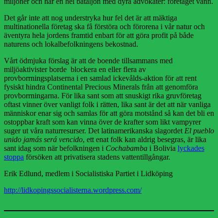
miljoner och har en hel bataljon med dyra advokater: företaget vann.
Det går inte att nog understryka hur fel det är att mäktiga
multinationella företag ska få förstöra och förorena i vår natur och
äventyra hela jordens framtid enbart för att göra profit på både
naturens och lokalbefolkningens bekostnad.
Vårt ödmjuka förslag är att de boende tillsammans med
miljöaktivister borde blockera en eller flera av
provborrningsplatserna i en samlad ickevålds-aktion för att rent
fysiskt hindra Continental Precious Minerals från att genomföra
provborrningarna. För lika sant som att snuskigt rika gruvföretag
oftast vinner över vanligt folk i rätten, lika sant är det att när vanliga
människor enar sig och samlas för att göra motstånd så kan det bli en
ostoppbar kraft som kan vinna över de krafter som likt vampyrer
suger ut våra naturresurser. Det latinamerikanska slagordet
El pueblo
unido jamás será vencido
, ett enat folk kan aldrig besegras, är lika
sant idag som när befolkningen i
Cochabamba
i Bolivia
lyckades
stoppa
försöken att privatisera stadens vattentillgångar.
Erik Edlund, medlem i Socialistiska Partiet i Lidköping
http://lidkopingssocialisterna.wordpress.com/