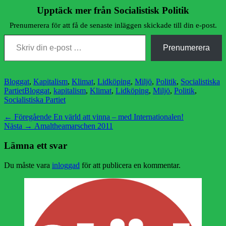
Upptäck mer från Socialistisk Politik
Prenumerera för att få de senaste inläggen skickade till din e-post.
Skriv din e-post …
Prenumerera
Kategorier
Bloggat
,
Kapitalism
,
Klimat
,
Lidköping
,
Miljö
,
Politik
,
Socialistiska
Etiketter
Partiet
Bloggat
,
kapitalism
,
Klimat
,
Lidköping
,
Miljö
,
Politik
,
Socialistiska Partiet
Inläggsnavigering
Föregående
← Föregående
En värld att vinna – med Internationalen!
Nästa
inlägg:
Nästa →
Amaltheamarschen 2011
inlägg:
Lämna ett svar
Du måste vara
inloggad
för att publicera en kommentar.