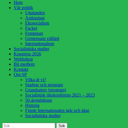
Hoppa
Hem
till
Vår politik
innehåll
Uttalanden
Antirasism
Ekosocialism
Facket
Feminism
Gemensam välfärd
Internationalism
Socialistiska studier
Kongress 2026
Webbshop
Bli medlem
Kontakt
Om SP
Vilka är vi?
Stadgar och program
Grundsatser (program)
Socialistisk rikskonferens 2021 – 2023
50-årsjubileum
Historia
Fjärde Internationalen igår och idag
Socialistiska studier
Sök
Sök