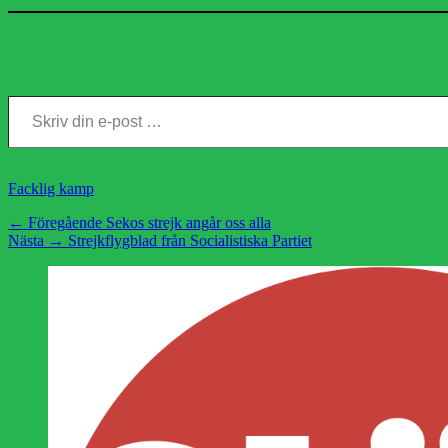
Skriv din e-post …
Kategorier
Facklig kamp
Inläggsnavigering
Föregående
← Föregående
Sekos strejk angår oss alla
Nästa
inlägg:
Nästa →
Strejkflygblad från Socialistiska Partiet
inlägg: