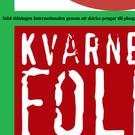
Stöd tidningen Internationalen genom att skicka pengar till plusgir