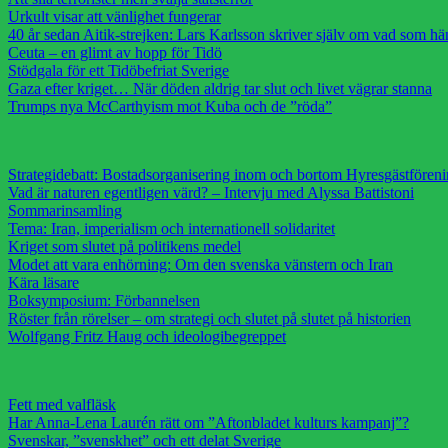
Urkult visar att vänlighet fungerar
40 år sedan Aitik-strejken: Lars Karlsson skriver själv om vad som h
Ceuta – en glimt av hopp för Tidö
Stödgala för ett Tidöbefriat Sverige
Gaza efter kriget… När döden aldrig tar slut och livet vägrar stanna
Trumps nya McCarthyism mot Kuba och de ”röda”
Strategidebatt: Bostadsorganisering inom och bortom Hyresgästfören
Vad är naturen egentligen värd? – Intervju med Alyssa Battistoni
Sommarinsamling
Tema: Iran, imperialism och internationell solidaritet
Kriget som slutet på politikens medel
Modet att vara enhörning: Om den svenska vänstern och Iran
Kära läsare
Boksymposium: Förbannelsen
Röster från rörelser – om strategi och slutet på slutet på historien
Wolfgang Fritz Haug och ideologibegreppet
Fett med valfläsk
Har Anna-Lena Laurén rätt om ”Aftonbladet kulturs kampanj”?
Svenskar, ”svenskhet” och ett delat Sverige