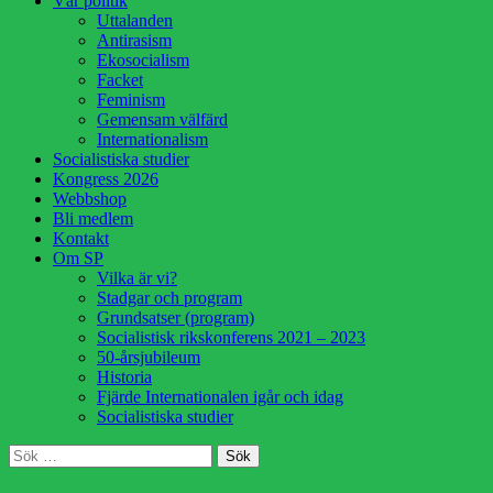
Vår politik
innehåll
Uttalanden
Antirasism
Ekosocialism
Facket
Feminism
Gemensam välfärd
Internationalism
Socialistiska studier
Kongress 2026
Webbshop
Bli medlem
Kontakt
Om SP
Vilka är vi?
Stadgar och program
Grundsatser (program)
Socialistisk rikskonferens 2021 – 2023
50-årsjubileum
Historia
Fjärde Internationalen igår och idag
Socialistiska studier
Sök
Sök
efter: