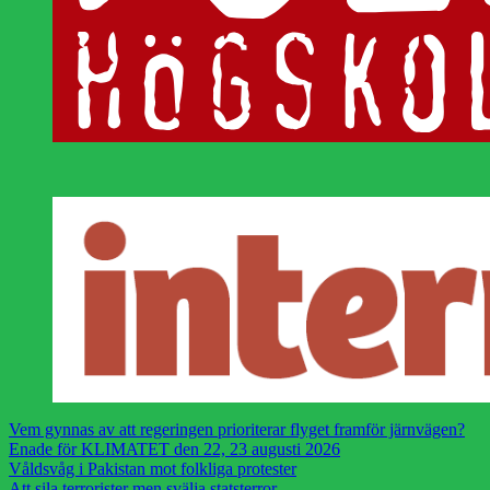
Vem gynnas av att regeringen prioriterar flyget framför järnvägen?
Enade för KLIMATET den 22, 23 augusti 2026
Våldsvåg i Pakistan mot folkliga protester
Att sila terrorister men svälja statsterror