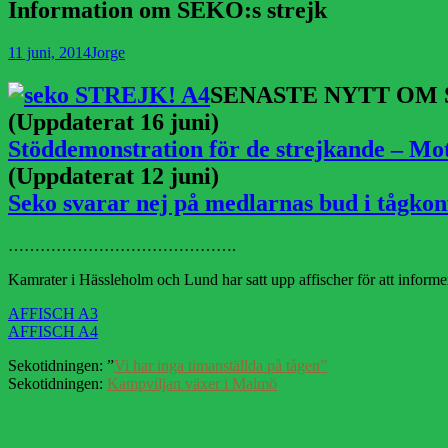
Information om SEKO:s strejk
Publicerad
Författare
11 juni, 2014
Jorge
den
SENASTE NYTT OM
(Uppdaterat 16 juni)
Stöddemonstration för de strejkande – Mot
(Uppdaterat 12 juni)
Seko svarar nej på medlarnas bud i tågkon
…………………………………….
Kamrater i Hässleholm och Lund har satt upp affischer för att informe
AFFISCH A3
AFFISCH A4
Sekotidningen: ”
Vi har inga timanställda på tågen”
Sekotidningen:
Kampviljan växer i Malmö