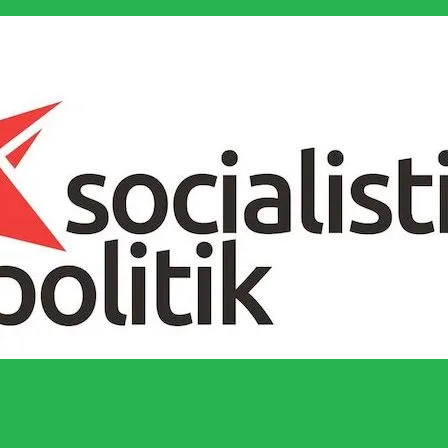
socialistiska Fjärde Internationalen och en viktig tillgång i kampen för 