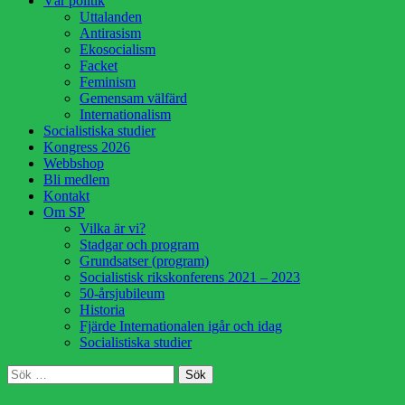
Vår politik
innehåll
Uttalanden
Antirasism
Ekosocialism
Facket
Feminism
Gemensam välfärd
Internationalism
Socialistiska studier
Kongress 2026
Webbshop
Bli medlem
Kontakt
Om SP
Vilka är vi?
Stadgar och program
Grundsatser (program)
Socialistisk rikskonferens 2021 – 2023
50-årsjubileum
Historia
Fjärde Internationalen igår och idag
Socialistiska studier
Sök
Sök
efter: