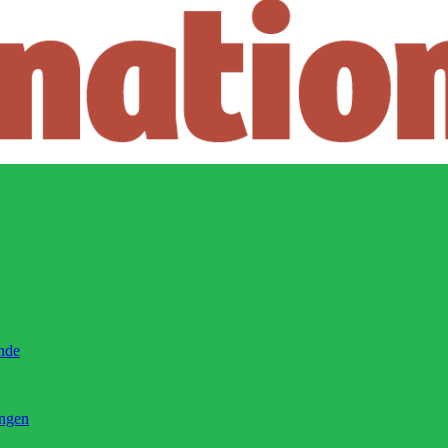
ände
ingen