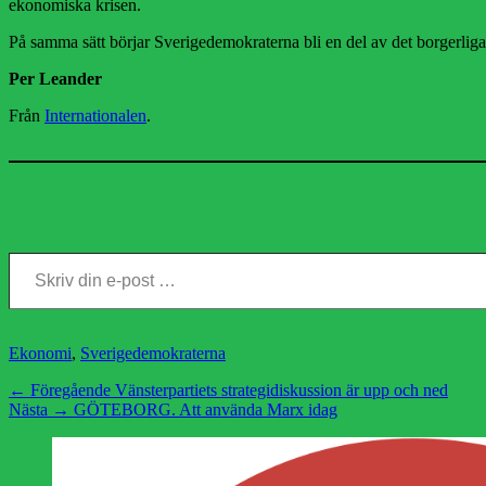
ekonomiska krisen.
På samma sätt börjar Sverigedemokraterna bli en del av det borgerliga
Per Leander
Från
Internationalen
.
Skriv din e-post …
Kategorier
Ekonomi
,
Sverigedemokraterna
Inläggsnavigering
Föregående
← Föregående
Vänsterpartiets strategidiskussion är upp och ned
Nästa
inlägg:
Nästa →
GÖTEBORG. Att använda Marx idag
inlägg: