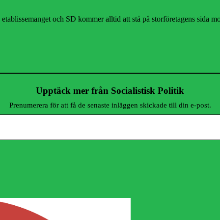
 etablissemanget och SD kommer alltid att stå på storföretagens sida mo
Upptäck mer från Socialistisk Politik
Prenumerera för att få de senaste inläggen skickade till din e-post.