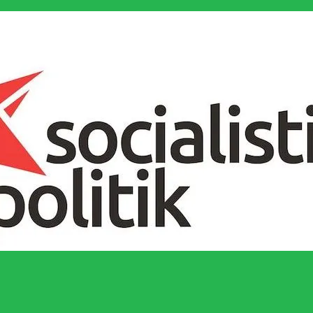
socialistiska Fjärde Internationalen och en viktig tillgång i kampen för 