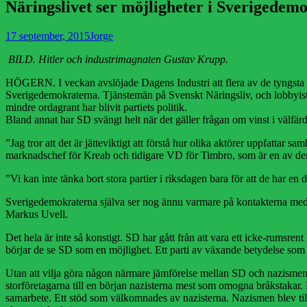
Näringslivet ser möjligheter i Sverigedem
Publicerad
Författare
17 september, 2015
Jorge
den
BILD. Hitler och industrimagnaten Gustav Krupp.
HÖGERN. I veckan avslöjade Dagens Industri att flera av de tyngsta 
Sverigedemokraterna. Tjänstemän på Svenskt Näringsliv, och lobbyiste
mindre ordagrant har blivit partiets politik.
Bland annat har SD svängt helt när det gäller frågan om vinst i välfär
”Jag tror att det är jätteviktigt att förstå hur olika aktörer uppfattar 
marknadschef för Kreab och tidigare VD för Timbro, som är en av de
”Vi kan inte tänka bort stora partier i riksdagen bara för att de har en 
Sverigedemokraterna själva ser nog ännu varmare på kontakterna med
Markus Uvell.
Det hela är inte så konstigt. SD har gått från att vara ett icke-rumsrent 
börjar de se SD som en möjlighet. Ett parti av växande betydelse som d
Utan att vilja göra någon närmare jämförelse mellan SD och nazismen,
storföretagarna till en början nazisterna mest som omogna bråkstakar.
samarbete. Ett stöd som välkomnades av nazisterna. Nazismen blev til