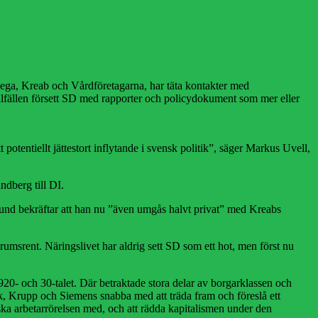
ega, Kreab och Vårdföretagarna, har täta kontakter med
illfällen försett SD med rapporter och policydokument som mer eller
 potentiellt jättestort inflytande i svensk politik”, säger Markus Uvell,
ndberg till DI.
nd bekräftar att han nu ”även umgås halvt privat” med Kreabs
ed rumsrent. Näringslivet har aldrig sett SD som ett hot, men först nu
0- och 30-talet. Där betraktade stora delar av borgarklassen och
ck, Krupp och Siemens snabba med att träda fram och föreslå ett
ka arbetarrörelsen med, och att rädda kapitalismen under den