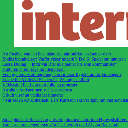
Att försöka vara en ljus människa när mörkret svämmar över
Bodils betraktelser: Varför växer högern?( Del 6) Spelet om rättvisan
Lasse Diding: ” Inför val låter alla partier lite som kommunister”
Kulturen är en fråga om demokrati
Vem gynnas av att regeringen prioriterar flyget framför järnvägen?
Enade för KLIMATET den 22, 23 augusti 2026
Våldsvåg i Pakistan mot folkliga protester
Att sila terrorister men svälja statsterror
Urkult visar att vänlighet fungerar
40 år sedan Aitik-strejken: Lars Karlsson skriver själv om vad som h
Strategidebatt: Bostadsorganisering inom och bortom Hyresgästfören
Vad är naturen egentligen värd? – Intervju med Alyssa Battistoni