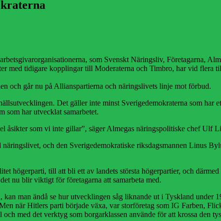
okraterna
arbetsgivarorganisationerna, som Svenskt Näringsliv, Företagarna, Alm
r med tidigare kopplingar till Moderaterna och Timbro, har vid flera t
den och går nu på Allianspartierna och näringslivets linje mot förbud.
samhällsutvecklingen. Det gäller inte minst Sverigedemokraterna som har ett
m som har utvecklat samarbetet.
del åsikter som vi inte gillar”, säger Almegas näringspolitiske chef Ulf Li
 näringslivet, och den Sverigedemokratiske riksdagsmannen Linus Bylu
litet högerparti, till att bli ett av landets största högerpartier, och därm
et nu blir viktigt för företagarna att samarbeta med.
 kan man ändå se hur utvecklingen såg liknande ut i Tyskland under 192
 Men när Hitlers parti började växa, var storföretag som IG Farben, Fli
l och med det verktyg som borgarklassen använde för att krossa den tys