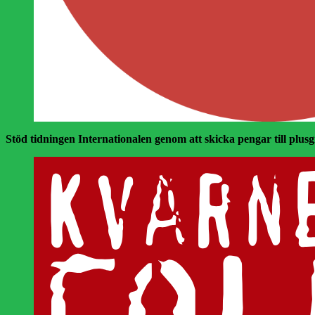
Stöd tidningen Internationalen genom att skicka pengar till plusgir