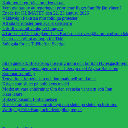
Kulturen är en fråga om demokrati
Vem gynnas av att regeringen prioriterar flyget framför järnvägen?
Enade för KLIMATET den 22, 23 augusti 2026
Våldsvåg i Pakistan mot folkliga protester
Att sila terrorister men svälja statsterror
Urkult visar att vänlighet fungerar
40 år sedan Aitik-strejken: Lars Karlsson skriver själv om vad som h
Ceuta – en glimt av hopp för Tidö
Stödgala för ett Tidöbefriat Sverige
Strategidebatt: Bostadsorganisering inom och bortom Hyresgästfören
Vad är naturen egentligen värd? – Intervju med Alyssa Battistoni
Sommarinsamling
Tema: Iran, imperialism och internationell solidaritet
Kriget som slutet på politikens medel
Modet att vara enhörning: Om den svenska vänstern och Iran
Kära läsare
Boksymposium: Förbannelsen
Röster från rörelser – om strategi och slutet på slutet på historien
Wolfgang Fritz Haug och ideologibegreppet