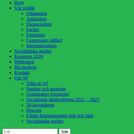
Hoppa
Hem
till
Vår politik
innehåll
Uttalanden
Antirasism
Ekosocialism
Facket
Feminism
Gemensam välfärd
Internationalism
Socialistiska studier
Kongress 2026
Webbshop
Bli medlem
Kontakt
Om SP
Vilka är vi?
Stadgar och program
Grundsatser (program)
Socialistisk rikskonferens 2021 – 2023
50-årsjubileum
Historia
Fjärde Internationalen igår och idag
Socialistiska studier
Sök
Sök