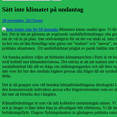
efter:
Sätt inte klimatet på undantag
Publicerad
Författare
28 november, 2015
Jorge
den
Mönstren känns snabbt igen. Vi får fö
hot. Det är lätt att glömma att avgörande samhällsförändringar ofta gen
när de väl är på plats. Inte nödvändigtvis för att det var tänkt så, men
tycker om att låta förnuftiga talar gärna om ”realism” och ”ansvar”, m
politiska situationen. Ett samhällsklimat präglat av panik bäddar inte
Att franska polisen väljer att förhindra klimatmarschen i Paris är ett l
reell hotbild mot klimataktivisterna. Det otäcka är att när makten inte
samhällsdebatt blir allt en fråga om ställningstaganden och allt färre 
inte vore för hur den mediala logiken pressar alla frågor till sin symb
döda.
Det är då grupper som vill betrakta klimatförändringarna ideologiskt får
den konsumerande individens ansvar eller högerextremister som ser all
det inte att förneka den i längden.
Klimatförändringar är som vår tids kollektivt undanträngda minne. Vi vi
och ju längre vi låter tiden löpa ju allvarligare blir effekterna. Vi få
befolkningsflykt. Dagens flyktingsituation är gårdagens politiska oa