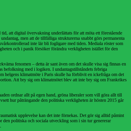
d tid, att digital övervakning underlättats för att möta ett förestående
a undantag, men att de tillfälliga strukturerna snabbt görs permanenta
 svårkontrollerad inte lär bli fogligare med tiden. Mediala röster som
heten och i panik försöker förändra verkligheten istället för den
 obekväma fenomen – detta är sant även om det skulle visa sig finnas en
as befolkning med i logiken. I undantagstillståndets febriga
om helgens klimatmöte i Paris skulle ha förblivit en ickefråga om det
portion. Att bry sig om klimatmötet blev att inte bry sig om Frankrikes
den ordnar allt på egen hand, gröna liberaler som vill göra allt till
vsett hur påträngande den politiska verkligheten är hösten 2015 går
raumatisk upplevelse kan det inte förnekas. Det gör sig alltid påmint
ör den politiska och sociala utveckling som i sin tur genererar
.