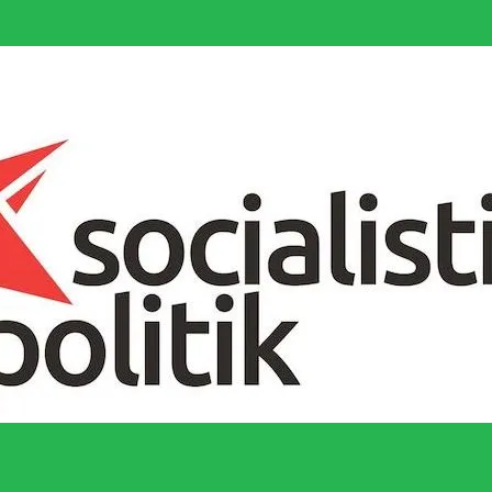
socialistiska Fjärde Internationalen och en viktig tillgång i kampen för 