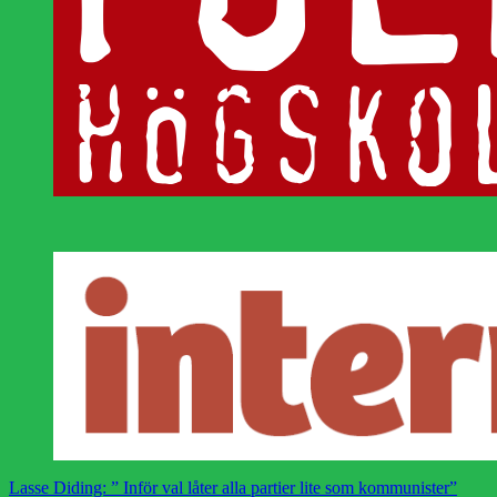
Lasse Diding: ” Inför val låter alla partier lite som kommunister”