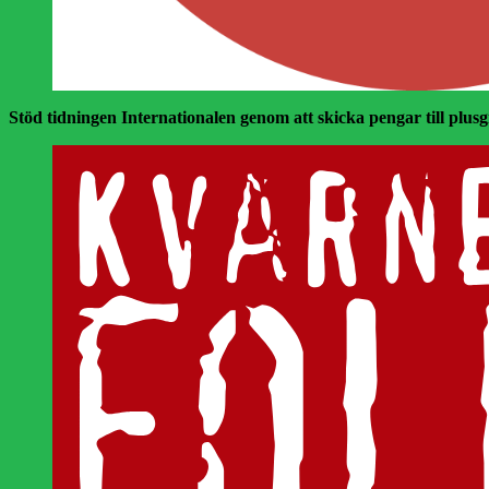
Stöd tidningen Internationalen genom att skicka pengar till plusgir