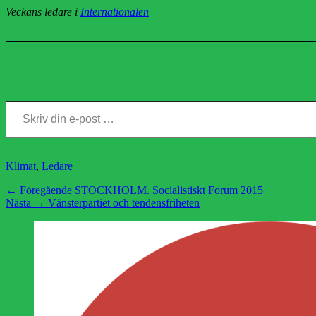
Veckans ledare i
Internationalen
Skriv din e-post …
Kategorier
Klimat
,
Ledare
Inläggsnavigering
Föregående
← Föregående
STOCKHOLM. Socialistiskt Forum 2015
Nästa
inlägg:
Nästa →
Vänsterpartiet och tendensfriheten
inlägg: