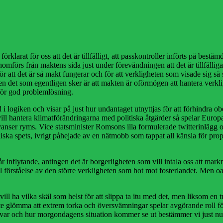
rklarat för oss att det är tillfälligt, att passkontroller införts på bestäm
omförs från maktens sida just under förevändningen att det är tillfällig
 för att det är så makt fungerar och för att verkligheten som visade sig så
en det som egentligen sker är att makten är oförmögen att hantera verklig
 för god problemlösning.
ed i logiken och visar på just hur undantaget utnyttjas för att förhindra
 vill hantera klimatförändringarna med politiska åtgärder så spelar Europ
nyanser ryms. Vice statsminister Romsons illa formulerade twitterinlägg 
oliska spets, ivrigt påhejade av en nätmobb som tappat all känsla för pro
 inflytande, antingen det är borgerligheten som vill intala oss att markna
 förståelse av den större verkligheten som hot mot fosterlandet. Men oa
ll ha vilka skäl som helst för att slippa ta itu med det, men liksom en t
r inte glömma att extrem torka och översvämningar spelar avgörande roll f
nsvar och hur morgondagens situation kommer se ut bestämmer vi just nu