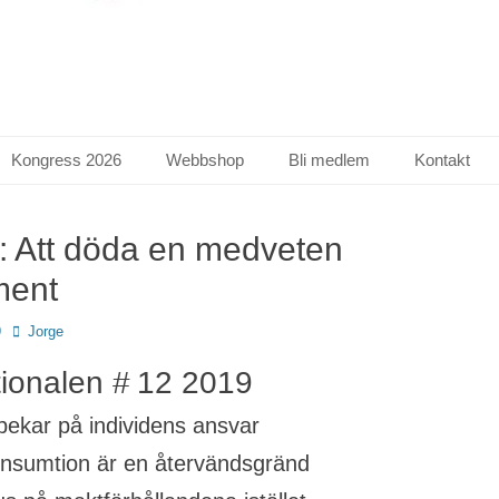
Kongress 2026
Webbshop
Bli medlem
Kontakt
: Att döda en med­veten
ment
Författare
9
Jorge
tionalen # 12 2019
ekar på individens ansvar
nsumtion är en återvändsgränd