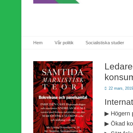
Primär meny
Hoppa
Hem
Vår politik
Socialistiska studier
till
innehåll
Ledare
konsu
Publicerad
22 mars, 201
den
Interna
▶ Högern p
▶ Ökad ko