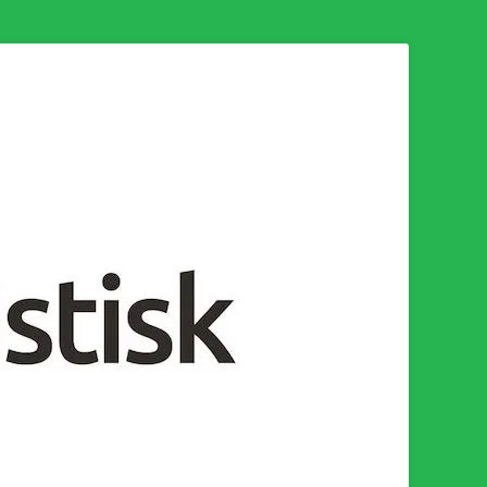
n för en socialistisk framtid!