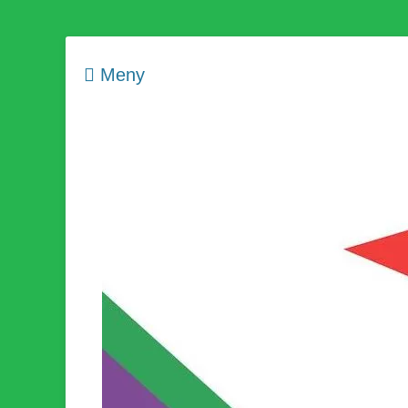
Meny
Som medlem i Socialistisk Politik är du medlem i den värld
Socialistisk Politi