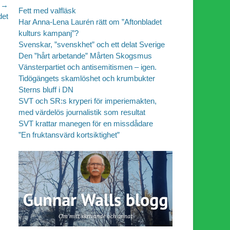
 →
Fett med valfläsk
det
Har Anna-Lena Laurén rätt om ”Aftonbladet
kulturs kampanj”?
Svenskar, ”svenskhet” och ett delat Sverige
Den ”hårt arbetande” Mårten Skogsmus
Vänsterpartiet och antisemitismen – igen.
Tidögängets skamlöshet och krumbukter
Sterns bluff i DN
SVT och SR:s kryperi för imperiemakten,
med värdelös journalistik som resultat
SVT krattar manegen för en missdådare
”En fruktansvärd kortsiktighet”