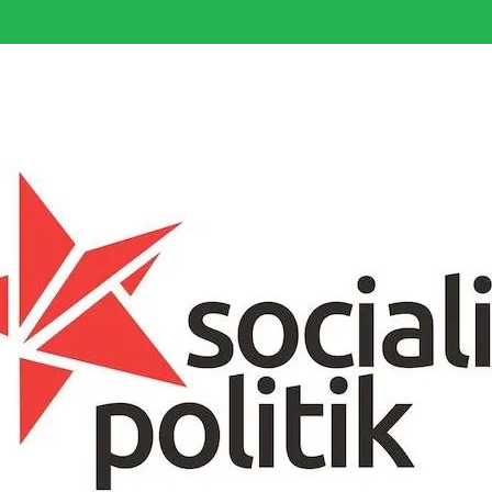
somfattande socialistiska Fjärde Internationalen och en viktig tillgång i kampe
k