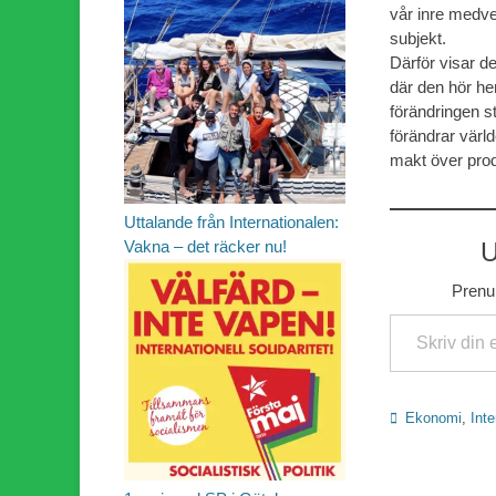
vår inre medve
subjekt.
Därför visar d
där den hör hem
förändringen st
förändrar värld
makt över pro
Uttalande från Internationalen:
U
Vakna – det räcker nu!
Prenum
Skriv din e-post …
Kategorier
Ekonomi
,
Inte