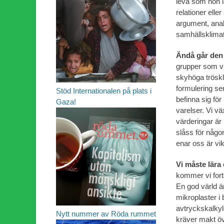
leva som hon lä
relationer elle
argument, anal
samhällsklimat
Ändå går den
grupper som vil
skyhöga tröskl
formulering ser
Stöd Internationalen på plats i
befinna sig för
Gaza!
varelser. Vi v
värderingar är
slåss för någo
enar oss är vik
Vi måste lära
kommer vi forts
En god värld är
mikroplaster i b
avtryckskalkyl
Nytt nummer av Röda rummet
kräver makt öv