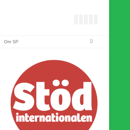
Facebook
E-
Webbflöde
Instagram
Webbplats
post
Sök
Om SP