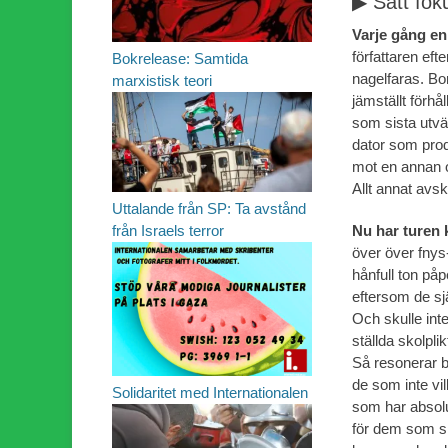
▶ Sätt fok
Varje gång en
författaren eft
Bokrelease: Samtida
nagelfaras. Bor
marxistisk teori
jämställt förhå
som sista utväg
dator som produ
mot en annan o
Allt annat avs
Uttalande från SP: Ta avstånd
Nu har turen
från Israels terror
över över fny
hånfull ton påp
eftersom de sj
Och skulle inte
ställda skolplik
Så resonerar b
de som inte vil
Solidaritet med Internationalen
som har absolu
för dem som si