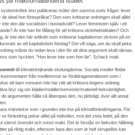
us på maktförhållandena istället
systemkritisk text publiceras möter den samma sorts frågor: lever
er de ideal hon förespråkar? Den som kritiserar ordningen skall alltid
 inte den där socialisten i bostadsrätt? Lever feministen själv i ett
llande? Är inte han för fåfäng för att kritisera skönhetsidealen? Och
, är inte den här artikeln som kritiserar kapitalismen skriven på en
cerats av ett kapitalistiskt företag? Det vill säga, om du skall peka
rdning måste du redan leva i den för att dina argument skall räknas.
krivs som hyckleri. ”Hon lever inte som hon lär”. Schack matt.
 kommit
till klimatstrejkande skolungdomar. Sociala medier flödar
s-kommentarer från medlemmar av föräldragenerationen som i
ekar att barn minsann inte har rätt att kritisera tingens ordning
älva bryr sig om kläder/mobiler/semester/materiell bekvämlighet.
 de argumenten hålla så åberopas den, nu plötsligt, över allt annat
ten.
ara människor som i grunden inte tror på klimatförändringarna. För
l se förändring pekar alltid på individen, mot det sista ledet, på den
t sämst översikt och minst makt. Det är förstås en bekväm hållning
tter på riktig makt, eftersom bara den som är helt skrupellös kan