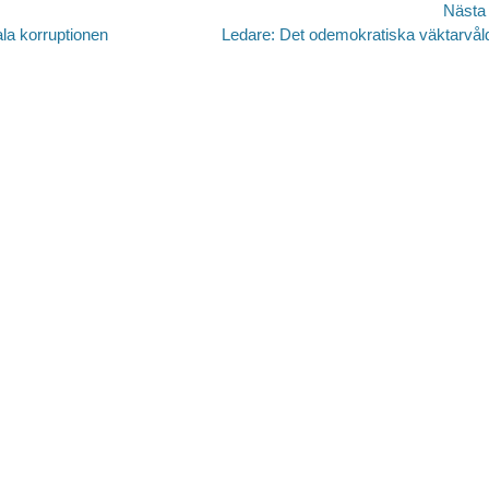
avigering
Nästa
Nästa
ala korruptionen
Ledare: Det odemokratiska väktarvål
inlägg: