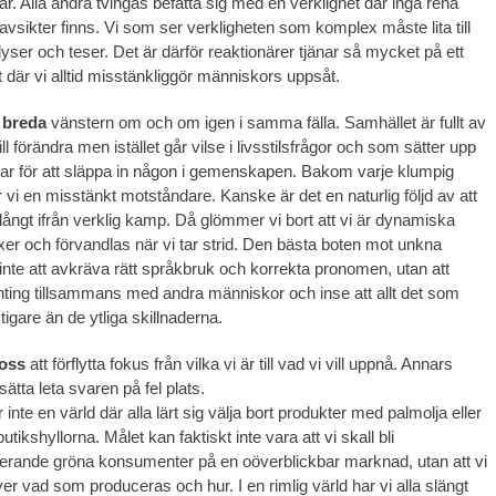
r. Alla andra tvingas befatta sig med en verklighet där inga rena
r avsikter finns. Vi som ser verkligheten som komplex måste lita till
yser och teser. Det är därför reaktionärer tjänar så mycket på ett
 där vi alltid misstänkliggör människors uppsåt.
 breda
vänstern om och om igen i samma fälla. Samhället är fullt av
l förändra men istället går vilse i livsstilsfrågor och som sätter upp
ar för att släppa in någon i gemenskapen. Bakom varje klumpig
 vi en misstänkt motståndare. Kanske är det en naturlig följd av att
 långt ifrån verklig kamp. Då glömmer vi bort att vi är dynamiska
äxer och förvandlas när vi tar strid. Den bästa boten mot unkna
 inte att avkräva rätt språkbruk och korrekta pronomen, utan att
nting tillsammans med andra människor och inse att allt det som
tigare än de ytliga skillnaderna.
 oss
att förflytta fokus från vilka vi är till vad vi vill uppnå. Annars
ätta leta svaren på fel plats.
 inte en värld där alla lärt sig välja bort produkter med palmolja eller
utikshyllorna. Målet kan faktiskt inte vara att vi skall bli
erande gröna konsumenter på en oöverblickbar marknad, utan att vi
er vad som produceras och hur. I en rimlig värld har vi alla slängt