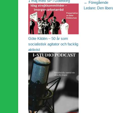
1 maj med SP i Göteborg
Inläggsn
← Föregående
Föregående
Ledare: Den liber
inlägg:
Göte Kildén – 50 år som
socialistisk agitator och facklig
aktivist