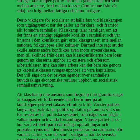
sitt eget konfliktperspektiv: nationell gemenskap och strid
mellan arbetare, fred mellan klasser (åtminstone från vår
sida) och krig mellan fattiga och ännu fattigare.
Desto viktigare för socialister att hålla fast vid klasskampen
som utgångspunkt när det gäller att förklara, och framför
allt förändra samhället. Klasskamp talar nämligen om att
det finns en ständigt pågående konflikt i samhället och var
linjerna i den konflikten går; efter klassgränser, inte mellan
nationer, folkgrupper eller kulturer. Därmed inte sagt att det
skulle saknas andra konflikter även inom arbetarklassen,
men till skillnad från dessa kan klasskonflikterna bara lösas
genom att klasserna upphör att existera och eftersom
arbetarklassen inte kan sluta arbeta kan det bara ske genom
att kapitalistklassen tvingas upphöra att vara kapitalister.
Det vill säga om det privata ägandet över samhällets
huvudsakliga ekonomiska resurser upphör, en socialistisk
samhällsomvälvning.
Att klasskamp inte används som begrepp i programförslaget
är knappast ett förbiseende utan beror mer på att
konfliktperspektivet saknas, ett uttryck för Vänsterpartiets
långvariga praktik där politik uppfattas på samma sätt som
för resten av det politiska systemet, som något som pågår i
valkampanjer och valda församlingar. Vänsterpartiet är och
bör vara ett brett parti där många uppfattningar och
praktiker ryms men den minsta gemensamma nämnaren bör
vara att partiet, som det stod i stadgarna när det svenska
socialdemokratiska partiet grundades, ”bygger på