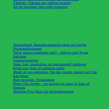
Våldsvåg i Pakistan mot folkliga protester
Att sila terrorister men svälja statsterror
Strategidebatt: Bostadsorganisering inom och bortom
Hyresgästföreningen
Vad är naturen egentligen värd? – Intervju med Alyssa
Battistoni
Sommarinsamling
Tema: Iran, imperialism och internationell solidaritet
Kriget som slutet på politikens medel
Modet att vara enhörning: Om den svenska vänstern och Iran
Kära läsare
Boksymposium: Förbannelsen
Röster från rörelser – om strategi och slutet på slutet på
historien
Wolfgang Fritz Haug och ideologibegreppet