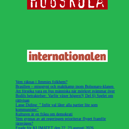
Vem räknas i Jimmies folkhem?
Brasilien – misogyni och maktkamp inom Bolsonaro-klanen
Att försöka vara en ljus människa när mörkret svämmar över
Bodils betraktelser: Varför växer högern?( Del 6) Spelet om
rättvisan
Lasse Diding: ” Inför val låter alla partier lite som
kommunister”
Kulturen är en fråga om demokrati
Vem gynnas av att regeringen prioriterar flyget framför
järnvägen?
Enade för KLIMATET den 22, 23 augusti 2026