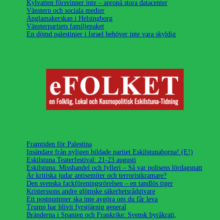
Kylvatten försvinner inte – apropå stora datacenter
Vänstern och sociala medier
Änglamakerskan i Helsingborg
Vänsterpartiets familjepaket
En dömd palestinier i Israel behöver inte vara skyldig
Framtiden för Palestina
Insändare från nyligen bildade partiet Eskilstunaborna! (E!)
Eskilstuna Teaterfestival: 21-23 augusti
Eskilstuna: Misshandel och fylleri – Så var polisens lördagsnatt
Är kritiska judar antisemiter och terroristkramare?
Den svenska fackföreningsrörelsen – en tandlös tiger
Kristerssons andre glömske säkerhetsrådgivare
Ett postnummer ska inte avgöra om du får leva
Trump har blivit fyrstjärnig general
Bränderna i Spanien och Frankrike: Svensk byråkrati,