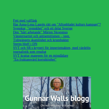
Fett med valfläsk
Har Anna-Lena Laurén rätt om ”Aftonbladet kulturs kampanj”?
Svenskar, ”svenskhet” och ett delat Sverige
Den ”hårt arbetande” Mårten Skogsmus
Vänsterpartiet och antisemitismen – igen.
Tidögängets skamlöshet och krumbukter
Sterns bluff i DN
SVT och SR:s kryperi för imperiemakten, med värdelös
journalistik som resultat
SVT krattar manegen för en missdådare
”En fruktansvärd kortsiktighet”