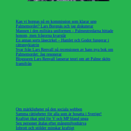
Kan vi hoppas på en kommission som klarar upp
Palmemordet? Lars Borgnäs och jag diskuterar
Mannen i den militära uniformen – Palmeutredarna hittade
honom, men frågorna kvarstår
En annan sorts läsecirkel – Hamlet och Godot fungerar i
rättspsykiatrin
Svar från Lars Renvall på recensionen av hans nya bok om
Palmemordet: Jag resonerar
Bloggaren Lars Renvall lanserar teori om att Palme sköts
framifrån
Om märkligheter på den sociala webben
Samma rättigheter för alla som är bosatta i Sverige!
Kraftigt ökat stöd för V och MP bland unga
Sex personer åtalas efter mångmiljonhärva
Inbrott och stölder minskar kraftigt