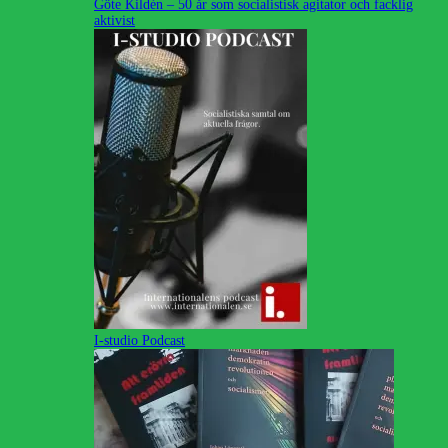
Göte Kildén – 50 år som socialistisk agitator och facklig
aktivist
I-studio Podcast