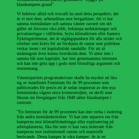
klasskampens grund”.
Vi behöver alltid och överallt ha med detta perspektiv, det
är vi mot dem, arbetarklass mot borgarklass. Att vi har
samma motståndare och samma vänner oavsett om det
gäller att försvara våra jobb, bekämpa nedskärningar och
privatiseringar i välfärden, bryta klimatkrisen eller hantera
flyktingströmmar, det är utgångspunkten för alla strider och
rörelser som krävs för att förskjuta de ramar som politiken
verkar inom i ett kapitalistiskt samhälle. För att så
småningom även kunna överskrida dem. Vi sitter inte i
samma båt som kapitalet, har inte gemensamma intressen
och kan inte göra upp i godo med förnuftiga argument och
resonemang.
Vänsterpartiets programskrivare skulle ha mycket att lära
sig av manifestet Feminism för de 99 procenten som
publicerades för precis ett år sedan inspirerat av den nya
feministiska vågens stora kvinnostrejker, en skrift som
liksom sin föregångare från 1848 sätter klasskampen i
centrum:
”En feminism för de 99 procenten kan inte verka i isolering
från andra motståndsrörelser. Vi kan inte separera oss från
kamperna mot klimatförändringar eller exploatering på
arbetsplatserna, lika lite som vi kan vara isolerade från
kamperna mot institutionell rasism och materiellt
berövande. Dessa kamper är våra kamper: de är en