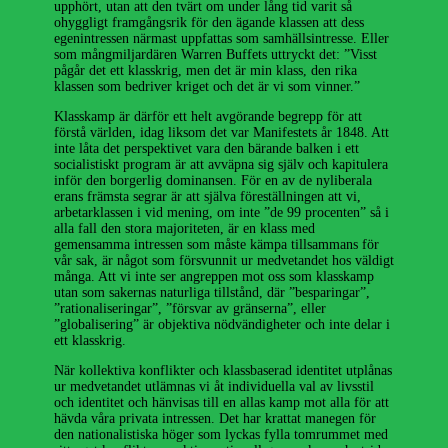
upphört, utan att den tvärt om under lång tid varit så
ohyggligt framgångsrik för den ägande klassen att dess
egenintressen närmast uppfattas som samhällsintresse. Eller
som mångmiljardären Warren Buffets uttryckt det: ”Visst
pågår det ett klasskrig, men det är min klass, den rika
klassen som bedriver kriget och det är vi som vinner.”
Klasskamp är därför ett helt avgörande begrepp för att
förstå världen, idag liksom det var Manifestets år 1848. Att
inte låta det perspektivet vara den bärande balken i ett
socialistiskt program är att avväpna sig själv och kapitulera
inför den borgerlig dominansen. För en av de nyliberala
erans främsta segrar är att själva föreställningen att vi,
arbetarklassen i vid mening, om inte ”de 99 procenten” så i
alla fall den stora majoriteten, är en klass med
gemensamma intressen som måste kämpa tillsammans för
vår sak, är något som försvunnit ur medvetandet hos väldigt
många. Att vi inte ser angreppen mot oss som klasskamp
utan som sakernas naturliga tillstånd, där ”besparingar”,
”rationaliseringar”, ”försvar av gränserna”, eller
”globalisering” är objektiva nödvändigheter och inte delar i
ett klasskrig.
När kollektiva konflikter och klassbaserad identitet utplånas
ur medvetandet utlämnas vi åt individuella val av livsstil
och identitet och hänvisas till en allas kamp mot alla för att
hävda våra privata intressen. Det har krattat manegen för
den nationalistiska höger som lyckas fylla tomrummet med