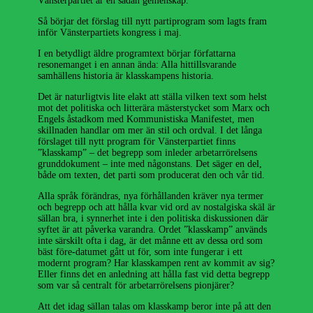
Vänsterpartiet är en sådan gemenskap.
Så börjar det förslag till nytt partiprogram som lagts fram
inför Vänsterpartiets kongress i maj.
I en betydligt äldre programtext börjar författarna
resonemanget i en annan ända: Alla hittillsvarande
samhällens historia är klasskampens historia.
Det är naturligtvis lite elakt att ställa vilken text som helst
mot det politiska och litterära mästerstycket som Marx och
Engels åstadkom med Kommunistiska Manifestet, men
skillnaden handlar om mer än stil och ordval. I det långa
förslaget till nytt program för Vänsterpartiet finns
”klasskamp” – det begrepp som inleder arbetarrörelsens
grunddokument – inte med någonstans. Det säger en del,
både om texten, det parti som producerat den och vår tid.
Alla språk förändras, nya förhållanden kräver nya termer
och begrepp och att hålla kvar vid ord av nostalgiska skäl är
sällan bra, i synnerhet inte i den politiska diskussionen där
syftet är att påverka varandra. Ordet ”klasskamp” används
inte särskilt ofta i dag, är det månne ett av dessa ord som
bäst före-datumet gått ut för, som inte fungerar i ett
modernt program? Har klasskampen rent av kommit av sig?
Eller finns det en anledning att hålla fast vid detta begrepp
som var så centralt för arbetarrörelsens pionjärer?
Att det idag sällan talas om klasskamp beror inte på att den