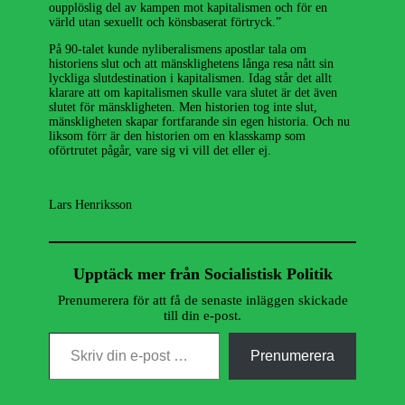
oupplöslig del av kampen mot kapitalismen och för en
värld utan sexuellt och könsbaserat förtryck.”
På 90-talet kunde nyliberalismens apostlar tala om
historiens slut och att mänsklighetens långa resa nått sin
lyckliga slutdestination i kapitalismen. Idag står det allt
klarare att om kapitalismen skulle vara slutet är det även
slutet för mänskligheten. Men historien tog inte slut,
mänskligheten skapar fortfarande sin egen historia. Och nu
liksom förr är den historien om en klasskamp som
oförtrutet pågår, vare sig vi vill det eller ej.
Lars Henriksson
Upptäck mer från Socialistisk Politik
Prenumerera för att få de senaste inläggen skickade
till din e-post.
Skriv din e-post …
Prenumerera