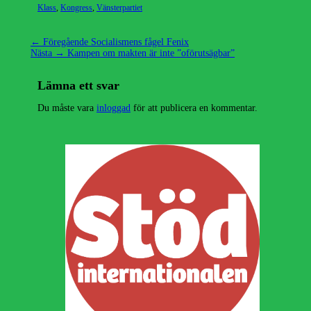
Kategorier
Klass
,
Kongress
,
Vänsterpartiet
Inläggsnavigering
Föregående
← Föregående
Socialismens fågel Fenix
Nästa
inlägg:
Nästa →
Kampen om makten är inte ”oförutsägbar”
inlägg:
Lämna ett svar
Du måste vara
inloggad
för att publicera en kommentar.