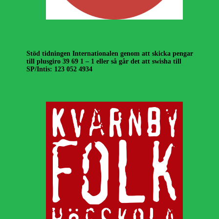
Stöd tidningen Internationalen genom att skicka pengar
till plusgiro 39 69 1 – 1 eller så går det att swisha till
SP/Intis: 123 052 4934