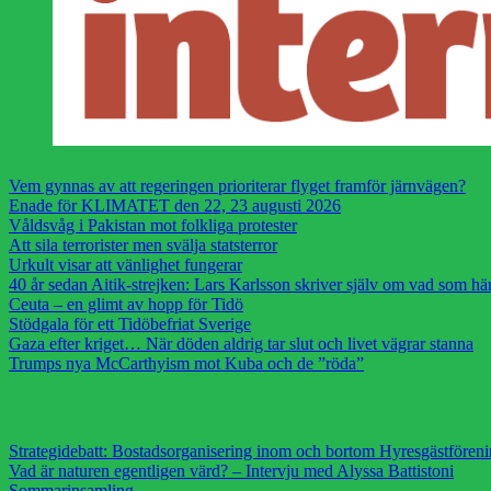
Vem gynnas av att regeringen prioriterar flyget framför järnvägen?
Enade för KLIMATET den 22, 23 augusti 2026
Våldsvåg i Pakistan mot folkliga protester
Att sila terrorister men svälja statsterror
Urkult visar att vänlighet fungerar
40 år sedan Aitik-strejken: Lars Karlsson skriver själv om vad som h
Ceuta – en glimt av hopp för Tidö
Stödgala för ett Tidöbefriat Sverige
Gaza efter kriget… När döden aldrig tar slut och livet vägrar stanna
Trumps nya McCarthyism mot Kuba och de ”röda”
Strategidebatt: Bostadsorganisering inom och bortom Hyresgästfören
Vad är naturen egentligen värd? – Intervju med Alyssa Battistoni
Sommarinsamling