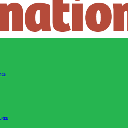
ände
ingen