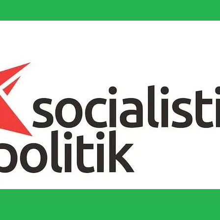
socialistiska Fjärde Internationalen och en viktig tillgång i kampen för 