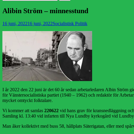
efter:
Alibin Ström – minnesstund
Publicerad
Författare
16 juni, 2022
16 juni, 2022
Socialistisk Politik
den
I år 2022 den 22 juni är det 60 år sedan arbetarledaren Albin Ström g
för Vänstersocialistiska partiet (1940 – 1962) och redaktör för Arb
mycket omtyckt folktalare.
Vi kommer att samlas
220622
vid hans grav för kransnedläggning oc
Samling kl. 13:40 vid infarten till Nya Lundby kyrkogård vid Lundby
Man åker kollektivt med buss 58, hållplats Säterigatan, eller med spår