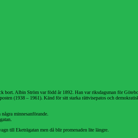
ick bort. Albin Ström var född år 1892. Han var riksdagsman för Götebor
etarposten (1938 – 1961). Känd för sitt starka rättvisepatos och demo
h några minnesanförande.
gatan.
vagn till Eketrägatan men då blir promenaden lite längre.