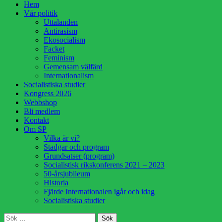
Hoppa
Hem
till
Vår politik
innehåll
Uttalanden
Antirasism
Ekosocialism
Facket
Feminism
Gemensam välfärd
Internationalism
Socialistiska studier
Kongress 2026
Webbshop
Bli medlem
Kontakt
Om SP
Vilka är vi?
Stadgar och program
Grundsatser (program)
Socialistisk rikskonferens 2021 – 2023
50-årsjubileum
Historia
Fjärde Internationalen igår och idag
Socialistiska studier
Sök
Sök