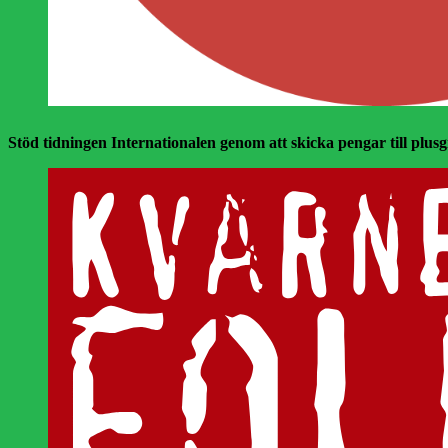
Stöd tidningen Internationalen genom att skicka pengar till plusgir