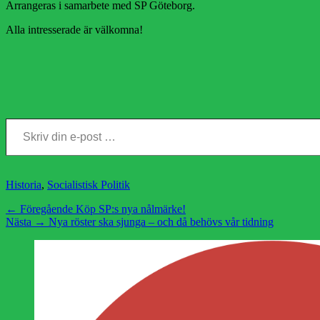
Arrangeras i samarbete med SP Göteborg.
Alla intresserade är välkomna!
Skriv din e-post …
Kategorier
Historia
,
Socialistisk Politik
Inläggsnavigering
Föregående
← Föregående
Köp SP:s nya nålmärke!
Nästa
inlägg:
Nästa →
Nya röster ska sjunga – och då behövs vår tidning
inlägg: