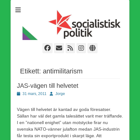
Som medlem i Socialistisk Politik är du medlem i den
Socialistisk Politik
världsomfattande socialistiska Fjärde Internationalen och en viktig
tillgång i kampen för en socialistisk framtid!
Facebook
E-
Webbflöde
Instagram
Webbplats
post
Etikett:
antimilitarism
JAS-vägen till helvetet
Publicerad
Författare
31 mars, 2011
Jorge
den
Vägen till helvetet är kantad av goda föresatser.
Sällan har väl det gamla talesättet varit mer träffande.
I en ”nationell enighet” utan motstycke firar nu
svenska NATO-vänner julafton medan JAS-industrin
får testa sin exportprodukt i skarpt läge. Att