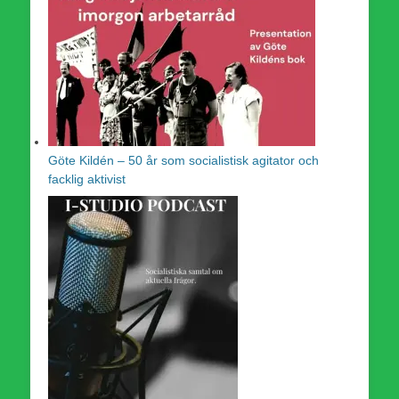
Göte Kildén – 50 år som socialistisk agitator och
facklig aktivist