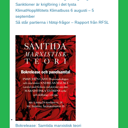
Sanktioner är krigföring i det tysta
KlimatHoppMötets Klimatbuss 6 augusti – 5
september
Så står partierna i hbtqi-frågor – Rapport från RFSL
Bokrelease: Samtida marxistisk teori