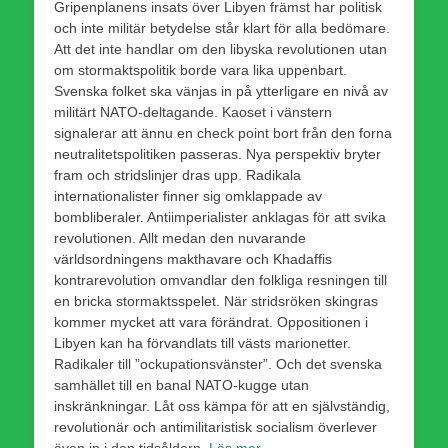
Gripenplanens insats över Libyen främst har politisk
och inte militär betydelse står klart för alla bedömare.
Att det inte handlar om den libyska revolutionen utan
om stormaktspolitik borde vara lika uppenbart.
Svenska folket ska vänjas in på ytterligare en nivå av
militärt NATO-deltagande. Kaoset i vänstern
signalerar att ännu en check point bort från den forna
neutralitetspolitiken passeras. Nya perspektiv bryter
fram och stridslinjer dras upp. Radikala
internationalister finner sig omklappade av
bombliberaler. Antiimperialister anklagas för att svika
revolutionen. Allt medan den nuvarande
världsordningens makthavare och Khadaffis
kontrarevolution omvandlar den folkliga resningen till
en bricka stormaktsspelet. När stridsröken skingras
kommer mycket att vara förändrat. Oppositionen i
Libyen kan ha förvandlats till västs marionetter.
Radikaler till ”ockupationsvänster”. Och det svenska
samhället till en banal NATO-kugge utan
inskränkningar. Låt oss kämpa för att en självständig,
revolutionär och antimilitaristisk socialism överlever
även in i den tidsåldern.
Läs mer …