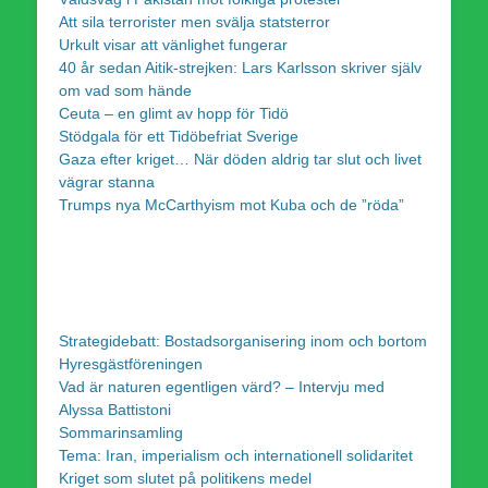
Att sila terrorister men svälja statsterror
Urkult visar att vänlighet fungerar
40 år sedan Aitik-strejken: Lars Karlsson skriver själv
om vad som hände
Ceuta – en glimt av hopp för Tidö
Stödgala för ett Tidöbefriat Sverige
Gaza efter kriget… När döden aldrig tar slut och livet
vägrar stanna
Trumps nya McCarthyism mot Kuba och de ”röda”
Strategidebatt: Bostadsorganisering inom och bortom
Hyresgästföreningen
Vad är naturen egentligen värd? – Intervju med
Alyssa Battistoni
Sommarinsamling
Tema: Iran, imperialism och internationell solidaritet
Kriget som slutet på politikens medel