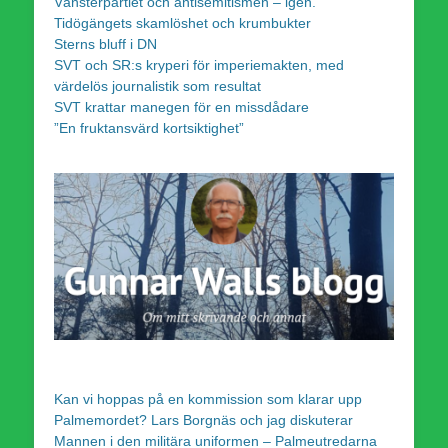
Vänsterpartiet och antisemitismen – igen.
Tidögängets skamlöshet och krumbukter
Sterns bluff i DN
SVT och SR:s kryperi för imperiemakten, med
värdelös journalistik som resultat
SVT krattar manegen för en missdådare
”En fruktansvärd kortsiktighet”
Kan vi hoppas på en kommission som klarar upp
Palmemordet? Lars Borgnäs och jag diskuterar
Mannen i den militära uniformen – Palmeutredarna