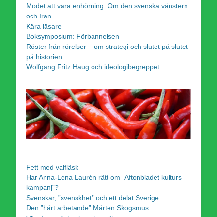
Modet att vara enhörning: Om den svenska vänstern
och Iran
Kära läsare
Boksymposium: Förbannelsen
Röster från rörelser – om strategi och slutet på slutet
på historien
Wolfgang Fritz Haug och ideologibegreppet
Fett med valfläsk
Har Anna-Lena Laurén rätt om ”Aftonbladet kulturs
kampanj”?
Svenskar, ”svenskhet” och ett delat Sverige
Den ”hårt arbetande” Mårten Skogsmus