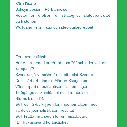
Kära läsare
Boksymposium: Förbannelsen
Röster från rörelser – om strategi och slutet på slutet
på historien
Wolfgang Fritz Haug och ideologibegreppet
Fett med valfläsk
Har Anna-Lena Laurén rätt om ”Aftonbladet kulturs
kampanj”?
Svenskar, ”svenskhet” och ett delat Sverige
Den ”hårt arbetande” Mårten Skogsmus
Vänsterpartiet och antisemitismen – igen.
Tidögängets skamlöshet och krumbukter
Sterns bluff i DN
SVT och SR:s kryperi för imperiemakten, med
värdelös journalistik som resultat
SVT krattar manegen för en missdådare
”En fruktansvärd kortsiktighet”