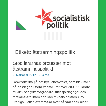
Som medlem i Socialistisk Politik är du medlem i den
Socialistisk Politik
världsomfattande socialistiska Fjärde Internationalen och en viktig
tillgång i kampen för en socialistisk framtid!
Facebook
E-
Webbflöde
Instagram
Webbplats
post
Etikett:
åtstramningspolitik
Stöd lärarnas protester mot
åtstramningspolitik!
Publicerad
Författare
5 oktober, 2012
Jorge
den
Reaktionerna på det nya löneavtalet, som blev känt
på onsdagen i förra veckan, för över 200 000 lärare,
studie- och yrkesvägledare, fritidspedagoger och
förskollärare inom den kommunala sektorn blev
kraftiga. Ilskan svämmade över på facebook-sidor,