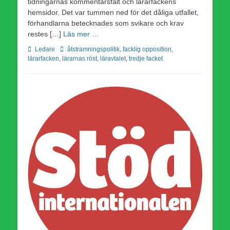
tidningarnas kommentarsfält och lärarfackens
hemsidor. Det var tummen ned för det dåliga utfallet,
förhandlarna betecknades som svikare och krav
restes […]
Läs mer …
Kategorier
Etiketter
Ledare
åtstramningspolitik
,
facklig opposition
,
lärarfacken
,
lärarnas röst
,
läravtalet
,
tredje facket