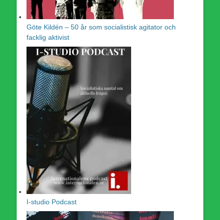
Göte Kildén – 50 år som socialistisk agitator och
facklig aktivist
I-studio Podcast