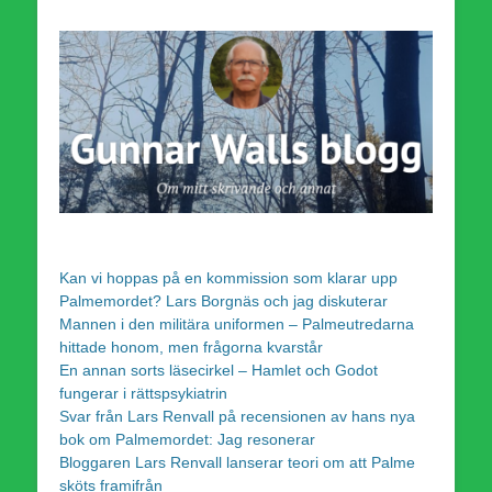
Kan vi hoppas på en kommission som klarar upp
Palmemordet? Lars Borgnäs och jag diskuterar
Mannen i den militära uniformen – Palmeutredarna
hittade honom, men frågorna kvarstår
En annan sorts läsecirkel – Hamlet och Godot
fungerar i rättspsykiatrin
Svar från Lars Renvall på recensionen av hans nya
bok om Palmemordet: Jag resonerar
Bloggaren Lars Renvall lanserar teori om att Palme
sköts framifrån