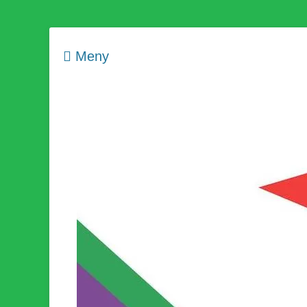
Meny
Som medlem i Socialistisk Politik är du medlem i den värld
Socialistisk Politi