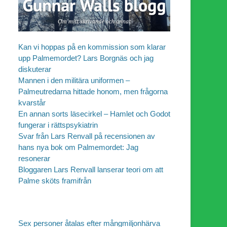
Kan vi hoppas på en kommission som klarar
upp Palmemordet? Lars Borgnäs och jag
diskuterar
Mannen i den militära uniformen –
Palmeutredarna hittade honom, men frågorna
kvarstår
En annan sorts läsecirkel – Hamlet och Godot
fungerar i rättspsykiatrin
Svar från Lars Renvall på recensionen av
hans nya bok om Palmemordet: Jag
resonerar
Bloggaren Lars Renvall lanserar teori om att
Palme sköts framifrån
Sex personer åtalas efter mångmiljonhärva