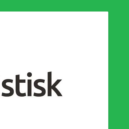
n för en socialistisk framtid!