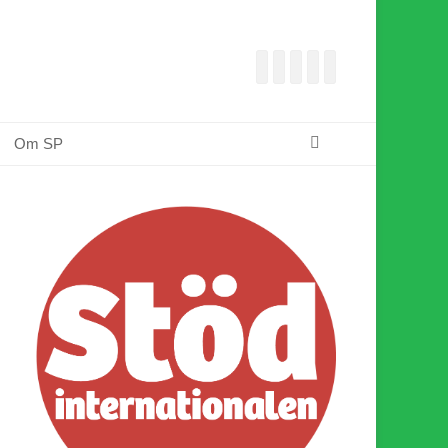
Facebook
E-
Webbflöde
Instagram
Webbplats
post
Sök
Om SP