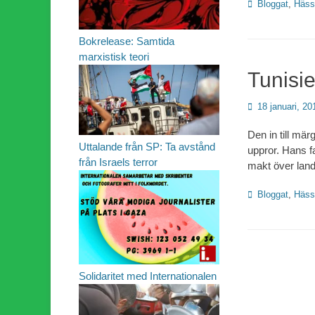
Kategorier
Bloggat
,
Häss
Bokrelease: Samtida
marxistisk teori
Tunisie
Publicerad
18 januari, 20
den
Den in till mär
Uttalande från SP: Ta avstånd
uppror. Hans f
från Israels terror
makt över lan
Kategorier
Bloggat
,
Häss
Solidaritet med Internationalen