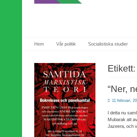
Primär meny
Hoppa
Hem
Vår politik
Socialistiska studier
till
innehåll
Etikett
“Ner, 
Publicerad
11 februari, 2
den
I detta nu saml
Mubarak att av
Jazeera, och v