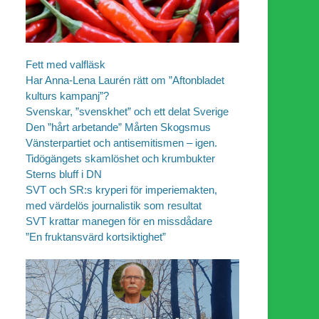
Fett med valfläsk
Har Anna-Lena Laurén rätt om ”Aftonbladet
kulturs kampanj”?
Svenskar, ”svenskhet” och ett delat Sverige
Den ”hårt arbetande” Mårten Skogsmus
Vänsterpartiet och antisemitismen – igen.
Tidögängets skamlöshet och krumbukter
Sterns bluff i DN
SVT och SR:s kryperi för imperiemakten,
med värdelös journalistik som resultat
SVT krattar manegen för en missdådare
”En fruktansvärd kortsiktighet”