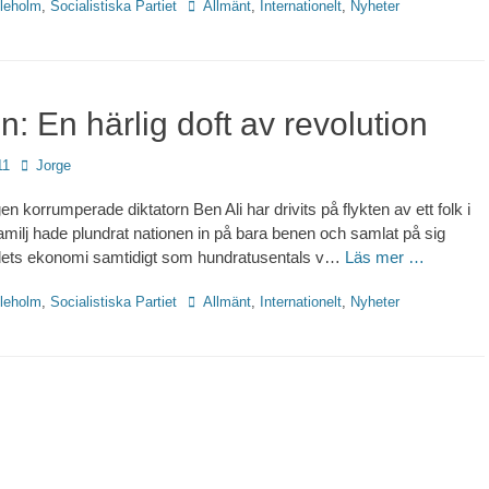
Etiketter
leholm
,
Socialistiska Partiet
Allmänt
,
Internationelt
,
Nyheter
n: En härlig doft av revolution
Författare
11
Jorge
gen korrumperade diktatorn Ben Ali har drivits på flykten av ett folk i
amilj hade plundrat nationen in på bara benen och samlat på sig
dets ekonomi samtidigt som hundratusentals v…
Läs mer …
Etiketter
leholm
,
Socialistiska Partiet
Allmänt
,
Internationelt
,
Nyheter