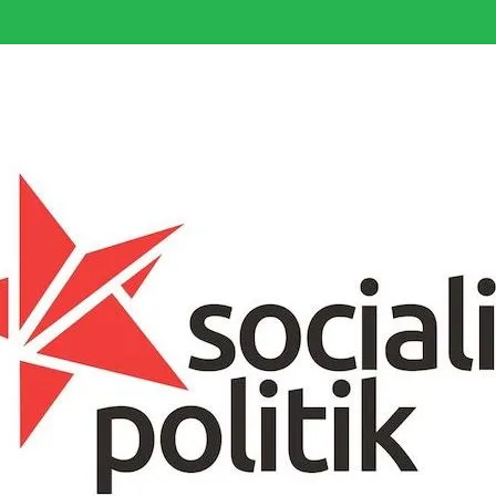
somfattande socialistiska Fjärde Internationalen och en viktig tillgång i kampe
k