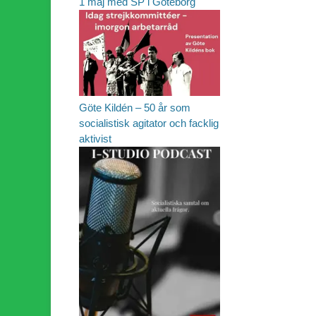
1 maj med SP i Göteborg
Göte Kildén – 50 år som
socialistisk agitator och facklig
aktivist