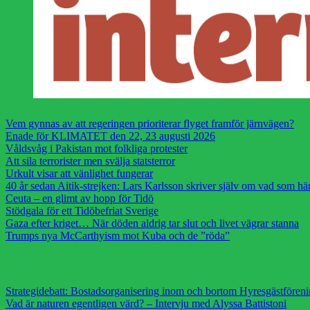
Vem gynnas av att regeringen prioriterar flyget framför järnvägen?
Enade för KLIMATET den 22, 23 augusti 2026
Våldsvåg i Pakistan mot folkliga protester
Att sila terrorister men svälja statsterror
Urkult visar att vänlighet fungerar
40 år sedan Aitik-strejken: Lars Karlsson skriver själv om vad som h
Ceuta – en glimt av hopp för Tidö
Stödgala för ett Tidöbefriat Sverige
Gaza efter kriget… När döden aldrig tar slut och livet vägrar stanna
Trumps nya McCarthyism mot Kuba och de ”röda”
Strategidebatt: Bostadsorganisering inom och bortom Hyresgästfören
Vad är naturen egentligen värd? – Intervju med Alyssa Battistoni