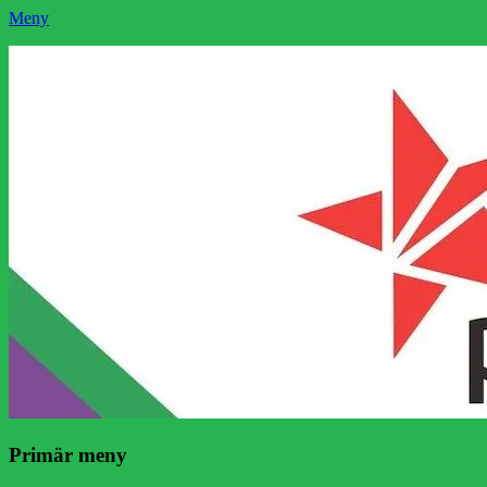
Meny
Socialistisk Politik
Som medlem i Socialistisk Politik är du medlem i den världsomfattande 
Facebook
E-
Webbflöde
Instagram
Webbplats
post
Primär meny