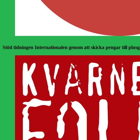
Stöd tidningen Internationalen genom att skicka pengar till plusgir