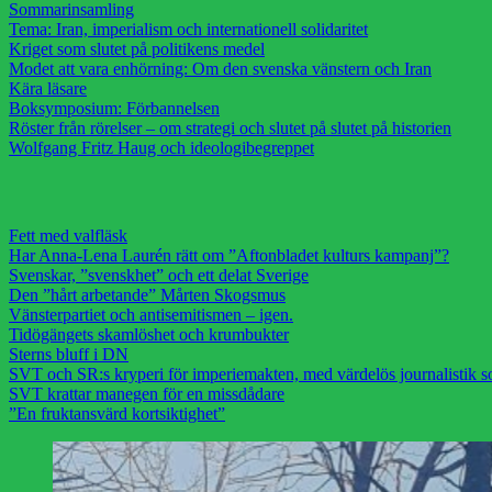
Sommarinsamling
Tema: Iran, imperialism och internationell solidaritet
Kriget som slutet på politikens medel
Modet att vara enhörning: Om den svenska vänstern och Iran
Kära läsare
Boksymposium: Förbannelsen
Röster från rörelser – om strategi och slutet på slutet på historien
Wolfgang Fritz Haug och ideologibegreppet
Fett med valfläsk
Har Anna-Lena Laurén rätt om ”Aftonbladet kulturs kampanj”?
Svenskar, ”svenskhet” och ett delat Sverige
Den ”hårt arbetande” Mårten Skogsmus
Vänsterpartiet och antisemitismen – igen.
Tidögängets skamlöshet och krumbukter
Sterns bluff i DN
SVT och SR:s kryperi för imperiemakten, med värdelös journalistik s
SVT krattar manegen för en missdådare
”En fruktansvärd kortsiktighet”