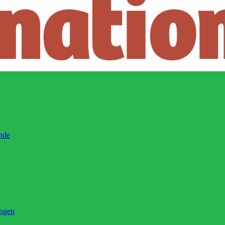
ände
ingen