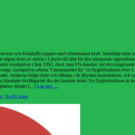
tyrkorna och Khadaffis trupper med oförminskad kraft. Samtidigt möts utr
r någon form av aktion i Libyen till stöd för den kämpande oppositionen
ttades exempelvis i Irak 1992, dock utan FN-mandat. Att den tongivande d
 Sverige, exempelvis arbetar Vänsterpartiet för ”en flygförbudszon över 
det. Striderna böljar fram och tillbaka i de libyiska kuststäderna, och s
s blandade frivilligarmé dra det kortaste strået. En flygförbudszon är doc
gplatser, depåer […]
Läs mer …
to
,
No-fly zone