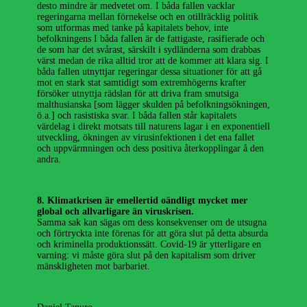
desto mindre är medvetet om. I båda fallen vacklar
regeringarna mellan förnekelse och en otillräcklig politik
som utformas med tanke på kapitalets behov, inte
befolkningens I båda fallen är de fattigaste, rasifierade och
de som har det svårast, särskilt i sydländerna som drabbas
värst medan de rika alltid tror att de kommer att klara sig. I
båda fallen utnyttjar regeringar dessa situationer för att gå
mot en stark stat samtidigt som extremhögerns krafter
försöker utnyttja rädslan för att driva fram smutsiga
malthusianska [som lägger skulden på befolkningsökningen,
ö.a.] och rasistiska svar. I båda fallen står kapitalets
värdelag i direkt motsats till naturens lagar i en exponentiell
utveckling, ökningen av virusinfektionen i det ena fallet
och uppvärmningen och dess positiva återkopplingar å den
andra.
8. Klimatkrisen är emellertid oändligt mycket mer
global och allvarligare än viruskrisen.
Samma sak kan sägas om dess konsekvenser om de utsugna
och förtryckta inte förenas för att göra slut på detta absurda
och kriminella produktionssätt. Covid-19 är ytterligare en
varning: vi måste göra slut på den kapitalism som driver
mänskligheten mot barbariet.