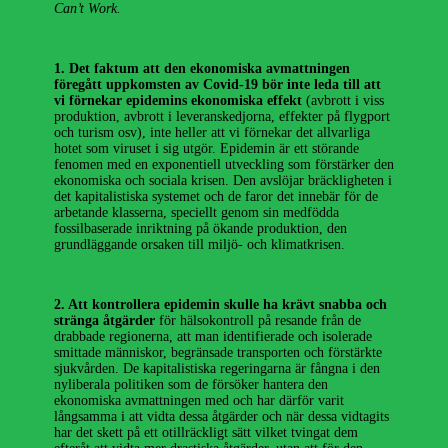
Can’t Work.
1. Det faktum att den ekonomiska avmattningen
föregått uppkomsten av Covid-19 bör inte leda till att
vi förnekar epidemins ekonomiska effekt
(avbrott i viss
produktion, avbrott i leveranskedjorna, effekter på flygport
och turism osv), inte heller att vi förnekar det allvarliga
hotet som viruset i sig utgör. Epidemin är ett störande
fenomen med en exponentiell utveckling som förstärker den
ekonomiska och sociala krisen. Den avslöjar bräckligheten i
det kapitalistiska systemet och de faror det innebär för de
arbetande klasserna, speciellt genom sin medfödda
fossilbaserade inriktning på ökande produktion, den
grundläggande orsaken till miljö- och klimatkrisen.
2. Att kontrollera epidemin skulle ha krävt snabba och
stränga åtgärder
för hälsokontroll på resande från de
drabbade regionerna, att man identifierade och isolerade
smittade människor, begränsade transporten och förstärkte
sjukvården. De kapitalistiska regeringarna är fångna i den
nyliberala politiken som de försöker hantera den
ekonomiska avmattningen med och har därför varit
långsamma i att vidta dessa åtgärder och när dessa vidtagits
har det skett på ett otillräckligt sätt vilket tvingat dem