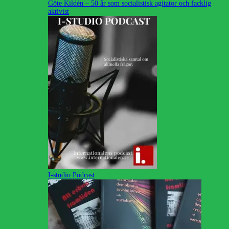
Göte Kildén – 50 år som socialistisk agitator och facklig
aktivist
I-studio Podcast