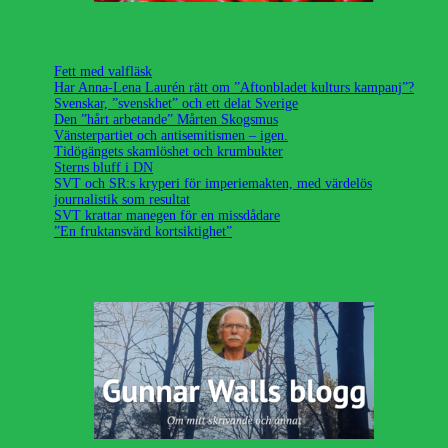
Fett med valfläsk
Har Anna-Lena Laurén rätt om ”Aftonbladet kulturs kampanj”?
Svenskar, ”svenskhet” och ett delat Sverige
Den ”hårt arbetande” Mårten Skogsmus
Vänsterpartiet och antisemitismen – igen.
Tidögängets skamlöshet och krumbukter
Sterns bluff i DN
SVT och SR:s kryperi för imperiemakten, med värdelös
journalistik som resultat
SVT krattar manegen för en missdådare
”En fruktansvärd kortsiktighet”