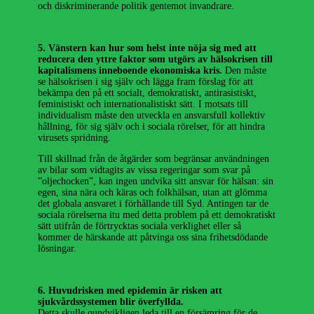
och diskriminerande politik gentemot invandrare.
5. Vänstern kan hur som helst inte nöja sig med att
reducera den yttre faktor som utgörs av hälsokrisen till
kapitalismens inneboende ekonomiska kris.
Den måste
se hälsokrisen i sig själv och lägga fram förslag för att
bekämpa den på ett socialt, demokratiskt, antirasistiskt,
feministiskt och internationalistiskt sätt. I motsats till
individualism måste den utveckla en ansvarsfull kollektiv
hållning, för sig själv och i sociala rörelser, för att hindra
virusets spridning.
Till skillnad från de åtgärder som begränsar användningen
av bilar som vidtagits av vissa regeringar som svar på
”oljechocken”, kan ingen undvika sitt ansvar för hälsan: sin
egen, sina nära och käras och folkhälsan, utan att glömma
det globala ansvaret i förhållande till Syd. Antingen tar de
sociala rörelserna itu med detta problem på ett demokratiskt
sätt utifrån de förtrycktas sociala verklighet eller så
kommer de härskande att påtvinga oss sina frihetsdödande
lösningar.
6. Huvudrisken med epidemin är risken att
sjukvårdssystemen blir överfyllda.
Detta skulle oundvikligen leda till en försämring för de