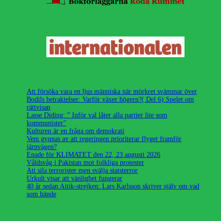
Att försöka vara en ljus människa när mörkret svämmar över
Bodils betraktelser: Varför växer högern?( Del 6) Spelet om
rättvisan
Lasse Diding: ” Inför val låter alla partier lite som
kommunister”
Kulturen är en fråga om demokrati
Vem gynnas av att regeringen prioriterar flyget framför
järnvägen?
Enade för KLIMATET den 22, 23 augusti 2026
Våldsvåg i Pakistan mot folkliga protester
Att sila terrorister men svälja statsterror
Urkult visar att vänlighet fungerar
40 år sedan Aitik-strejken: Lars Karlsson skriver själv om vad
som hände