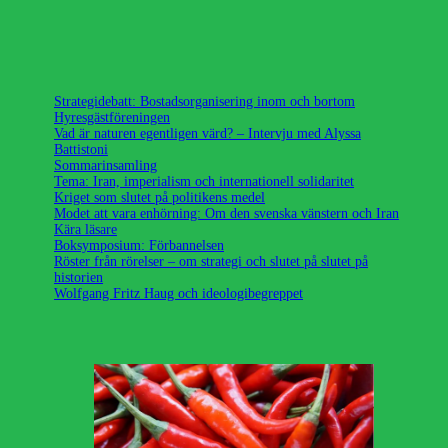
Strategidebatt: Bostadsorganisering inom och bortom
Hyresgästföreningen
Vad är naturen egentligen värd? – Intervju med Alyssa
Battistoni
Sommarinsamling
Tema: Iran, imperialism och internationell solidaritet
Kriget som slutet på politikens medel
Modet att vara enhörning: Om den svenska vänstern och Iran
Kära läsare
Boksymposium: Förbannelsen
Röster från rörelser – om strategi och slutet på slutet på
historien
Wolfgang Fritz Haug och ideologibegreppet