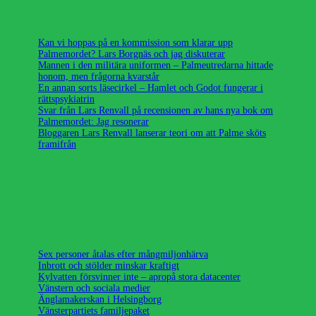
Kan vi hoppas på en kommission som klarar upp
Palmemordet? Lars Borgnäs och jag diskuterar
Mannen i den militära uniformen – Palmeutredarna hittade
honom, men frågorna kvarstår
En annan sorts läsecirkel – Hamlet och Godot fungerar i
rättspsykiatrin
Svar från Lars Renvall på recensionen av hans nya bok om
Palmemordet: Jag resonerar
Bloggaren Lars Renvall lanserar teori om att Palme sköts
framifrån
Sex personer åtalas efter mångmiljonhärva
Inbrott och stölder minskar kraftigt
Kylvatten försvinner inte – apropå stora datacenter
Vänstern och sociala medier
Änglamakerskan i Helsingborg
Vänsterpartiets familjepaket