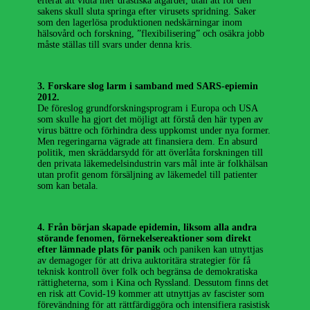
efteråt att vidta mer drastiska åtgärder, utan att för den
sakens skull sluta springa efter virusets spridning. Saker
som den lagerlösa produktionen nedskärningar inom
hälsovård och forskning, ”flexibilisering” och osäkra jobb
måste ställas till svars under denna kris.
3. Forskare slog larm i samband med SARS-epiemin
2012.
De föreslog grundforskningsprogram i Europa och USA
som skulle ha gjort det möjligt att förstå den här typen av
virus bättre och förhindra dess uppkomst under nya former.
Men regeringarna vägrade att finansiera dem. En absurd
politik, men skräddarsydd för att överlåta forskningen till
den privata läkemedelsindustrin vars mål inte är folkhälsan
utan profit genom försäljning av läkemedel till patienter
som kan betala.
4. Från början skapade epidemin, liksom alla andra
störande fenomen, förnekelsereaktioner som direkt
efter lämnade plats för panik
och paniken kan utnyttjas
av demagoger för att driva auktoritära strategier för få
teknisk kontroll över folk och begränsa de demokratiska
rättigheterna, som i Kina och Ryssland. Dessutom finns det
en risk att Covid-19 kommer att utnyttjas av fascister som
förevändning för att rättfärdiggöra och intensifiera rasistisk