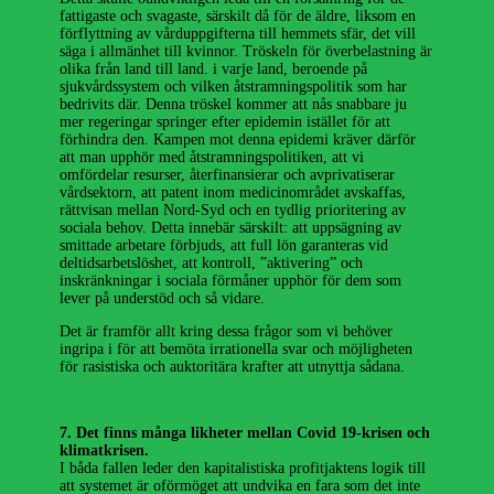
fattigaste och svagaste, särskilt då för de äldre, liksom en
förflyttning av vårduppgifterna till hemmets sfär, det vill
säga i allmänhet till kvinnor. Tröskeln för överbelastning är
olika från land till land. i varje land, beroende på
sjukvårdssystem och vilken åtstramningspolitik som har
bedrivits där. Denna tröskel kommer att nås snabbare ju
mer regeringar springer efter epidemin istället för att
förhindra den. Kampen mot denna epidemi kräver därför
att man upphör med åtstramningspolitiken, att vi
omfördelar resurser, återfinansierar och avprivatiserar
vårdsektorn, att patent inom medicinområdet avskaffas,
rättvisan mellan Nord-Syd och en tydlig prioritering av
sociala behov. Detta innebär särskilt: att uppsägning av
smittade arbetare förbjuds, att full lön garanteras vid
deltidsarbetslöshet, att kontroll, ”aktivering” och
inskränkningar i sociala förmåner upphör för dem som
lever på understöd och så vidare.
Det är framför allt kring dessa frågor som vi behöver
ingripa i för att bemöta irrationella svar och möjligheten
för rasistiska och auktoritära krafter att utnyttja sådana.
7. Det finns många likheter mellan Covid 19-krisen och
klimatkrisen.
I båda fallen leder den kapitalistiska profitjaktens logik till
att systemet är oförmöget att undvika en fara som det inte