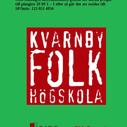
till plusgiro 39 69 1 – 1 eller så går det att swisha till
SP/Intis: 123 052 4934