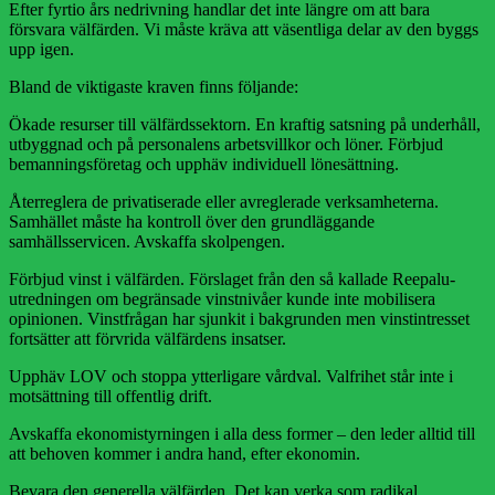
Efter fyrtio års nedrivning handlar det inte längre om att bara
försvara välfärden. Vi måste kräva att väsentliga delar av den byggs
upp igen.
Bland de viktigaste kraven finns följande:
Ökade resurser till välfärdssektorn. En kraftig satsning på underhåll,
utbyggnad och på personalens arbetsvillkor och löner. Förbjud
bemanningsföretag och upphäv individuell lönesättning.
Återreglera de privatiserade eller avreglerade verksamheterna.
Samhället måste ha kontroll över den grundläggande
samhällsservicen. Avskaffa skolpengen.
Förbjud vinst i välfärden. Förslaget från den så kallade Reepalu-
utredningen om begränsade vinstnivåer kunde inte mobilisera
opinionen. Vinstfrågan har sjunkit i bakgrunden men vinstintresset
fortsätter att förvrida välfärdens insatser.
Upphäv LOV och stoppa ytterligare vårdval. Valfrihet står inte i
motsättning till offentlig drift.
Avskaffa ekonomistyrningen i alla dess former – den leder alltid till
att behoven kommer i andra hand, efter ekonomin.
Bevara den generella välfärden. Det kan verka som radikal