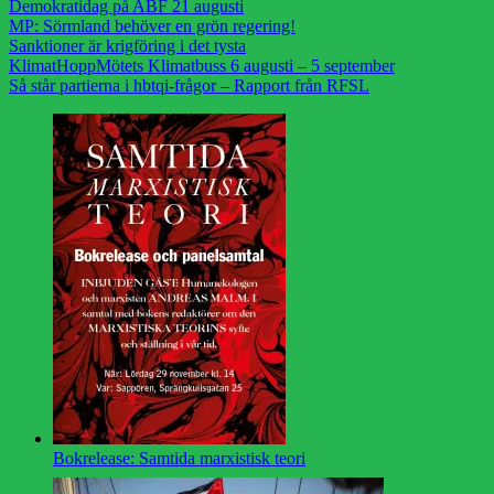
Demokratidag på ABF 21 augusti
MP: Sörmland behöver en grön regering!
Sanktioner är krigföring i det tysta
KlimatHoppMötets Klimatbuss 6 augusti – 5 september
Så står partierna i hbtqi-frågor – Rapport från RFSL
Bokrelease: Samtida marxistisk teori