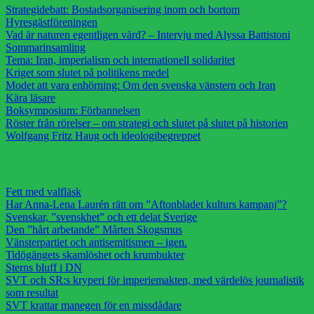
Strategidebatt: Bostadsorganisering inom och bortom
Hyresgästföreningen
Vad är naturen egentligen värd? – Intervju med Alyssa Battistoni
Sommarinsamling
Tema: Iran, imperialism och internationell solidaritet
Kriget som slutet på politikens medel
Modet att vara enhörning: Om den svenska vänstern och Iran
Kära läsare
Boksymposium: Förbannelsen
Röster från rörelser – om strategi och slutet på slutet på historien
Wolfgang Fritz Haug och ideologibegreppet
Fett med valfläsk
Har Anna-Lena Laurén rätt om ”Aftonbladet kulturs kampanj”?
Svenskar, ”svenskhet” och ett delat Sverige
Den ”hårt arbetande” Mårten Skogsmus
Vänsterpartiet och antisemitismen – igen.
Tidögängets skamlöshet och krumbukter
Sterns bluff i DN
SVT och SR:s kryperi för imperiemakten, med värdelös journalistik
som resultat
SVT krattar manegen för en missdådare