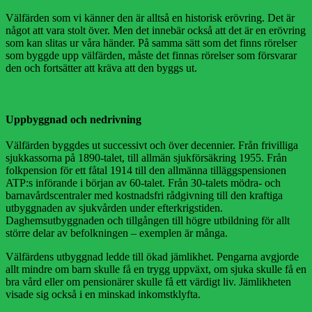
Välfärden som vi känner den är alltså en historisk erövring. Det är
något att vara stolt över. Men det innebär också att det är en erövring
som kan slitas ur våra händer. På samma sätt som det finns rörelser
som byggde upp välfärden, måste det finnas rörelser som försvarar
den och fortsätter att kräva att den byggs ut.
Uppbyggnad och nedrivning
Välfärden byggdes ut successivt och över decennier. Från frivilliga
sjukkassorna på 1890-talet, till allmän sjukförsäkring 1955. Från
folkpension för ett fåtal 1914 till den allmänna tilläggspensionen
ATP:s införande i början av 60-talet. Från 30-talets mödra- och
barnavårdscentraler med kostnadsfri rådgivning till den kraftiga
utbyggnaden av sjukvården under efterkrigstiden.
Daghemsutbyggnaden och tillgången till högre utbildning för allt
större delar av befolkningen – exemplen är många.
Välfärdens utbyggnad ledde till ökad jämlikhet. Pengarna avgjorde
allt mindre om barn skulle få en trygg uppväxt, om sjuka skulle få en
bra vård eller om pensionärer skulle få ett värdigt liv. Jämlikheten
visade sig också i en minskad inkomstklyfta.