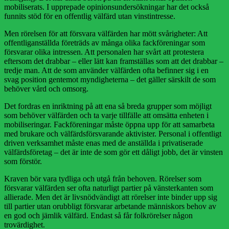
mobiliserats. I upprepade opinionsundersökningar har det också
funnits stöd för en offentlig välfärd utan vinstintresse.
Men rörelsen för att försvara välfärden har mött svårigheter: Att
offentliganställda företräds av många olika fackföreningar som
försvarar olika intressen. Att personalen har svårt att protestera
eftersom det drabbar – eller lätt kan framställas som att det drabbar –
tredje man. Att de som använder välfärden ofta befinner sig i en
svag position gentemot myndigheterna – det gäller särskilt de som
behöver vård och omsorg.
Det fordras en inriktning på att ena så breda grupper som möjligt
som behöver välfärden och ta varje tillfälle att omsätta enheten i
mobiliseringar. Fackföreningar måste öppna upp för att samarbeta
med brukare och välfärdsförsvarande aktivister. Personal i offentligt
driven verksamhet måste enas med de anställda i privatiserade
välfärdsföretag – det är inte de som gör ett dåligt jobb, det är vinsten
som förstör.
Kraven bör vara tydliga och utgå från behoven. Rörelser som
försvarar välfärden ser ofta naturligt partier på vänsterkanten som
allierade. Men det är livsnödvändigt att rörelser inte binder upp sig
till partier utan orubbligt försvarar arbetande människors behov av
en god och jämlik välfärd. Endast så får folkrörelser någon
trovärdighet.