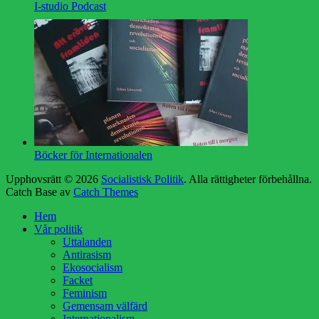
I-studio Podcast
Böcker för Internationalen
Upphovsrätt © 2026
Socialistisk Politik
. Alla rättigheter förbehållna.
Catch Base av
Catch Themes
Rulla
Hem
upp
Vår politik
Uttalanden
Antirasism
Ekosocialism
Facket
Feminism
Gemensam välfärd
Internationalism