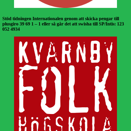
Stöd tidningen Internationalen genom att skicka pengar till
plusgiro 39 69 1 – 1 eller så går det att swisha till SP/Intis: 123
052 4934