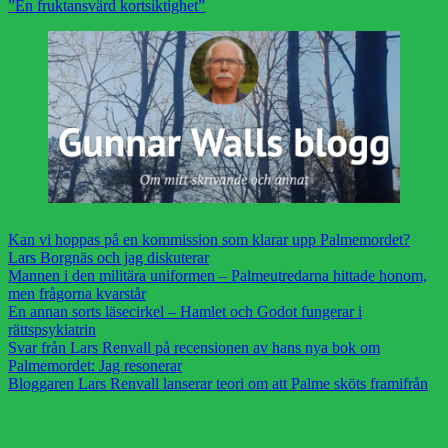
”En fruktansvärd kortsiktighet”
Kan vi hoppas på en kommission som klarar upp Palmemordet?
Lars Borgnäs och jag diskuterar
Mannen i den militära uniformen – Palmeutredarna hittade honom,
men frågorna kvarstår
En annan sorts läsecirkel – Hamlet och Godot fungerar i
rättspsykiatrin
Svar från Lars Renvall på recensionen av hans nya bok om
Palmemordet: Jag resonerar
Bloggaren Lars Renvall lanserar teori om att Palme sköts framifrån