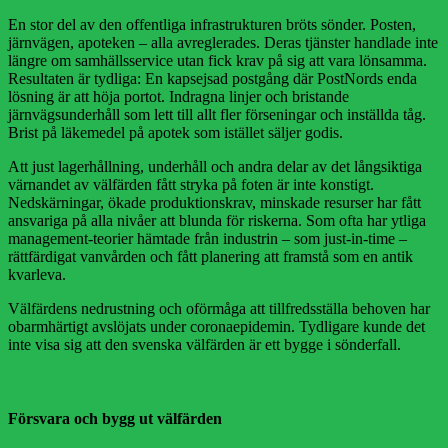
En stor del av den offentliga infrastrukturen bröts sönder. Posten,
järnvägen, apoteken – alla avreglerades. Deras tjänster handlade inte
längre om samhällsservice utan fick krav på sig att vara lönsamma.
Resultaten är tydliga: En kapsejsad postgång där PostNords enda
lösning är att höja portot. Indragna linjer och bristande
järnvägsunderhåll som lett till allt fler förseningar och inställda tåg.
Brist på läkemedel på apotek som istället säljer godis.
Att just lagerhållning, underhåll och andra delar av det långsiktiga
värnandet av välfärden fått stryka på foten är inte konstigt.
Nedskärningar, ökade produktionskrav, minskade resurser har fått
ansvariga på alla nivåer att blunda för riskerna. Som ofta har ytliga
management-teorier hämtade från industrin – som just-in-time –
rättfärdigat vanvården och fått planering att framstå som en antik
kvarleva.
Välfärdens nedrustning och oförmåga att tillfredsställa behoven har
obarmhärtigt avslöjats under coronaepidemin. Tydligare kunde det
inte visa sig att den svenska välfärden är ett bygge i sönderfall.
Försvara och bygg ut välfärden