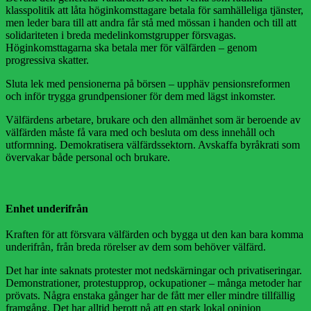
klasspolitik att låta höginkomsttagare betala för samhälleliga tjänster,
men leder bara till att andra får stå med mössan i handen och till att
solidariteten i breda medelinkomstgrupper försvagas.
Höginkomsttagarna ska betala mer för välfärden – genom
progressiva skatter.
Sluta lek med pensionerna på börsen – upphäv pensionsreformen
och inför trygga grundpensioner för dem med lägst inkomster.
Välfärdens arbetare, brukare och den allmänhet som är beroende av
välfärden måste få vara med och besluta om dess innehåll och
utformning. Demokratisera välfärdssektorn. Avskaffa byråkrati som
övervakar både personal och brukare.
Enhet underifrån
Kraften för att försvara välfärden och bygga ut den kan bara komma
underifrån, från breda rörelser av dem som behöver välfärd.
Det har inte saknats protester mot nedskärningar och privatiseringar.
Demonstrationer, protestupprop, ockupationer – många metoder har
prövats. Några enstaka gånger har de fått mer eller mindre tillfällig
framgång. Det har alltid berott på att en stark lokal opinion