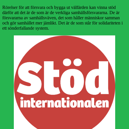
Rörelser för att försvara och bygga ut välfärden kan vinna stöd
därför att det är de som är de verkliga samhällsförsvararna. De är
försvararna av samhällsväven, det som håller människor samman
och gör samhället mer jämlikt. Det är de som står för solidariteten i
ett sönderfallande system.