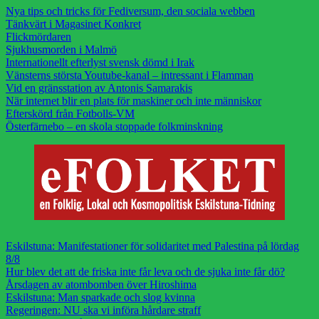
Nya tips och tricks för Fediversum, den sociala webben
Tänkvärt i Magasinet Konkret
Flickmördaren
Sjukhusmorden i Malmö
Internationellt efterlyst svensk dömd i Irak
Vänsterns största Youtube-kanal – intressant i Flamman
Vid en gränsstation av Antonis Samarakis
När internet blir en plats för maskiner och inte människor
Efterskörd från Fotbolls-VM
Österfärnebo – en skola stoppade folkminskning
Eskilstuna: Manifestationer för solidaritet med Palestina på lördag
8/8
Hur blev det att de friska inte får leva och de sjuka inte får dö?
Årsdagen av atombomben över Hiroshima
Eskilstuna: Man sparkade och slog kvinna
Regeringen: NU ska vi införa hårdare straff