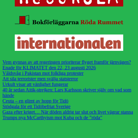
Vem gynnas av att regeringen prioriterar flyget framför järnvägen?
Enade för KLIMATET den 22, 23 augusti 2026
Våldsvåg i Pakistan mot folkliga protester
Att sila terrorister men svälja statsterror
Urkult visar att vänlighet fungerar
40 år sedan Aitik-strejken: Lars Karlsson skriver själv om vad som
hände
Ceuta – en glimt av hopp för Tidö
Stödgala för ett Tidöbefriat Sverige
Gaza efter kriget… När döden aldrig tar slut och livet vägrar stanna
Trumps nya McCarthyism mot Kuba och de ”röda”