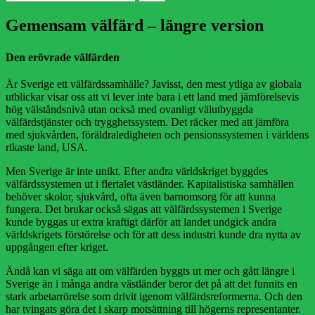
efter:
Gemensam välfärd – längre version
Den erövrade välfärden
Är Sverige ett välfärdssamhälle? Javisst, den mest ytliga av globala
utblickar visar oss att vi lever inte bara i ett land med jämförelsevis
hög välståndsnivå utan också med ovanligt välutbyggda
välfärdstjänster och trygghetssystem. Det räcker med att jämföra
med sjukvården, föräldraledigheten och pensionssystemen i världens
rikaste land, USA.
Men Sverige är inte unikt. Efter andra världskriget byggdes
välfärdssystemen ut i flertalet västländer. Kapitalistiska samhällen
behöver skolor, sjukvård, ofta även barnomsorg för att kunna
fungera. Det brukar också sägas att välfärdssystemen i Sverige
kunde byggas ut extra kraftigt därför att landet undgick andra
världskrigets förstörelse och för att dess industri kunde dra nytta av
uppgången efter kriget.
Ändå kan vi säga att om välfärden byggts ut mer och gått längre i
Sverige än i många andra västländer beror det på att det funnits en
stark arbetarrörelse som drivit igenom välfärdsreformerna. Och den
har tvingats göra det i skarp motsättning till högerns representanter.