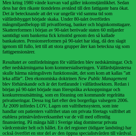
Men kring 1980 vände kurvan vad gäller inkomstjämlikhet. Sedan
dess har den rikaste tiondelens avstånd till den fattigaste bara ökat.
Det är betecknande att det var ungefär vid samma tid som
välfärdsbygget började skaka. Under 80-talet överfördes
mångmiljardbelopp till privatföretag, banker och höginkomsttagare.
Skattereformen i början av 90-talet berövade staten 60 miljarder
samtidigt som bankerna fick krisstöd genom den så kallade
bankakuten. Pensionsreformen på 90-talet har idag, då den slagit
igenom till fullo, lett till att stora grupper åter kan beteckna sig som
fattigpensionärer.
Resultatet av omfördelningen för välfärden blev nedskärningar. Och
efter nedskärningarna kom kommersialiseringen. Välfärdstjänsterna
skulle härma näringslivets funktionssätt, det som kom att kallas ”att
leka affär”. Den ekonomiska doktrinen
New Public Management
blev förhärskande och är det fortfarande i välfärdssektorn. Redan i
början på 90-talet började man förespråka avknoppningar och
konkurrensutsättning, som en föraning om kommande regelrätta
privatiseringar. Dessa tog fart efter den borgerliga valsegern 2006.
År 2009 infördes LOV, Lagen om valfrihetssystem, som inte
handlar om patienters valfrihet utan om privata företags valfrihet att
etablera primärvårdsverksamhet var de vill med offentlig
finansiering. På många håll i Sverige idag dominerar privata
vårdcentraler helt och hållet. En del regioner (tidigare landsting) har
också överfört en stor del av den öppna specialistvården till vårdval.