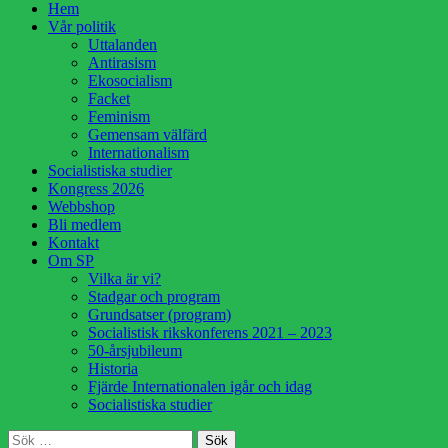
Hoppa
Hem
till
Vår politik
innehåll
Uttalanden
Antirasism
Ekosocialism
Facket
Feminism
Gemensam välfärd
Internationalism
Socialistiska studier
Kongress 2026
Webbshop
Bli medlem
Kontakt
Om SP
Vilka är vi?
Stadgar och program
Grundsatser (program)
Socialistisk rikskonferens 2021 – 2023
50-årsjubileum
Historia
Fjärde Internationalen igår och idag
Socialistiska studier
Sök
Sök