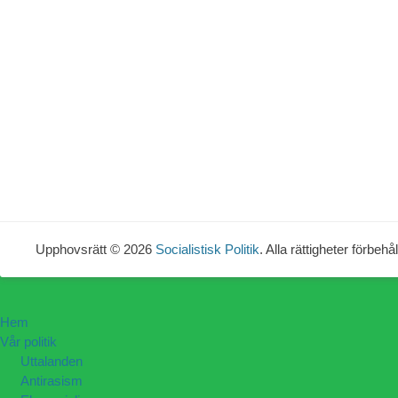
Upphovsrätt © 2026
Socialistisk Politik
. Alla rättigheter förbehål
Hem
Vår politik
Uttalanden
Antirasism