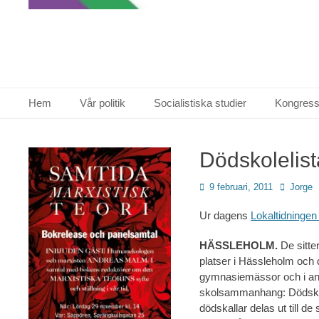
Primär meny
Hoppa
Hem
Vår politik
Socialistiska studier
Kongress
till
innehåll
Dödskolelis
Publicerad
Författare
9 februari, 2011
Jorge
den
Ur dagens
Lokaltidninge
HÄSSLEHOLM.
De sitter
platser i Hässleholm och 
gymnasiemässor och i a
skolsammanhang: Dödskol
dödskallar delas ut till de