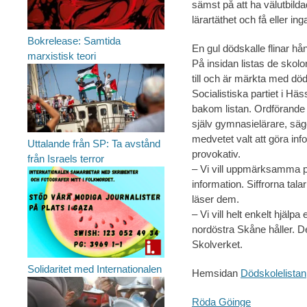
sämst på att ha välutbildad
lärartäthet och få eller ing
Bokrelease: Samtida
En gul dödskalle flinar hån
marxistisk teori
På insidan listas de skol
till och är märkta med död
Socialistiska partiet i Häs
bakom listan. Ordförand
själv gymnasielärare, säg
medvetet valt att göra in
Uttalande från SP: Ta avstånd
provokativ.
från Israels terror
– Vi vill uppmärksamma p
information. Siffrorna tala
läser dem.
– Vi vill helt enkelt hjäl
nordöstra Skåne håller. De 
Skolverket.
Solidaritet med Internationalen
Hemsidan
Dödskolelistan
Röda Göinge