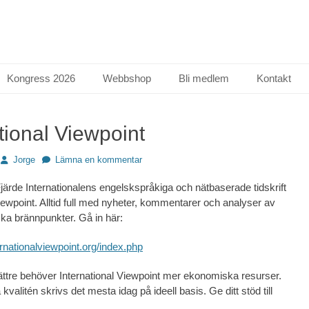
Kongress 2026
Webbshop
Bli medlem
Kontakt
tional Viewpoint
Författare
Jorge
Lämna en kommentar
järde Internationalens engelskspråkiga och nätbaserade tidskrift
Viewpoint. Alltid full med nyheter, kommentarer och analyser av
ska brännpunkter. Gå in här:
ernationalviewpoint.org/index.php
 bättre behöver International Viewpoint mer ekonomiska resurser.
kvalitén skrivs det mesta idag på ideell basis. Ge ditt stöd till