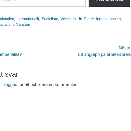
Etiketter
ationalen
,
Internationellt
,
Socialism
,
Vänstern
Fjärde Internationalen
,
ocialism
,
Vänstern
avigering
Nästa
Nästa
imperialist?
Ett angrepp på arbetarrörel
inlägg:
t svar
a
inloggad
för att publicera en kommentar.