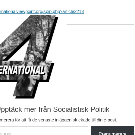
ernationalviewpoint.org/spip.php?article2213
pptäck mer från Socialistisk Politik
erera för att få de senaste inläggen skickade till din e-post.
Prenumerera