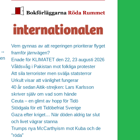
Vem gynnas av att regeringen prioriterar flyget
 →
framför järnvägen?
sen
Enade för KLIMATET den 22, 23 augusti 2026
Våldsvåg i Pakistan mot folkliga protester
Att sila terrorister men svälja statsterror
Urkult visar att vänlighet fungerar
40 år sedan Aitik-strejken: Lars Karlsson
skriver själv om vad som hände
Ceuta – en glimt av hopp för Tidö
Stödgala för ett Tidöbefriat Sverige
Gaza efter kriget… När döden aldrig tar slut
och livet vägrar stanna
Trumps nya McCarthyism mot Kuba och de
”röda”