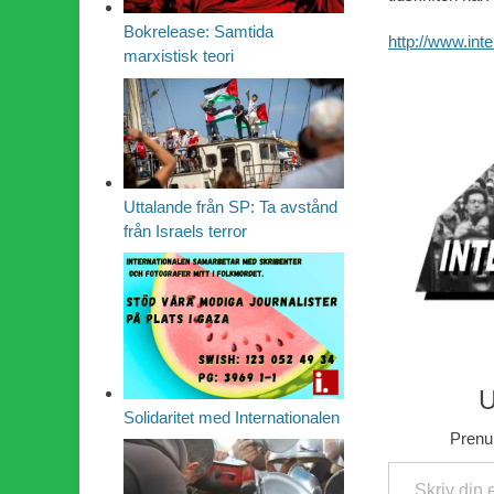
Bokrelease: Samtida
http://www.int
marxistisk teori
Uttalande från SP: Ta avstånd
från Israels terror
U
Solidaritet med Internationalen
Prenum
Skriv din e-post …