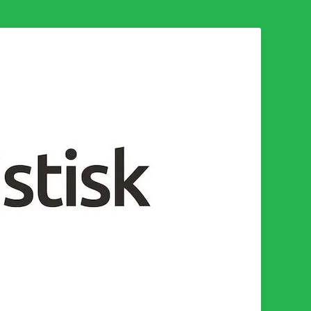
n för en socialistisk framtid!