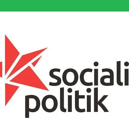
somfattande socialistiska Fjärde Internationalen och en viktig tillgång i kampe
k