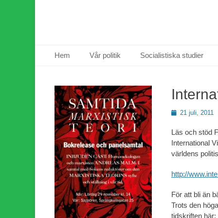
Primär meny
Hoppa
Hem
Vår politik
Socialistiska studier
till
innehåll
Interna
Publicerad
21 juli, 2011
den
Läs och stöd F
International 
världens politi
http://www.int
För att bli än
Trots den höga 
tidskriften här: