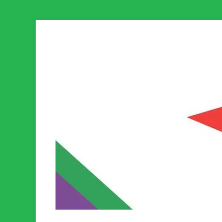
Som medlem i Socialistisk Politik är du medlem i den värld
Socialistisk Politi