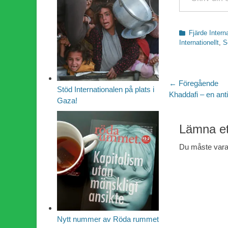
Kategorier
Fjärde Intern
Internationellt
,
S
Inläggsn
← Föregående
Stöd Internationalen på plats i
Föregående
Khaddafi – en anti
Gaza!
inlägg:
Lämna et
Du måste var
Nytt nummer av Röda rummet