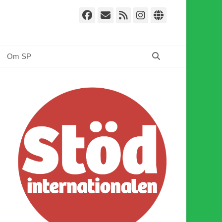
Facebook
E-
Webbflöde
Instagram
Webbplat
post
Sök
Om SP