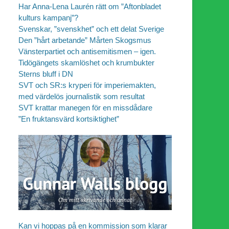
Har Anna-Lena Laurén rätt om ”Aftonbladet
kulturs kampanj”?
Svenskar, ”svenskhet” och ett delat Sverige
Den ”hårt arbetande” Mårten Skogsmus
Vänsterpartiet och antisemitismen – igen.
Tidögängets skamlöshet och krumbukter
Sterns bluff i DN
SVT och SR:s kryperi för imperiemakten,
med värdelös journalistik som resultat
SVT krattar manegen för en missdådare
”En fruktansvärd kortsiktighet”
Kan vi hoppas på en kommission som klarar