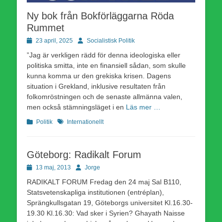
Ny bok från Bokförläggarna Röda
Rummet
Publicerad
Författare
23 april, 2025
Socialistisk Politik
den
”Jag är verkligen rädd för denna ideologiska eller
politiska smitta, inte en finansiell sådan, som skulle
kunna komma ur den grekiska krisen. Dagens
situation i Grekland, inklusive resultaten från
folkomröstningen och de senaste allmänna valen,
men också stämningsläget i en
Läs mer …
Kategorier
Etiketter
Politik
Internationellt
Göteborg: Radikalt Forum
Publicerad
Författare
13 maj, 2013
Jorge
den
RADIKALT FORUM Fredag den 24 maj Sal B110,
Statsvetenskapliga institutionen (entréplan),
Sprängkullsgatan 19, Göteborgs universitet Kl.16.30-
19.30 Kl.16.30: Vad sker i Syrien? Ghayath Naisse