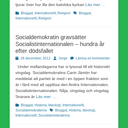
tjurar över hur illa den katolska kyrkan
Läs mer …
Kategorier
Etiketter
Bloggat
,
Internationellt
,
Religion
Bloggat
,
Internationellt
,
Religion
Socialdemokratin gravsätter
Socialistinternationalen – hundra år
efter dödsfallet
Publicerad
Författare
28 december, 2012
Jorge
Lämna en kommentar
den
Under mellandagarna har vi lyssnat till ett historiskt
vingslag. Socialdemokratins Carin Jämtin har
meddelat att partiet är med i en öppen fraktion som
är i färd med att upplösa den Andra Internationalen,
Socialistinternationalen. Nåja, vingslag och vingslag.
Snarare är
Läs mer …
Kategorier
Bloggat
,
Historia
,
Ideologi
,
Internationellt
,
Etiketter
Socialdemokraterna
Bloggat
,
Historia
,
Ideologi
,
Internationellt
,
Socialdemokraterna