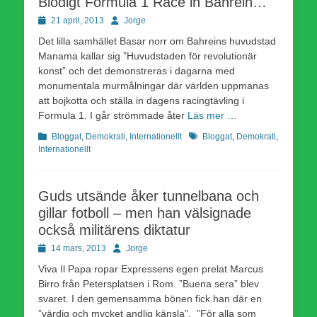
Blodigt Formula 1 Race in Bahrein…
Publicerad
Författare
21 april, 2013
Jorge
den
Det lilla samhället Basar norr om Bahreins huvudstad
Manama kallar sig ”Huvudstaden för revolutionär
konst” och det demonstreras i dagarna med
monumentala murmålningar där världen uppmanas
att bojkotta och ställa in dagens racingtävling i
Formula 1. I går strömmade åter
Läs mer …
Kategorier
Etiketter
Bloggat
,
Demokrati
,
Internationellt
Bloggat
,
Demokrati
,
Internationellt
Guds utsände åker tunnelbana och
gillar fotboll – men han välsignade
också militärens diktatur
Publicerad
Författare
14 mars, 2013
Jorge
den
Viva Il Papa ropar Expressens egen prelat Marcus
Birro från Petersplatsen i Rom. ”Buena sera” blev
svaret. I den gemensamma bönen fick han där en
”värdig och mycket andlig känsla”. ”För alla som