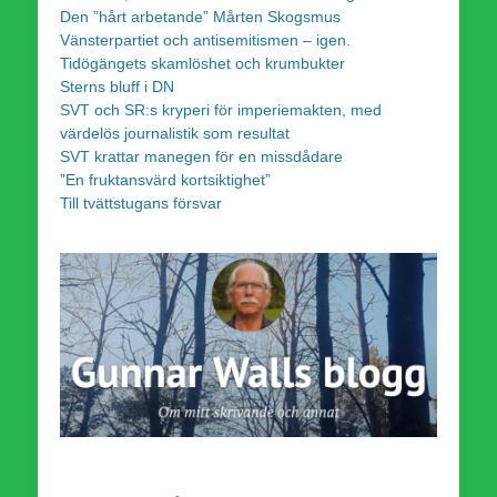
Den ”hårt arbetande” Mårten Skogsmus
Vänsterpartiet och antisemitismen – igen.
Tidögängets skamlöshet och krumbukter
Sterns bluff i DN
SVT och SR:s kryperi för imperiemakten, med
värdelös journalistik som resultat
SVT krattar manegen för en missdådare
”En fruktansvärd kortsiktighet”
Till tvättstugans försvar