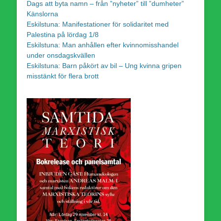
Dags att byta namn – från ”nyheter” till ”dumheter”
Känslorna
Eskilstuna: Manifestationer för solidaritet med
Palestina på lördag 1/8
Eskilstuna: Man anhållen efter kvinnomisshandel
under onsdagskvällen
Eskilstuna: Barn påkört av bil – Ung kvinna gripen
misstänkt för flera brott