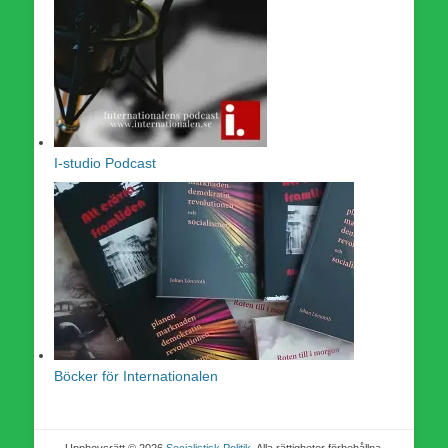
I-studio Podcast
Böcker för Internationalen
Upphovsrätt © 2026
Socialistisk Politik
. Alla rättigheter förbehållna.