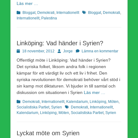
Läs mer …
Kategorier
Etiketter
Bloggat
,
Demokrati
,
Internationellt
Bloggat
,
Demokrati
,
Internationellt
,
Palestina
Linköping: Vad händer i Syrien?
Publicerad
Författare
18 november, 2012
Jorge
Lämna en kommentar
den
Offentligt möte i Linköping: Vad händer i Syrien?
Det syriska folket, liksom andra folk i regionen
kämpar för ett värdigt liv och ett liv i frihet. Den
syriska revolutionen för demokrati behöver vårt stöd i
sin kamp mot diktaturen. Vi bjuder in till samtal och
diskussion om situationen i Syrien
Läs mer …
Kategorier
Demokrati
,
Internationellt
,
Kalendarium
,
Linköping
,
Möten
,
Etiketter
Socialistiska Partiet
,
Syrien
Demokrati
,
Internationellt
,
Kalendarium
,
Linköping
,
Möten
,
Socialistiska Partiet
,
Syrien
Lyckat möte om Syrien