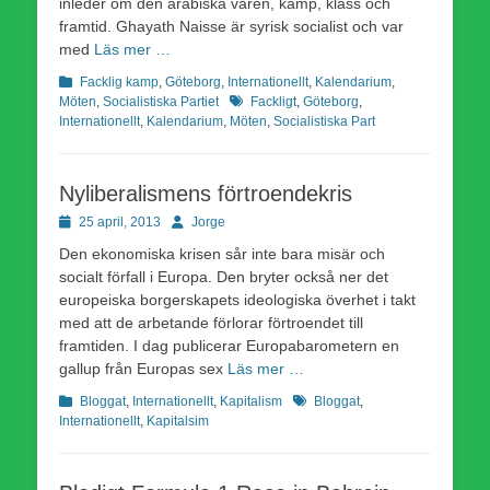
inleder om den arabiska våren, kamp, klass och
framtid. Ghayath Naisse är syrisk socialist och var
med
Läs mer …
Kategorier
Facklig kamp
,
Göteborg
,
Internationellt
,
Kalendarium
,
Etiketter
Möten
,
Socialistiska Partiet
Fackligt
,
Göteborg
,
Internationellt
,
Kalendarium
,
Möten
,
Socialistiska Part
Nyliberalismens förtroendekris
Publicerad
Författare
25 april, 2013
Jorge
den
Den ekonomiska krisen sår inte bara misär och
socialt förfall i Europa. Den bryter också ner det
europeiska borgerskapets ideologiska överhet i takt
med att de arbetande förlorar förtroendet till
framtiden. I dag publicerar Europabarometern en
gallup från Europas sex
Läs mer …
Kategorier
Etiketter
Bloggat
,
Internationellt
,
Kapitalism
Bloggat
,
Internationellt
,
Kapitalsim