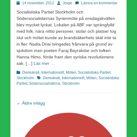
Publicerad
Författare
14 november, 2012
Jorge
Lämna en kommentar
den
Socialistiska Partiet Stockholm och
Södersocialisternas Syrienmöte på onsdagskvällen
blev mycket lyckat. Lokalen på ABF var sprängfylld
med folk, nära nittio personer, stolar och platser tog
slut och mötet kunde av brandsäkerhets skäl inte ta
in fler. Nadia Driai tvingades frånvara på grund av
sjukdom men poeten Faraj Bayrakdar och tolken
Hanna Himo, förde fram den syriska revolutionens
sak. […]
Läs mer …
Kategorier
Demokrati
,
Internationellt
,
Möten
,
Socialistiska Partiet
,
Etiketter
Stockholm
Demokrati
,
Internationellt
,
Möten
,
Socialistiska
Partiet
,
Södersocialisterna
,
Stockholm
Inläggsnavigering
←
Äldre inlägg