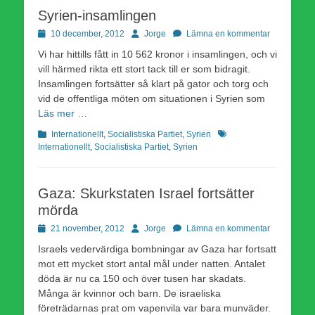
Syrien-insamlingen
Publicerad
Författare
10 december, 2012
Jorge
Lämna en kommentar
den
Vi har hittills fått in 10 562 kronor i insamlingen, och vi
vill härmed rikta ett stort tack till er som bidragit.
Insamlingen fortsätter så klart på gator och torg och
vid de offentliga möten om situationen i Syrien som
Läs mer …
Kategorier
Etiketter
Internationellt
,
Socialistiska Partiet
,
Syrien
Internationellt
,
Socialistiska Partiet
,
Syrien
Gaza: Skurkstaten Israel fortsätter
mörda
Publicerad
Författare
21 november, 2012
Jorge
Lämna en kommentar
den
Israels vedervärdiga bombningar av Gaza har fortsatt
mot ett mycket stort antal mål under natten. Antalet
döda är nu ca 150 och över tusen har skadats.
Många är kvinnor och barn. De israeliska
företrädarnas prat om vapenvila var bara munväder.