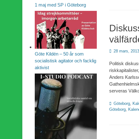
1 maj med SP i Göteborg
Diskuss
välfär
Publicerad
28 mars, 201
Göte Kildén – 50 år som
den
socialistisk agitator och facklig
Politisk disku
aktivist
riskkapitalist
Anders Karlsso
Gathenhielmska
serveras Välko
Kategorier
Göteborg
,
Kal
Göteborg
,
Kalen