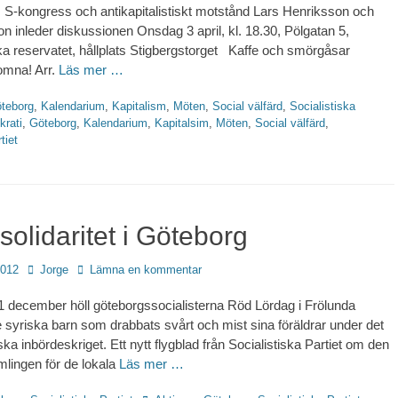
er, S-kongress och antikapitalistiskt motstånd Lars Henriksson och
n inleder diskussionen Onsdag 3 april, kl. 18.30, Pölgatan 5,
 reservatet, hållplats Stigbergstorget Kaffe och smörgåsar
omna! Arr.
Läs mer …
teborg
,
Kalendarium
,
Kapitalism
,
Möten
,
Social välfärd
,
Socialistiska
rati
,
Göteborg
,
Kalendarium
,
Kapitalsim
,
Möten
,
Social välfärd
,
tiet
solidaritet i Göteborg
Författare
2012
Jorge
Lämna en kommentar
 december höll göteborgssocialisterna Röd Lördag i Frölunda
 syriska barn som drabbats svårt och mist sina föräldrar under det
a inbördeskriget. Ett nytt flygblad från Socialistiska Partiet om den
mlingen för de lokala
Läs mer …