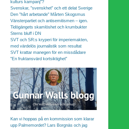
kulturs kampanj”?
Svenskar, ”svenskhet” och ett delat Sverige
Den ”hårt arbetande” Mårten Skogsmus
Vänsterpartiet och antisemitismen – igen.
Tidögängets skamlöshet och krumbukter
Sterns bluff i DN
SVT och SR:s kryperi för imperiemakten,
med värdelös journalistik som resultat
SVT krattar manegen för en missdådare
”En fruktansvärd kortsiktighet”
Kan vi hoppas på en kommission som klarar
upp Palmemordet? Lars Borgnäs och jag