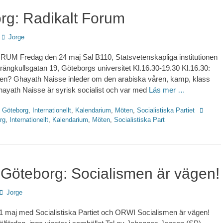
rg: Radikalt Forum
Författare
Jorge
M Fredag den 24 maj Sal B110, Statsvetenskapliga institutionen
prängkullsgatan 19, Göteborgs universitet Kl.16.30-19.30 Kl.16.30:
ien? Ghayath Naisse inleder om den arabiska våren, kamp, klass
hayath Naisse är syrisk socialist och var med
Läs mer …
Etikette
,
Göteborg
,
Internationellt
,
Kalendarium
,
Möten
,
Socialistiska Partiet
rg
,
Internationellt
,
Kalendarium
,
Möten
,
Socialistiska Part
i Göteborg: Socialismen är vägen!
Författare
Jorge
1 maj med Socialistiska Partiet och ORWI Socialismen är vägen!