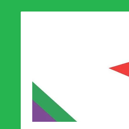
Som medlem i Socialistisk Politik är du medlem i den värld
Socialistisk Politi