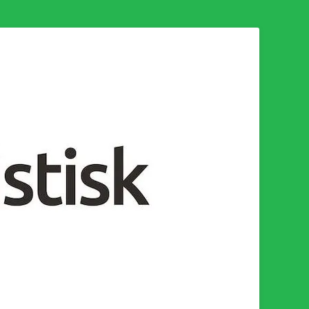
n för en socialistisk framtid!