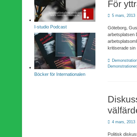
För ytt
Publicerad
5 mars, 2013
den
I-studio Podcast
Göteborg, Gust
arbetsplatsen D
arbetsplatsomb
kritiserade si
Kategorier
Demonstration
Demonstrationer
Böcker för Internationalen
Diskuss
välfär
Publicerad
4 mars, 2013
den
Politisk disku