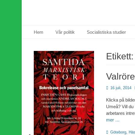
Primär meny
Hoppa
Hem
Vår politik
Socialistiska studier
till
innehåll
Etikett
Valröre
Publicerad
16 juli, 2014
den
Klicka på bilde
Umeå? Vill du 
arbetares intr
mer …
Kategorier
Göteborg
,
Häs