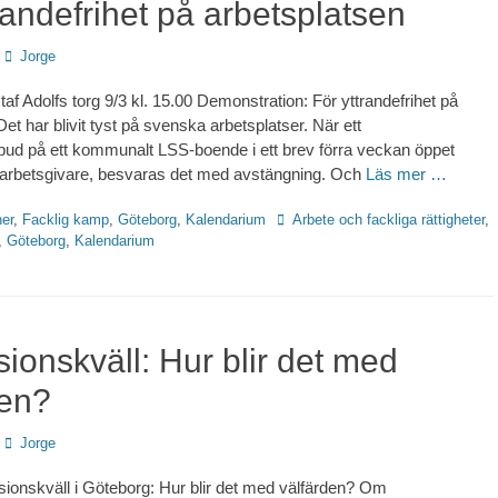
randefrihet på arbetsplatsen
Författare
Jorge
af Adolfs torg 9/3 kl. 15.00 Demonstration: För yttrandefrihet på
et har blivit tyst på svenska arbetsplatser. När ett
ud på ett kommunalt LSS-boende i ett brev förra veckan öppet
n arbetsgivare, besvaras det med avstängning. Och
Läs mer …
Etiketter
er
,
Facklig kamp
,
Göteborg
,
Kalendarium
Arbete och fackliga rättigheter
,
,
Göteborg
,
Kalendarium
ionskväll: Hur blir det med
den?
Författare
Jorge
ssionskväll i Göteborg: Hur blir det med välfärden? Om