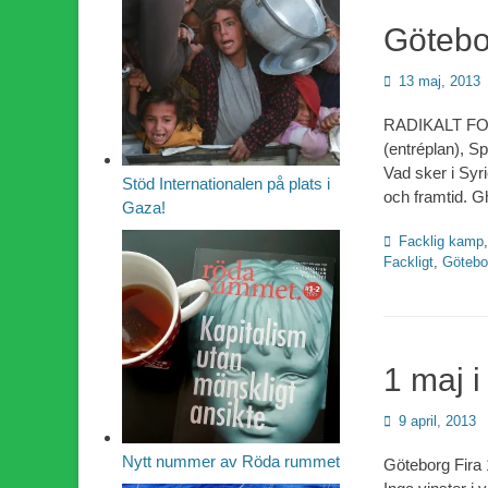
Götebo
Publicerad
13 maj, 2013
den
RADIKALT FORU
(entréplan), S
Vad sker i Syr
Stöd Internationalen på plats i
och framtid. G
Gaza!
Kategorier
Facklig kamp
Fackligt
,
Götebo
1 maj 
Publicerad
9 april, 2013
den
Nytt nummer av Röda rummet
Göteborg Fira 