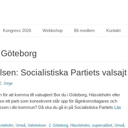
Kongress 2026
Webbshop
Bli medlem
Kontakt
:
Göteborg
lsen: Socialistiska Partiets valsajt
Författare
Jorge
n för att komma till valsajten! Bor du i Göteborg, Hässleholm eller
se ett parti som konsekvent står upp för låginkomsttagares och
essen i din kommun? Då ska du gå in på Socialistiska Partiets
Läs
Etiketter
sleholm
,
Umeå
,
Valrörelsen
Göteborg
,
Hässleholm
,
supervalåret
,
Umeå
,