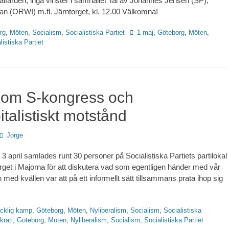
välfärden, inga vinster i samhället Tal av Johannes Jensen (SP),
n (ORWI) m.fl. Järntorget, kl. 12.00 Välkomna!
Etiketter
rg
,
Möten
,
Socialism
,
Socialistiska Partiet
1-maj
,
Göteborg
,
Möten
,
listiska Partiet
 om S-kongress och
italistiskt motstånd
Författare
Jorge
 april samlades runt 30 personer på Socialistiska Partiets partilokal
orget i Majorna för att diskutera vad som egentligen händer med vår
 med kvällen var att på ett informellt sätt tillsammans prata ihop sig
…
cklig kamp
,
Göteborg
,
Möten
,
Nyliberalism
,
Socialism
,
Socialistiska
rati
,
Göteborg
,
Möten
,
Nyliberalism
,
Socialism
,
Socialistiska Partiet