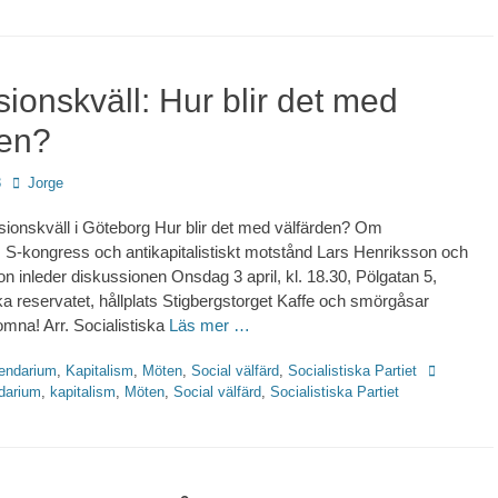
ionskväll: Hur blir det med
den?
Författare
3
Jorge
ssionskväll i Göteborg Hur blir det med välfärden? Om
er, S-kongress och antikapitalistiskt motstånd Lars Henriksson och
n inleder diskussionen Onsdag 3 april, kl. 18.30, Pölgatan 5,
 reservatet, hållplats Stigbergstorget Kaffe och smörgåsar
mna! Arr. Socialistiska
Läs mer …
Etiketter
endarium
,
Kapitalism
,
Möten
,
Social välfärd
,
Socialistiska Partiet
darium
,
kapitalism
,
Möten
,
Social välfärd
,
Socialistiska Partiet