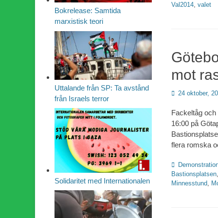
Val2014
,
valet
Bokrelease: Samtida
marxistisk teori
Götebo
mot ra
Uttalande från SP: Ta avstånd
Publicerad
24 oktober, 2
från Israels terror
den
Fackeltåg och 
16:00 på Götapl
Bastionsplatse
flera romska 
Kategorier
Demonstration
Bastionsplatsen
Solidaritet med Internationalen
Minnesstund
,
Mo