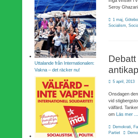
Inga vinster i 
Seroy Ghazaria
Kategorier
1 maj
,
Götebo
Socialism
,
Socia
Debatt
Uttalande från Internationalen:
antikap
Vakna – det räcker nu!
Publicerad
5 april, 2013
den
Onsdagen den 3
vid stigbergst
välfärd. Tanken
om
Läs mer 
Kategorier
Demokrati
,
Fa
Etiketter
Partiet
Demok