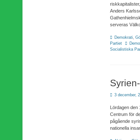
riskkapitalist
Anders Karlsso
Gathenhielmska
serveras Välk
Kategorier
Demokrati
,
Gö
Etiketter
Partiet
Demok
Socialistiska Par
Syrien-
Publicerad
3 december, 
den
Lördagen den 1
Centrum för de
pågående syrisk
nationella insa