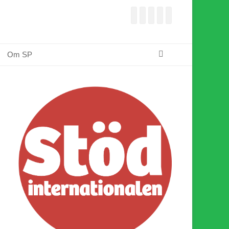
Facebook
E-
Webbflöde
Instagram
Webbplats
post
Sök
Om SP