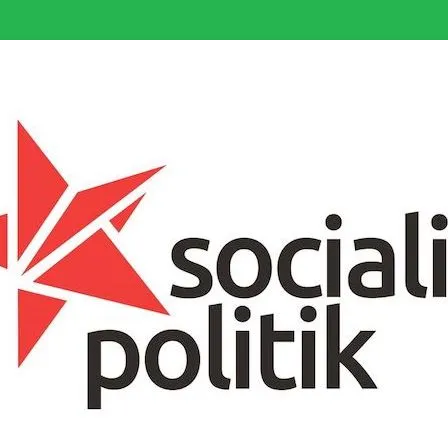
somfattande socialistiska Fjärde Internationalen och en viktig tillgång i kampe
k