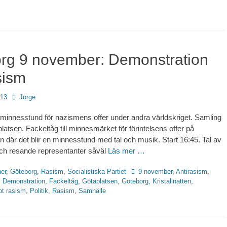
rg 9 november: Demonstration
sism
Författare
013
Jorge
minnesstund för nazismens offer under andra världskriget. Samling
atsen. Fackeltåg till minnesmärket för förintelsens offer på
n där det blir en minnesstund med tal och musik. Start 16:45. Tal av
och resande representanter såväl
Läs mer …
Etiketter
er
,
Göteborg
,
Rasism
,
Socialistiska Partiet
9 november
,
Antirasism
,
,
Demonstration
,
Fackeltåg
,
Götaplatsen
,
Göteborg
,
Kristallnatten
,
t rasism
,
Politik
,
Rasism
,
Samhälle