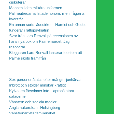
diskuterar
Mannen i den militära uniformen –
Palmeutredarna hittade honom, men frågorna
kvarstår
En annan sorts läsecirkel – Hamlet och Godot
fungerar i rättspsykiatrin
Svar från Lars Renvall på recensionen av
hans nya bok om Palmemordet: Jag
resonerar
Bloggaren Lars Renvall lanserar teori om att
Palme sköts framifrån
Sex personer åtalas efter mångmiljonhärva
Inbrott och stölder minskar kraftigt
Kylvatten försvinner inte – apropå stora
datacenter
Vänstern och sociala medier
Änglamakerskan i Helsingborg
Vänsterpartiets familjepaket