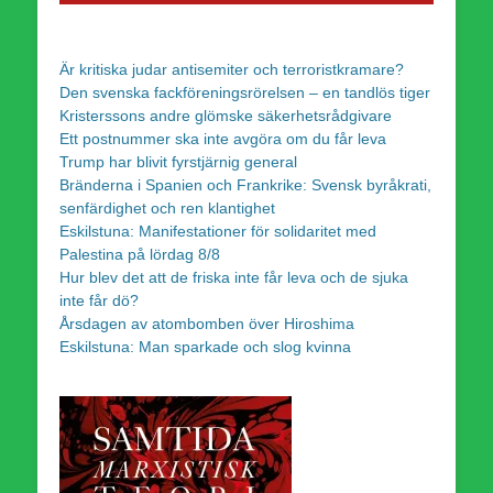
Är kritiska judar antisemiter och terroristkramare?
Den svenska fackföreningsrörelsen – en tandlös tiger
Kristerssons andre glömske säkerhetsrådgivare
Ett postnummer ska inte avgöra om du får leva
Trump har blivit fyrstjärnig general
Bränderna i Spanien och Frankrike: Svensk byråkrati,
senfärdighet och ren klantighet
Eskilstuna: Manifestationer för solidaritet med
Palestina på lördag 8/8
Hur blev det att de friska inte får leva och de sjuka
inte får dö?
Årsdagen av atombomben över Hiroshima
Eskilstuna: Man sparkade och slog kvinna