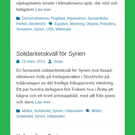
oljekapitalets vinster i klimatkrisens spår, där nöd och
fattigdom
Läs mer …
Kategorier
Demonstrationer
,
Flygblad
,
Imperialism
,
Socialistiska
Etiketter
Partiet
,
Stockholm
Egypten
,
Manning
,
Obama
,
Palestina
,
Snowden
,
Syrien
,
USA
,
Wikileaks
Solidaritetskväll för Syrien
Publicerad
Författare
16 mars, 2013
Jorge
den
En fantastisk solidaritetskväll för Syrien mot Assad-
diktaturen hölls på fredagskvällen i Stockholm på
tvåårsdagen av det fredliga folkupprorets inledning.
Ett par hundra deltagare fick Folkets hus i Årsta att
bågna och ett brett artistuppbåd, med allt från poesi
och dans
Läs mer …
Kategorier
Etiketter
Möten
,
Solidaritet
,
Syrien
,
Uttalanden
Möten
,
Solidaritet
,
Syrien
,
Uttalanden