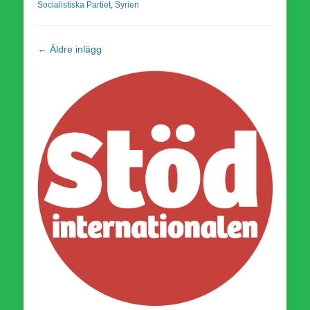
Socialistiska Partiet
,
Syrien
Inläggsnavigering
←
Äldre inlägg