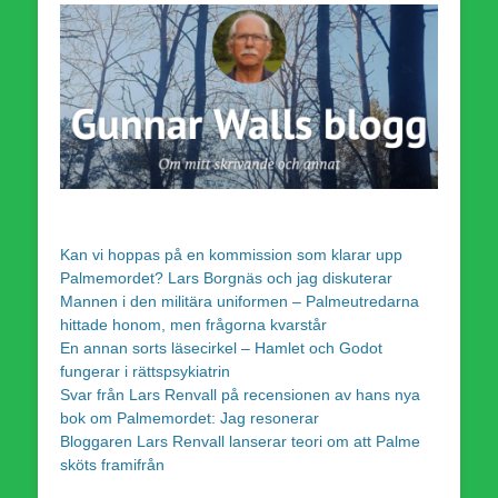
Kan vi hoppas på en kommission som klarar upp
Palmemordet? Lars Borgnäs och jag diskuterar
Mannen i den militära uniformen – Palmeutredarna
hittade honom, men frågorna kvarstår
En annan sorts läsecirkel – Hamlet och Godot
fungerar i rättspsykiatrin
Svar från Lars Renvall på recensionen av hans nya
bok om Palmemordet: Jag resonerar
Bloggaren Lars Renvall lanserar teori om att Palme
sköts framifrån