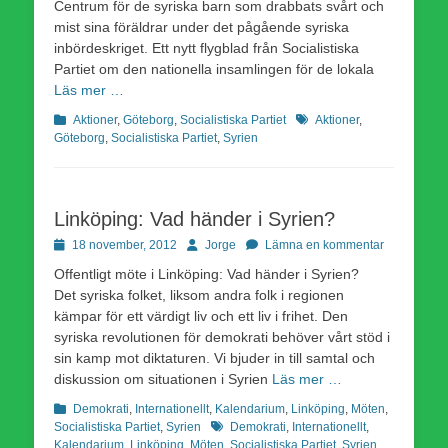
Centrum för de syriska barn som drabbats svårt och
mist sina föräldrar under det pågående syriska
inbördeskriget. Ett nytt flygblad från Socialistiska
Partiet om den nationella insamlingen för de lokala
Läs mer …
Kategorier
Etiketter
Aktioner
,
Göteborg
,
Socialistiska Partiet
Aktioner
,
Göteborg
,
Socialistiska Partiet
,
Syrien
Linköping: Vad händer i Syrien?
Publicerad
Författare
18 november, 2012
Jorge
Lämna en kommentar
den
Offentligt möte i Linköping: Vad händer i Syrien?
Det syriska folket, liksom andra folk i regionen
kämpar för ett värdigt liv och ett liv i frihet. Den
syriska revolutionen för demokrati behöver vårt stöd i
sin kamp mot diktaturen. Vi bjuder in till samtal och
diskussion om situationen i Syrien
Läs mer …
Kategorier
Demokrati
,
Internationellt
,
Kalendarium
,
Linköping
,
Möten
,
Etiketter
Socialistiska Partiet
,
Syrien
Demokrati
,
Internationellt
,
Kalendarium
,
Linköping
,
Möten
,
Socialistiska Partiet
,
Syrien