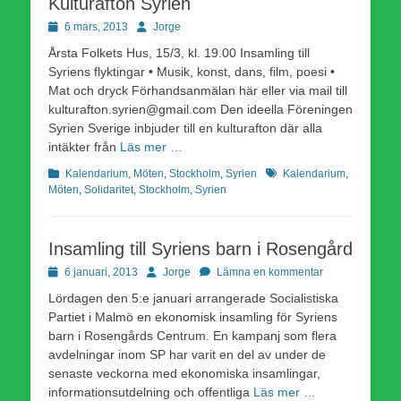
Kulturafton Syrien
Publicerad
Författare
6 mars, 2013
Jorge
den
Årsta Folkets Hus, 15/3, kl. 19.00 Insamling till
Syriens flyktingar • Musik, konst, dans, film, poesi •
Mat och dryck Förhandsanmälan här eller via mail till
kulturafton.syrien@gmail.com Den ideella Föreningen
Syrien Sverige inbjuder till en kulturafton där alla
intäkter från
Läs mer …
Kategorier
Etiketter
Kalendarium
,
Möten
,
Stockholm
,
Syrien
Kalendarium
,
Möten
,
Solidaritet
,
Stockholm
,
Syrien
Insamling till Syriens barn i Rosengård
Publicerad
Författare
6 januari, 2013
Jorge
Lämna en kommentar
den
Lördagen den 5:e januari arrangerade Socialistiska
Partiet i Malmö en ekonomisk insamling för Syriens
barn i Rosengårds Centrum. En kampanj som flera
avdelningar inom SP har varit en del av under de
senaste veckorna med ekonomiska insamlingar,
informationsutdelning och offentliga
Läs mer …