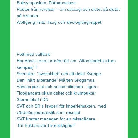
Boksymposium: Förbannelsen
Röster från rörelser – om strategi och slutet på slutet
på historien
Wolfgang Fritz Haug och ideologibegreppet
Fett med valfläsk
Har Anna-Lena Laurén rätt om ”Aftonbladet kulturs
kampanj”?
Svenskar, ”svenskhet” och ett delat Sverige
Den ”hårt arbetande” Mårten Skogsmus
Vänsterpartiet och antisemitismen – igen.
Tidögängets skamlöshet och krumbukter
Sterns bluff i DN
SVT och SR:s kryperi för imperiemakten, med
värdelös journalistik som resultat
SVT krattar manegen för en missdådare
”En fruktansvärd kortsiktighet”