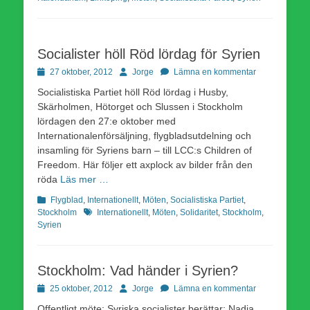
Socialister höll Röd lördag för Syrien
Publicerad
Författare
27 oktober, 2012
Jorge
Lämna en kommentar
den
Socialistiska Partiet höll Röd lördag i Husby,
Skärholmen, Hötorget och Slussen i Stockholm
lördagen den 27:e oktober med
Internationalenförsäljning, flygbladsutdelning och
insamling för Syriens barn – till LCC:s Children of
Freedom. Här följer ett axplock av bilder från den
röda
Läs mer …
Kategorier
Flygblad
,
Internationellt
,
Möten
,
Socialistiska Partiet
,
Etiketter
Stockholm
Internationellt
,
Möten
,
Solidaritet
,
Stockholm
,
Syrien
Stockholm: Vad händer i Syrien?
Publicerad
Författare
25 oktober, 2012
Jorge
Lämna en kommentar
den
Offentligt möte: Syriska socialister berättar; Nadia