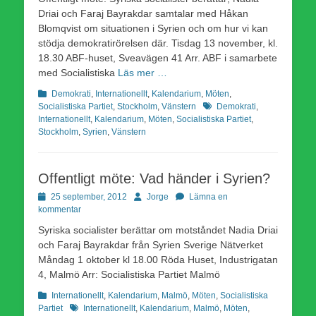
Driai och Faraj Bayrakdar samtalar med Håkan
Blomqvist om situationen i Syrien och om hur vi kan
stödja demokratirörelsen där. Tisdag 13 november, kl.
18.30 ABF-huset, Sveavägen 41 Arr. ABF i samarbete
med Socialistiska
Läs mer …
Kategorier
Demokrati
,
Internationellt
,
Kalendarium
,
Möten
,
Etiketter
Socialistiska Partiet
,
Stockholm
,
Vänstern
Demokrati
,
Internationellt
,
Kalendarium
,
Möten
,
Socialistiska Partiet
,
Stockholm
,
Syrien
,
Vänstern
Offentligt möte: Vad händer i Syrien?
Publicerad
Författare
25 september, 2012
Jorge
Lämna en
den
kommentar
Syriska socialister berättar om motståndet Nadia Driai
och Faraj Bayrakdar från Syrien Sverige Nätverket
Måndag 1 oktober kl 18.00 Röda Huset, Industrigatan
4, Malmö Arr: Socialistiska Partiet Malmö
Kategorier
Internationellt
,
Kalendarium
,
Malmö
,
Möten
,
Socialistiska
Etiketter
Partiet
Internationellt
,
Kalendarium
,
Malmö
,
Möten
,