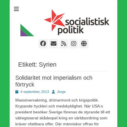
Som medlem i Socialistisk Politik är du medlem i den
Socialistisk Politik
världsomfattande socialistiska Fjärde Internationalen och en viktig
tillgång i kampen för en socialistisk framtid!
Facebook
E-
Webbflöde
Instagram
Webbplats
post
Etikett:
Syrien
Solidaritet mot imperialism och
förtryck
Publicerad
Författare
4 september, 2013
Jorge
den
Massövervakning, drönarmord och krigspolitik.
Krypande hyckleri och medskyldighet. När USA:s
president besöker Sverige förenas de styrande till ett
välregisserat skådespel kring en världsordning som
kräver ofattbara offer. Där människor offras för