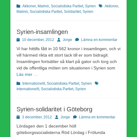
Kategorier
Etiketter
Aktioner
,
Malmö
,
Socialistiska Partiet
,
Syrien
Aktioner
,
Malmö
,
Socialistiska Partiet
,
Solidaritet
,
Syrien
Syrien-insamlingen
Publicerad
Författare
10 december, 2012
Jorge
Lämna en kommentar
den
Vi har hittills fått in 10 562 kronor i insamlingen, och vi
vill härmed rikta ett stort tack till er som bidragit.
Insamlingen fortsätter så klart på gator och torg och
vid de offentliga möten om situationen i Syrien som
Läs mer …
Kategorier
Etiketter
Internationellt
,
Socialistiska Partiet
,
Syrien
Internationellt
,
Socialistiska Partiet
,
Syrien
Syrien-solidaritet i Göteborg
Publicerad
Författare
3 december, 2012
Jorge
Lämna en kommentar
den
Lördagen den 1 december höll
göteborgssocialisterna Röd Lördag i Frölunda