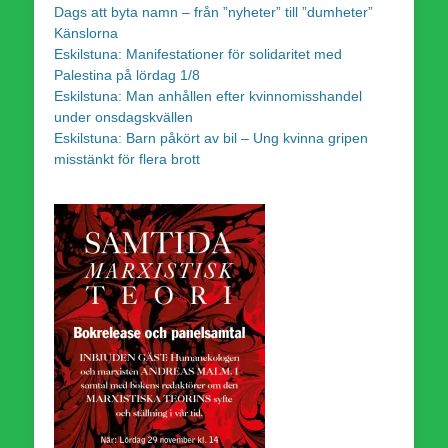
Dags att byta namn – från ”nyheter” till ”dumheter”
Känslorna
Eskilstuna: Manifestationer för solidaritet med
Palestina på lördag 1/8
Eskilstuna: Man anhållen efter kvinnomisshandel
under onsdagskvällen
Eskilstuna: Barn påkört av bil – Ung kvinna gripen
misstänkt för flera brott