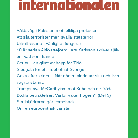
Våldsvåg i Pakistan mot folkliga protester
Att sila terrorister men svälja statsterror
Urkult visar att vänlighet fungerar
40 år sedan Aitik-strejken: Lars Karlsson skriver själv
om vad som hände
Ceuta – en glimt av hopp för Tidö
Stödgala för ett Tidöbefriat Sverige
Gaza efter kriget… När döden aldrig tar slut och livet
vägrar stanna
Trumps nya McCarthyism mot Kuba och de ”röda”
Bodils betraktelser: Varför växer högern? (Del 5)
Strutsfjädrarna gör comeback
Om en eurocentrisk vänster