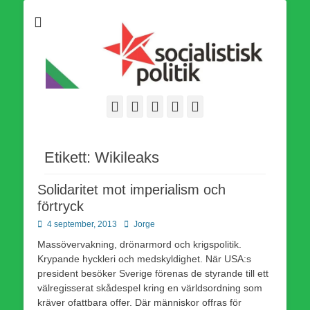
Som medlem i Socialistisk Politik är du medlem i den
Socialistisk Politik
världsomfattande socialistiska Fjärde Internationalen och en viktig
tillgång i kampen för en socialistisk framtid!
Facebook
E-
Webbflöde
Instagram
Webbplats
post
Etikett:
Wikileaks
Solidaritet mot imperialism och
förtryck
Publicerad
Författare
4 september, 2013
Jorge
den
Massövervakning, drönarmord och krigspolitik.
Krypande hyckleri och medskyldighet. När USA:s
president besöker Sverige förenas de styrande till ett
välregisserat skådespel kring en världsordning som
kräver ofattbara offer. Där människor offras för