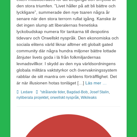
den stora triumfen. ”Livet håller på att bli bättre och
lyckligare”, summerade den nye tsaren några år
senare när den stora terrorn rullat igång. Kanske är
det ingen slump att liberalernas frenetiska
lyckobudskap numera för tankarna till despotins
tidevarv och Orwellskt nyspråk. Den ekonomiska och
sociala elitens värld liknar alltmer ett globalt gated
community där några hundra miljoner bättre lottade
åtnjuter livets goda i lä från folkmiljardernas
levnadsvillkor. I skydd av den nya världsordningens
globala militära vaktstyrkor och övervakningssystem
rabblar de sitt mantra om världens förträfflighet. Det
är när illusionen hotas tonläget […]
Läs mer …
Kategorier
Etiketter
Ledare
"strålande tider
,
Bagdad-Bob
,
Josef Stalin
,
nyliberala projektet
,
orwellskt nyspråk
,
Wikileaks