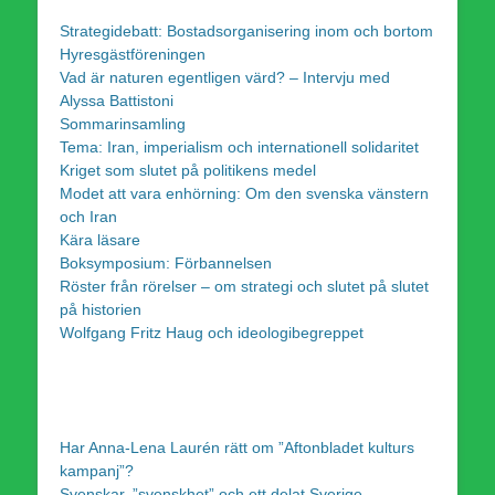
Strategidebatt: Bostadsorganisering inom och bortom
Hyresgästföreningen
Vad är naturen egentligen värd? – Intervju med
Alyssa Battistoni
Sommarinsamling
Tema: Iran, imperialism och internationell solidaritet
Kriget som slutet på politikens medel
Modet att vara enhörning: Om den svenska vänstern
och Iran
Kära läsare
Boksymposium: Förbannelsen
Röster från rörelser – om strategi och slutet på slutet
på historien
Wolfgang Fritz Haug och ideologibegreppet
Har Anna-Lena Laurén rätt om ”Aftonbladet kulturs
kampanj”?
Svenskar, ”svenskhet” och ett delat Sverige