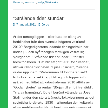
Vanunu
,
terrorism
,
tortyr
,
Wikileaks
”Strålande tider stundar”
Publicerad
Författare
7 januari, 2011
Jorge
den
Är det tomteglöggen – eller bara en släng av
fartblindhet från den svenska högerns valtriumf
2010? Borgerlighetens ledande tidningsdrake har
under jul- och nyårshelgen formligen vältrat sig i
självgodhet. ”Strålande tider stundar”, utbrister
börskrönikören. ”Det blir ett gott 2011 för Sverige”,
utlovar riksbankschefen. ”Ljusa utsikter”, ”Sverige
växlar upp igen”, ”Välkommen till fondparadiset”!
Rubriksättarna vet knappt till sig och toppar inför
nyåret med löftet att katastrofernas 2010 åtföljs av
”Goda nyheter”, ja rentav ”Början till en bättre värld”.
”Yra av framgång”, löd ett berömt yttrande av Josef
Stalin under den stora tvångskollektiviseringen av det
sovjetiska jordbruket 1930 – alltmedan den kulturella
eliten mobiliserades för att besjunga och smycka ut