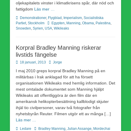
oljekapitalets vinster i klimatkrisens spår, där nöd och
fattigdom
Läs mer …
Kategorier
Demonstrationer
,
Flygblad
,
Imperialism
,
Socialistiska
Etiketter
Partiet
,
Stockholm
Egypten
,
Manning
,
Obama
,
Palestina
,
Snowden
,
Syrien
,
USA
,
Wikileaks
Korpral Bradley Manning riskerar
livstids fängelse
Publicerad
Författare
18 januari, 2013
Jorge
den
I maj 2010 greps korpral Bradley Manning på en
militärbas i Irak anklagad för att ha försett
organisationen Wikileaks med hemlig information. Det
mest omtalade dokumentet som Manning hjälpt
Wikileaks att offentliggöra är den film där en
amerikansk helikopterbesättning kallblodigt skjuter
ihjäl tio civilpersoner, varav två fotografer från
nyhetsbyrån Reuter. Filmen utgör ett av många […]
Läs mer …
Kategorier
Etiketter
Ledare
Bradley Manning
,
Julian Assange
,
Mordechai