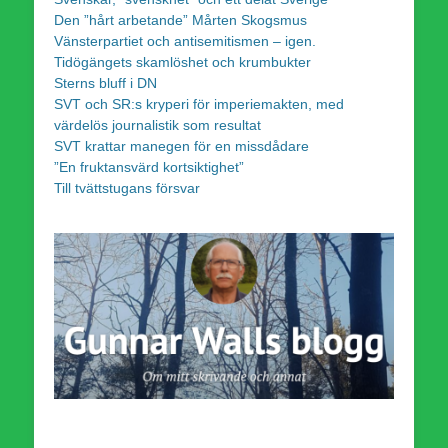
Den ”hårt arbetande” Mårten Skogsmus
Vänsterpartiet och antisemitismen – igen.
Tidögängets skamlöshet och krumbukter
Sterns bluff i DN
SVT och SR:s kryperi för imperiemakten, med
värdelös journalistik som resultat
SVT krattar manegen för en missdådare
”En fruktansvärd kortsiktighet”
Till tvättstugans försvar