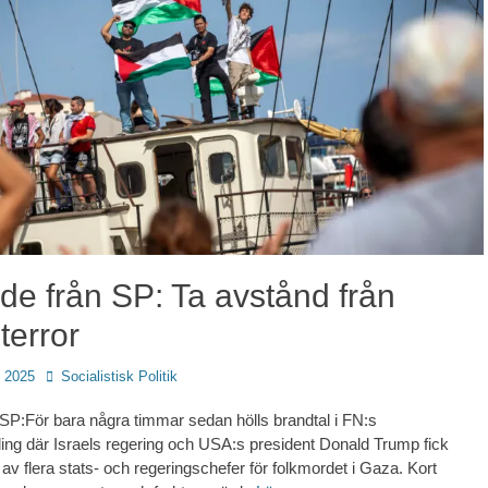
de från SP: Ta avstånd från
 terror
Författare
, 2025
Socialistisk Politik
 SP:För bara några timmar sedan hölls brandtal i FN:s
ing där Israels regering och USA:s president Donald Trump fick
 av flera stats- och regeringschefer för folkmordet i Gaza. Kort