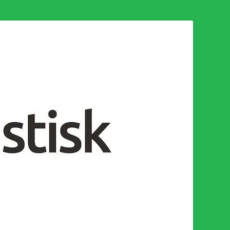
n för en socialistisk framtid!