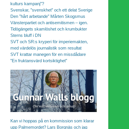
kulturs kampanj”?
Svenskar, ”svenskhet” och ett delat Sverige
Den ”hårt arbetande” Mårten Skogsmus
Vänsterpartiet och antisemitismen – igen.
Tidögängets skamlöshet och krumbukter
Sterns bluff i DN
SVT och SR:s kryperi för imperiemakten,
med värdelös journalistik som resultat
SVT krattar manegen för en missdådare
”En fruktansvärd kortsiktighet”
Kan vi hoppas på en kommission som klarar
upp Palmemordet? Lars Borgnäs och jag