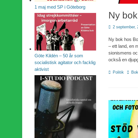
1 maj med SP i Göteborg
Ny bok
Publicerad
2 september, 
den
Ny bok hos Bo
– ett land, en 
sionismens och
Göte Kildén – 50 år som
också en djup
socialistisk agitator och facklig
aktivist
Kategorier
Etiket
Politik
Bok