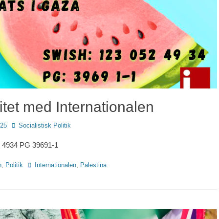
itet med Internationalen
Författare
025
Socialistisk Politik
2 4934 PG 39691-1
Etiketter
n
,
Politik
Internationalen
,
Palestina