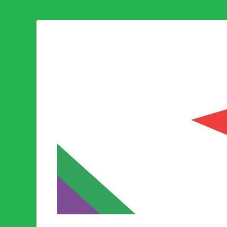
Som medlem i Socialistisk Politik är du medlem i den värld
Socialistisk Politi