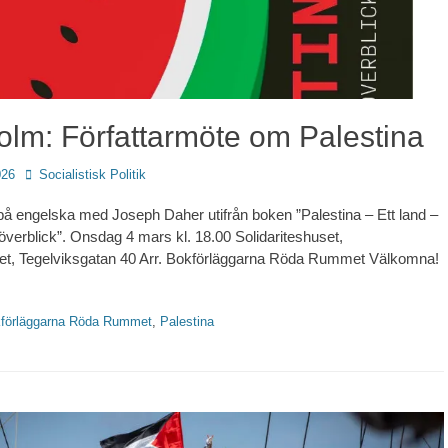
olm: Författarmöte om Palestina
Författare
026
Socialistisk Politik
på engelska med Joseph Daher utifrån boken ”Palestina – Ett land –
överblick”. Onsdag 4 mars kl. 18.00 Solidariteshuset,
eket, Tegelviksgatan 40 Arr. Bokförläggarna Röda Rummet Välkomna!
ter
förläggarna Röda Rummet
,
Palestina