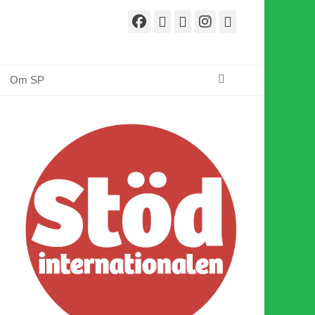
Facebook
E-
Webbflöde
Instagram
Webbplats
post
Sök
Om SP