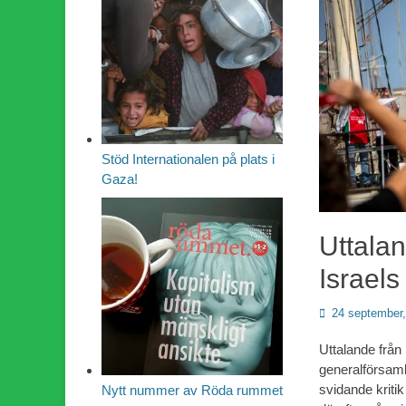
Stöd Internationalen på plats i
Gaza!
Uttalan
Israels
Publicerad
24 september
den
Uttalande från
generalförsaml
svidande kritik
Nytt nummer av Röda rummet