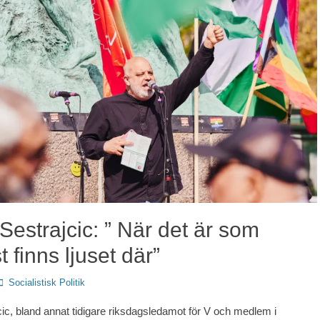
Sestrajcic: ” När det är som
 finns ljuset där”
Författare
Socialistisk Politik
cic, bland annat tidigare riksdagsledamot för V och medlem i