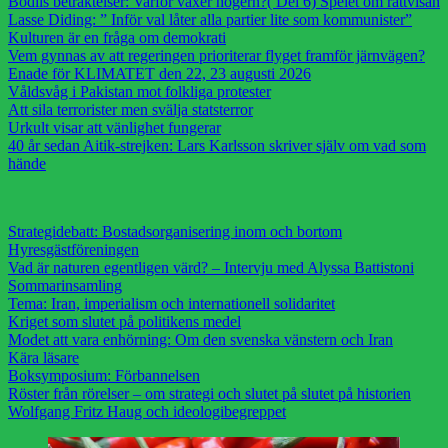
Bodils betraktelser: Varför växer högern?( Del 6) Spelet om rättvisan
Lasse Diding: ” Inför val låter alla partier lite som kommunister”
Kulturen är en fråga om demokrati
Vem gynnas av att regeringen prioriterar flyget framför järnvägen?
Enade för KLIMATET den 22, 23 augusti 2026
Våldsvåg i Pakistan mot folkliga protester
Att sila terrorister men svälja statsterror
Urkult visar att vänlighet fungerar
40 år sedan Aitik-strejken: Lars Karlsson skriver själv om vad som
hände
Strategidebatt: Bostadsorganisering inom och bortom
Hyresgästföreningen
Vad är naturen egentligen värd? – Intervju med Alyssa Battistoni
Sommarinsamling
Tema: Iran, imperialism och internationell solidaritet
Kriget som slutet på politikens medel
Modet att vara enhörning: Om den svenska vänstern och Iran
Kära läsare
Boksymposium: Förbannelsen
Röster från rörelser – om strategi och slutet på slutet på historien
Wolfgang Fritz Haug och ideologibegreppet