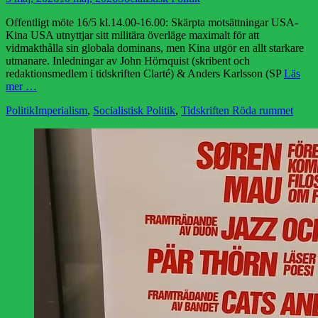
den
Offentligt möte 16/5 kl.14.00-16.00: Skärpta motsättningar USA-
Kina USA utnyttjar sitt militära överläge maximalt för att
vidmakthålla sin globala dominans, men Kina utgör en allt starkare
utmanare. Inledningar av John Hörnquist (skribent och
redaktionsmedlem i tidskriften Clarté) & Anders Karlsson (SP
Läs
mer …
Kategorier
Etiketter
Politik
Imperialism
,
Socialistisk Politik
,
Tidskriften Röda rummet