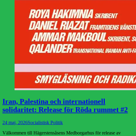
Iran, Palestina och internationell
solidaritet: Release för Röda rummet #2
Publicerad
Författare
24 maj, 2026
Socialistisk Politik
den
Välkommen till Hägerstensåsens Medborgarhus för release av