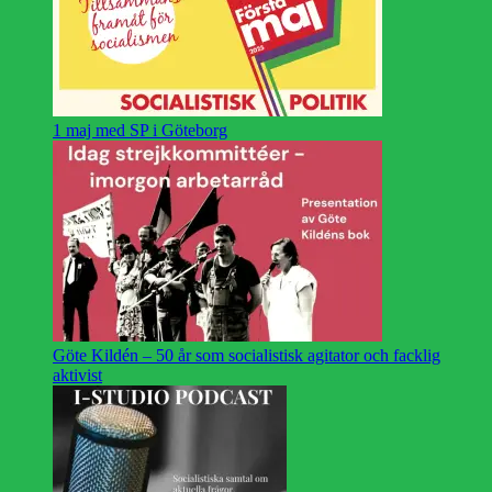
1 maj med SP i Göteborg
Göte Kildén – 50 år som socialistisk agitator och facklig
aktivist