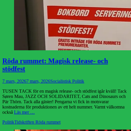
Röda rummet: Magisk release- och
stödfest
Publicerad
Författare
7 mars, 2026
7 mars, 2026
Socialistisk Politik
den
TUSEN TACK för en magisk release- och stödfest igår kväll! Tack
Søren Mau, JAZZ OCH SOLIDARITET, Cats and Dinosaurs och
Pär Thörn. Tack alla gäster! Pengarna vi fick in motsvarar
kostnaderna för produktionen av ett helt nummer. Varmt välkomna
också
Läs mer …
Kategorier
Etiketter
Politik
Tidskriften Röda rummet