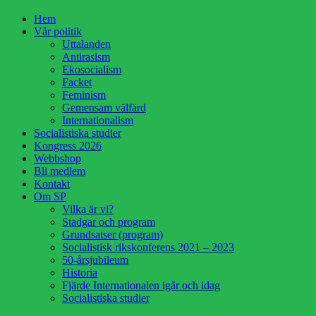
Hoppa
Hem
till
Vår politik
innehåll
Uttalanden
Antirasism
Ekosocialism
Facket
Feminism
Gemensam välfärd
Internationalism
Socialistiska studier
Kongress 2026
Webbshop
Bli medlem
Kontakt
Om SP
Vilka är vi?
Stadgar och program
Grundsatser (program)
Socialistisk rikskonferens 2021 – 2023
50-årsjubileum
Historia
Fjärde Internationalen igår och idag
Socialistiska studier