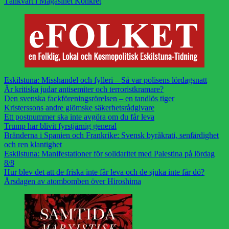
Tänkvärt i Magasinet Konkret
Eskilstuna: Misshandel och fylleri – Så var polisens lördagsnatt
Är kritiska judar antisemiter och terroristkramare?
Den svenska fackföreningsrörelsen – en tandlös tiger
Kristerssons andre glömske säkerhetsrådgivare
Ett postnummer ska inte avgöra om du får leva
Trump har blivit fyrstjärnig general
Bränderna i Spanien och Frankrike: Svensk byråkrati, senfärdighet
och ren klantighet
Eskilstuna: Manifestationer för solidaritet med Palestina på lördag
8/8
Hur blev det att de friska inte får leva och de sjuka inte får dö?
Årsdagen av atombomben över Hiroshima