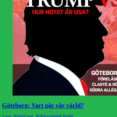
Göteborg: Vart går vår värld?
Publicerad
Författare
5 maj, 2026
10 maj, 2026
Socialistisk Politik