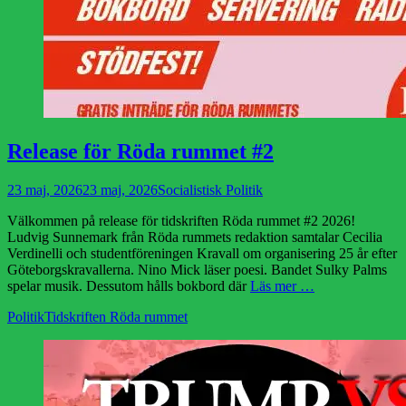
Release för Röda rummet #2
Publicerad
Författare
23 maj, 2026
23 maj, 2026
Socialistisk Politik
den
Välkommen på release för tidskriften Röda rummet #2 2026!
Ludvig Sunnemark från Röda rummets redaktion samtalar Cecilia
Verdinelli och studentföreningen Kravall om organisering 25 år efter
Göteborgskravallerna. Nino Mick läser poesi. Bandet Sulky Palms
spelar musik. Dessutom hålls bokbord där
Läs mer …
Kategorier
Etiketter
Politik
Tidskriften Röda rummet