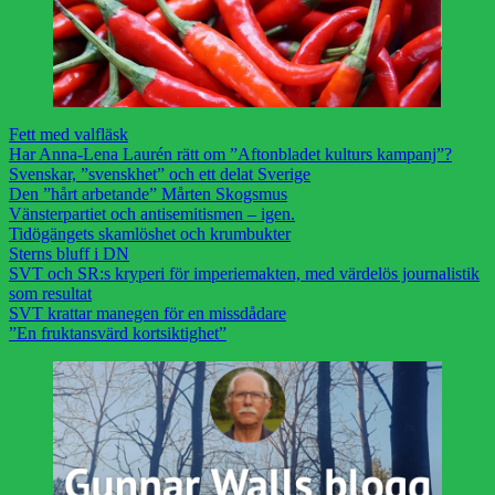
Fett med valfläsk
Har Anna-Lena Laurén rätt om ”Aftonbladet kulturs kampanj”?
Svenskar, ”svenskhet” och ett delat Sverige
Den ”hårt arbetande” Mårten Skogsmus
Vänsterpartiet och antisemitismen – igen.
Tidögängets skamlöshet och krumbukter
Sterns bluff i DN
SVT och SR:s kryperi för imperiemakten, med värdelös journalistik
som resultat
SVT krattar manegen för en missdådare
”En fruktansvärd kortsiktighet”