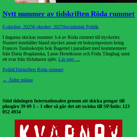
Nytt nummer av tidskriften Röda rummet
Publicerad
Författare
6 oktober, 2025
6 oktober, 2025
Socialistisk Politik
den
I dagarna skickas nummer 3-4 av Röda rummet till tryckeriet.
Numret innehåller bland mycket annat ett boksymposium kring
Frances Tuuloskorpis bok Bageriet i paradiset med kommentarer
från Daria Bogdanska, Lasse Henriksson och Frida Tånghag samt
ett svar från författaren själv.
Läs mer …
Kategorier
Etiketter
Politik
Tidskriften Röda rummet
Inläggsnavigering
←
Äldre inlägg
Stöd tidningen Internationalen genom att skicka pengar till
plusgiro 39 69 1 – 1 eller så går det att swisha till SP/Intis: 123
052 4934