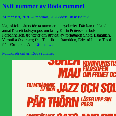
Nytt nummer av Röda rummet
Publicerad
Författare
24 februari, 2026
24 februari, 2026
Socialistisk Politik
den
Idag skickas årets första nummer till tryckeriet. Där kan ni bland
annat läsa ett boksymposium kring Karin Petterssons bok
Förbannelsen, tre texter om strategi av författaren Shora Esmailian,
Veronika Österberg från Ta tillbaka framtiden, Edvard Lakso Tesak
från Förbundet Allt
Läs mer …
Kategorier
Etiketter
Politik
Tidskriften Röda rummet