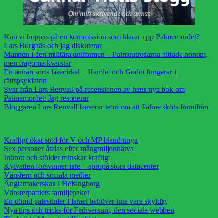
Kan vi hoppas på en kommission som klarar upp Palmemordet?
Lars Borgnäs och jag diskuterar
Mannen i den militära uniformen – Palmeutredarna hittade honom,
men frågorna kvarstår
En annan sorts läsecirkel – Hamlet och Godot fungerar i
rättspsykiatrin
Svar från Lars Renvall på recensionen av hans nya bok om
Palmemordet: Jag resonerar
Bloggaren Lars Renvall lanserar teori om att Palme sköts framifrån
Kraftigt ökat stöd för V och MP bland unga
Sex personer åtalas efter mångmiljonhärva
Inbrott och stölder minskar kraftigt
Kylvatten försvinner inte – apropå stora datacenter
Vänstern och sociala medier
Änglamakerskan i Helsingborg
Vänsterpartiets familjepaket
En dömd palestinier i Israel behöver inte vara skyldig
Nya tips och tricks för Fediversum, den sociala webben