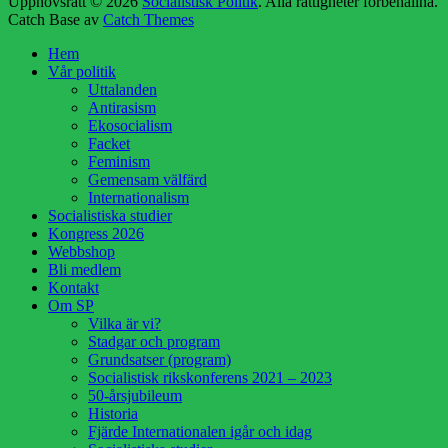
Upphovsrätt © 2026
Socialistisk Politik
. Alla rättigheter förbehållna.
Catch Base av
Catch Themes
Rulla
Hem
upp
Vår politik
Uttalanden
Antirasism
Ekosocialism
Facket
Feminism
Gemensam välfärd
Internationalism
Socialistiska studier
Kongress 2026
Webbshop
Bli medlem
Kontakt
Om SP
Vilka är vi?
Stadgar och program
Grundsatser (program)
Socialistisk rikskonferens 2021 – 2023
50-årsjubileum
Historia
Fjärde Internationalen igår och idag