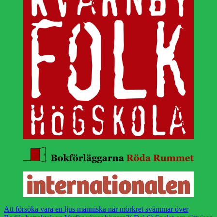
Att försöka vara en ljus människa när mörkret svämmar över