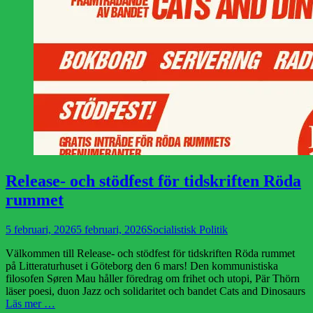
Release- och stödfest för tidskriften Röda
rummet
Publicerad
Författare
5 februari, 2026
5 februari, 2026
Socialistisk Politik
den
Välkommen till Release- och stödfest för tidskriften Röda rummet
på Litteraturhuset i Göteborg den 6 mars! Den kommunistiska
filosofen Søren Mau håller föredrag om frihet och utopi, Pär Thörn
läser poesi, duon Jazz och solidaritet och bandet Cats and Dinosaurs
Läs mer …