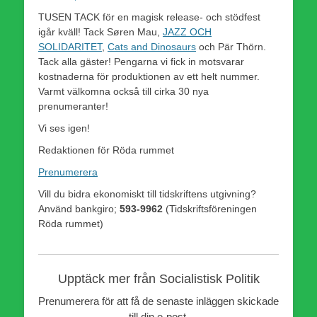
den
TUSEN TACK för en magisk release- och stödfest
igår kväll! Tack Søren Mau,
JAZZ OCH
SOLIDARITET
,
Cats and Dinosaurs
och Pär Thörn.
Tack alla gäster! Pengarna vi fick in motsvarar
kostnaderna för produktionen av ett helt nummer.
Varmt välkomna också till cirka 30 nya
prenumeranter!
Vi ses igen!
Redaktionen för Röda rummet
Prenumerera
Vill du bidra ekonomiskt till tidskriftens utgivning?
Använd bankgiro;
593-9962
(Tidskriftsföreningen
Röda rummet)
Upptäck mer från Socialistisk Politik
Prenumerera för att få de senaste inläggen skickade
till din e-post.