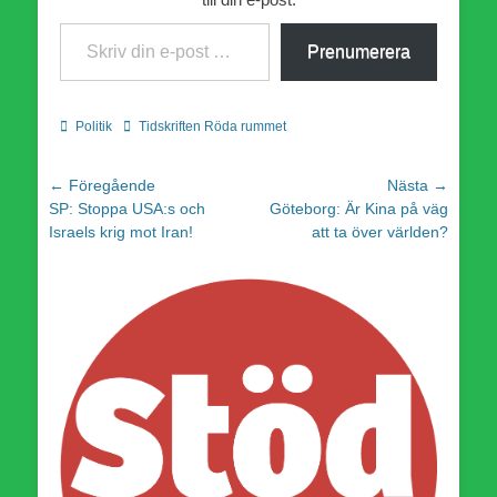
Skriv din e-post …
Prenumerera
Kategorier
Etiketter
Politik
Tidskriften Röda rummet
Inläggsnavigering
← Föregående
Nästa →
Föregående
Nästa
SP: Stoppa USA:s och
Göteborg: Är Kina på väg
inlägg:
inlägg:
Israels krig mot Iran!
att ta över världen?