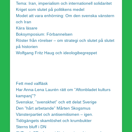
Tema: Iran, imperialism och internationell solidaritet
Kriget som slutet på politikens medel
Modet att vara enhörning: Om den svenska vänstern
och Iran
Kära läsare
Boksymposium: Förbannelsen
Röster från rörelser – om strategi och slutet på slutet
på historien
Wolfgang Fritz Haug och ideologibegreppet
Fett med valfläsk
Har Anna-Lena Laurén rätt om ”Aftonbladet kulturs
kampanj”?
Svenskar, ”svenskhet” och ett delat Sverige
Den ”hårt arbetande” Mårten Skogsmus
Vänsterpartiet och antisemitismen – igen.
Tidögängets skamlöshet och krumbukter
Sterns bluff i DN