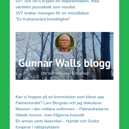
SVT och SR:s kryperi för imperiemakten, med
värdelös journalistik som resultat
SVT krattar manegen för en missdådare
”En fruktansvärd kortsiktighet”
Kan vi hoppas på en kommission som klarar upp
Palmemordet? Lars Borgnäs och jag diskuterar
Mannen i den militära uniformen – Palmeutredarna
hittade honom, men frågorna kvarstår
En annan sorts läsecirkel – Hamlet och Godot
fungerar i rättspsykiatrin