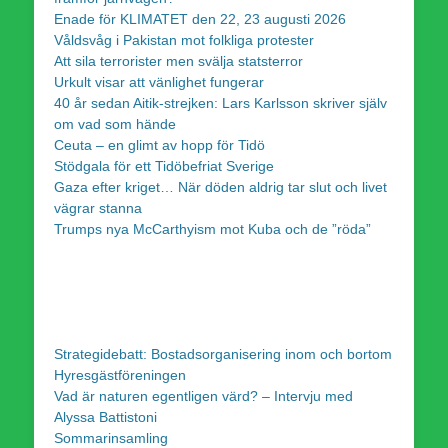
Enade för KLIMATET den 22, 23 augusti 2026
Våldsvåg i Pakistan mot folkliga protester
Att sila terrorister men svälja statsterror
Urkult visar att vänlighet fungerar
40 år sedan Aitik-strejken: Lars Karlsson skriver själv
om vad som hände
Ceuta – en glimt av hopp för Tidö
Stödgala för ett Tidöbefriat Sverige
Gaza efter kriget… När döden aldrig tar slut och livet
vägrar stanna
Trumps nya McCarthyism mot Kuba och de ”röda”
Strategidebatt: Bostadsorganisering inom och bortom
Hyresgästföreningen
Vad är naturen egentligen värd? – Intervju med
Alyssa Battistoni
Sommarinsamling