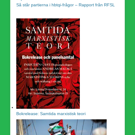
Så står partierna i hbtqi-frågor – Rapport från RFSL
Bokrelease: Samtida marxistisk teori