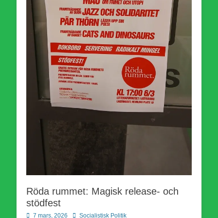
Röda rummet: Magisk release- och
stödfest
Publicerad
Författare
7 mars, 2026
Socialistisk Politik