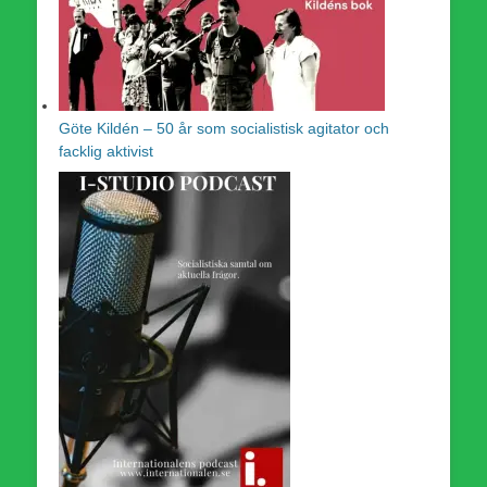
Göte Kildén – 50 år som socialistisk agitator och
facklig aktivist