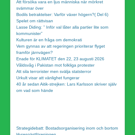
Att försöka vara en ljus människa när mörkret
svämmar över
Bodils betraktelser: Varför växer högern?( Del 6)
Spelet om rättvisan
Lasse Diding: ” Inför val låter alla partier lite som
kommunister”
Kulturen är en fråga om demokrati
Vem gynnas av att regeringen prioriterar flyget
framför järnvägen?
Enade för KLIMATET den 22, 23 augusti 2026
Våldsvåg i Pakistan mot folkliga protester
Att sila terrorister men svälja statsterror
Urkult visar att vänlighet fungerar
40 år sedan Aitik-strejken: Lars Karlsson skriver själv
om vad som hände
Strategidebatt: Bostadsorganisering inom och bortom
Hyresgästföreningen