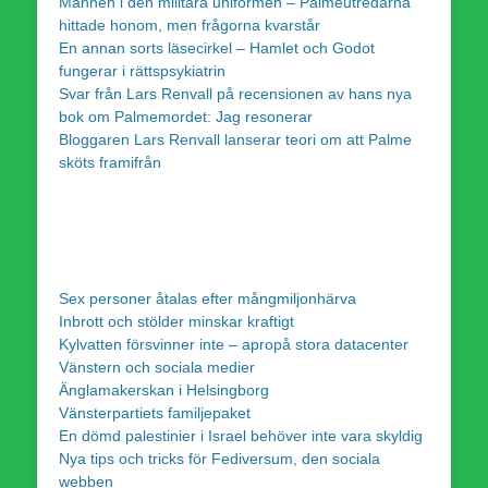
Mannen i den militära uniformen – Palmeutredarna
hittade honom, men frågorna kvarstår
En annan sorts läsecirkel – Hamlet och Godot
fungerar i rättspsykiatrin
Svar från Lars Renvall på recensionen av hans nya
bok om Palmemordet: Jag resonerar
Bloggaren Lars Renvall lanserar teori om att Palme
sköts framifrån
Sex personer åtalas efter mångmiljonhärva
Inbrott och stölder minskar kraftigt
Kylvatten försvinner inte – apropå stora datacenter
Vänstern och sociala medier
Änglamakerskan i Helsingborg
Vänsterpartiets familjepaket
En dömd palestinier i Israel behöver inte vara skyldig
Nya tips och tricks för Fediversum, den sociala
webben