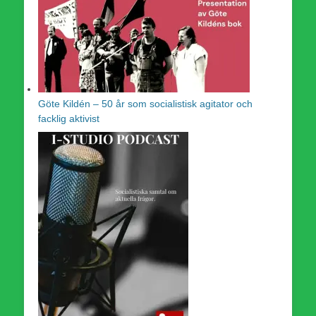
Göte Kildén – 50 år som socialistisk agitator och
facklig aktivist