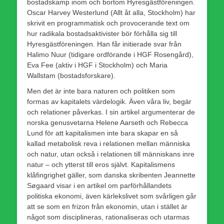
bostadskamp inom och bortom Hyresgästföreningen.
Oscar Harvey Westerlund (Allt åt alla, Stockholm) har
skrivit en programmatisk och provocerande text om
hur radikala bostadsaktivister bör förhålla sig till
Hyresgästföreningen. Han får initierade svar från
Halimo Nuur (tidigare ordförande i HGF Rosengård),
Eva Fee (aktiv i HGF i Stockholm) och Maria
Wallstam (bostadsforskare).
Men det är inte bara naturen och politiken som
formas av kapitalets värdelogik. Även våra liv, begär
och relationer påverkas. I sin artikel argumenterar de
norska genusvetarna Helene Aarseth och Rebecca
Lund för att kapitalismen inte bara skapar en så
kallad metabolisk reva i relationen mellan människa
och natur, utan också i relationen till människans inre
natur – och ytterst till eros självt. Kapitalismens
klåfingrighet gäller, som danska skribenten Jeannette
Søgaard visar i en artikel om parförhållandets
politiska ekonomi, även kärlekslivet som svårligen går
att se som en frizon från ekonomin, utan i stället är
något som disciplineras, rationaliseras och utarmas