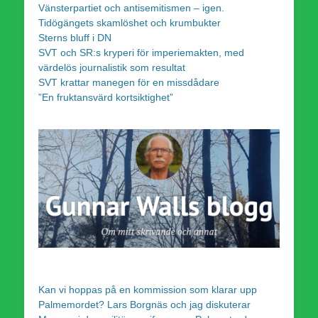
Vänsterpartiet och antisemitismen – igen.
Tidögängets skamlöshet och krumbukter
Sterns bluff i DN
SVT och SR:s kryperi för imperiemakten, med
värdelös journalistik som resultat
SVT krattar manegen för en missdådare
”En fruktansvärd kortsiktighet”
Kan vi hoppas på en kommission som klarar upp
Palmemordet? Lars Borgnäs och jag diskuterar