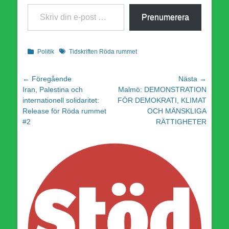
Skriv din e-post …
Prenumerera
Kategorier
Etiketter
Politik
Tidskriften Röda rummet
Inläggsnavigering
← Föregående
Nästa →
Föregående
Nästa
Iran, Palestina och
Malmö: DEMONSTRATION
inlägg:
inlägg:
internationell solidaritet:
FÖR DEMOKRATI, KLIMAT
Release för Röda rummet
OCH MÄNSKLIGA
#2
RÄTTIGHETER