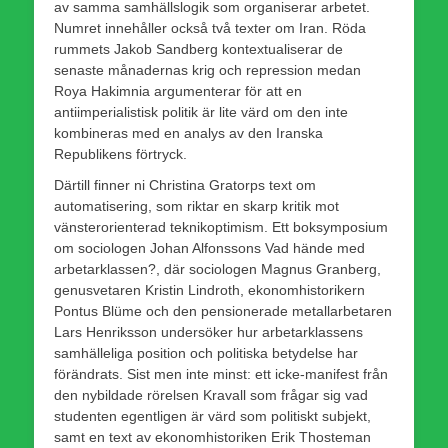
av samma samhällslogik som organiserar arbetet.
Numret innehåller också två texter om Iran. Röda
rummets Jakob Sandberg kontextualiserar de
senaste månadernas krig och repression medan
Roya Hakimnia argumenterar för att en
antiimperialistisk politik är lite värd om den inte
kombineras med en analys av den Iranska
Republikens förtryck.
Därtill finner ni Christina Gratorps text om
automatisering, som riktar en skarp kritik mot
vänsterorienterad teknikoptimism. Ett boksymposium
om sociologen Johan Alfonssons Vad hände med
arbetarklassen?, där sociologen Magnus Granberg,
genusvetaren Kristin Lindroth, ekonomhistorikern
Pontus Blüme och den pensionerade metallarbetaren
Lars Henriksson undersöker hur arbetarklassens
samhälleliga position och politiska betydelse har
förändrats. Sist men inte minst: ett icke-manifest från
den nybildade rörelsen Kravall som frågar sig vad
studenten egentligen är värd som politiskt subjekt,
samt en text av ekonomhistoriken Erik Thosteman