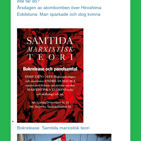
inte får dö?
Årsdagen av atombomben över Hiroshima
Eskilstuna: Man sparkade och slog kvinna
Bokrelease: Samtida marxistisk teori