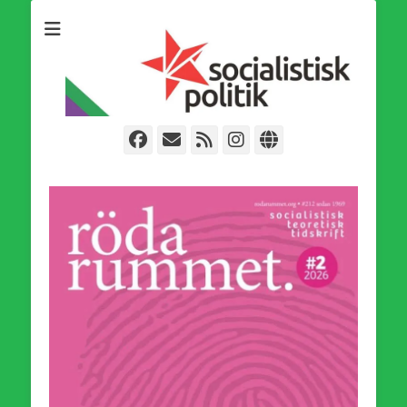
Som medlem i Socialistisk Politik är du medlem i den
Socialistisk Politik
världsomfattande socialistiska Fjärde Internationalen och en viktig
tillgång i kampen för en socialistisk framtid!
Facebook
E-
Webbflöde
Instagram
Webbplats
post