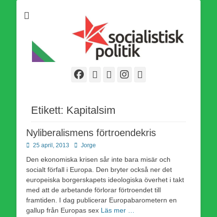
Som medlem i Socialistisk Politik är du medlem i den
Socialistisk Politik
världsomfattande socialistiska Fjärde Internationalen och en viktig
tillgång i kampen för en socialistisk framtid!
Facebook
E-
Webbflöde
Instagram
Webbplats
post
Etikett:
Kapitalsim
Nyliberalismens förtroendekris
Publicerad
Författare
25 april, 2013
Jorge
den
Den ekonomiska krisen sår inte bara misär och
socialt förfall i Europa. Den bryter också ner det
europeiska borgerskapets ideologiska överhet i takt
med att de arbetande förlorar förtroendet till
framtiden. I dag publicerar Europabarometern en
gallup från Europas sex
Läs mer …