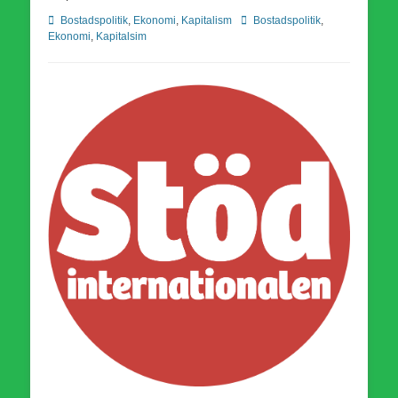
Kategorier
Etiketter
Bostadspolitik
,
Ekonomi
,
Kapitalism
Bostadspolitik
,
Ekonomi
,
Kapitalsim