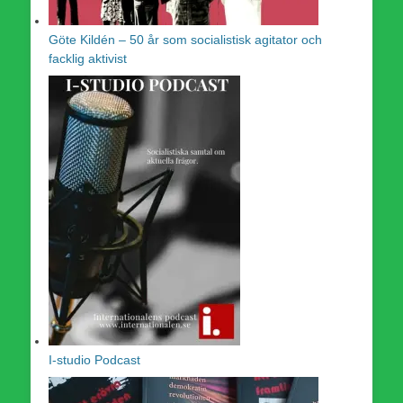
Göte Kildén – 50 år som socialistisk agitator och
facklig aktivist
I-studio Podcast