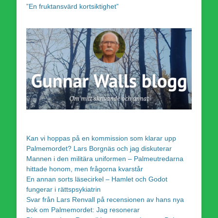
”En fruktansvärd kortsiktighet”
Kan vi hoppas på en kommission som klarar upp
Palmemordet? Lars Borgnäs och jag diskuterar
Mannen i den militära uniformen – Palmeutredarna
hittade honom, men frågorna kvarstår
En annan sorts läsecirkel – Hamlet och Godot
fungerar i rättspsykiatrin
Svar från Lars Renvall på recensionen av hans nya
bok om Palmemordet: Jag resonerar