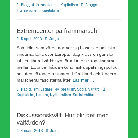
Kategorier
Etiketter
Bloggat
,
Internationellt
,
Kapitalism
Bloggat
,
Internationellt
,
Kapitalsim
Extremcenter på frammarsch
Publicerad
Författare
5 april, 2013
Jorge
den
Samtidigt som våren närmar sig blåser de politiska
vindarna kalla över Europa. Idag krävs en ganska
inbiten liberal världssyn för att inte se kopplingarna
mellan EU:s benhårda ekonomiska späkningspolitik
och den växande rasismen. I Grekland och Ungern
marscherar fascisterna åter,
Läs mer …
Kategorier
Etiketter
Kapitalism
,
Ledare
,
Nyliberalism
,
Social välfärd
Kapitalsim
,
Ledare
,
Nyliberalism
,
Social välfärd
Diskussionskväll: Hur blir det med
välfärden?
Publicerad
Författare
4 mars, 2013
Jorge
den