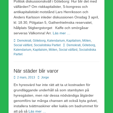
Politisk diskussionskväll i Göteborg: Hur blir det med
välfärden? Om riskkapitalister, S-kongress och
antikapitalistiskt motstånd Lars Henriksson och
Anders Karlsson inleder diskussionen Onsdag 3 april,
kl. 18.30, Pölgatan 5, Gathenhielmska reservatet,
hållplats Stigbergstorget Kaffe och smörgåsar
serveras Välkomna! Arr.
Läs mer …
Kategorier
Demokrati
,
Göteborg
,
Kalendarium
,
Kapitalism
,
Möten
,
Etiketter
Social välfärd
,
Socialistiska Partiet
Demokrati
,
Göteborg
,
Kalendarium
,
Kapitalsim
,
Möten
,
Social välfärd
,
Socialistiska
Partiet
När städer blir varor
Publicerad
Författare
2 mars, 2013
Jorge
den
En hyresvärd har inte rätt att ta ut kostnaden för
grundläggande underhåll så som stambyten på
hyresgästen, men när dessa nödvändiga åtgärder
genomförs tar många chansen att också byta golvet,
installera tvättmaskiner eller kakla om badrummet för
att på så
Läs mer …