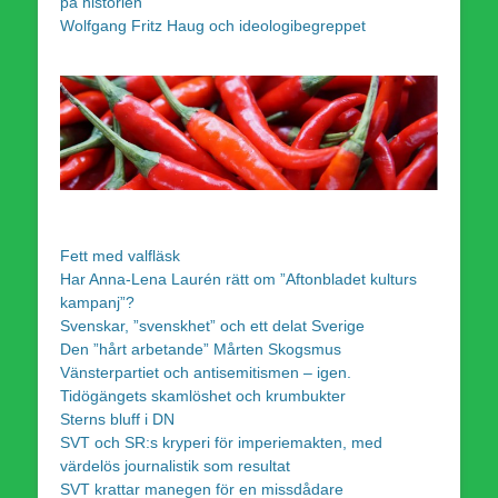
på historien
Wolfgang Fritz Haug och ideologibegreppet
Fett med valfläsk
Har Anna-Lena Laurén rätt om ”Aftonbladet kulturs
kampanj”?
Svenskar, ”svenskhet” och ett delat Sverige
Den ”hårt arbetande” Mårten Skogsmus
Vänsterpartiet och antisemitismen – igen.
Tidögängets skamlöshet och krumbukter
Sterns bluff i DN
SVT och SR:s kryperi för imperiemakten, med
värdelös journalistik som resultat
SVT krattar manegen för en missdådare