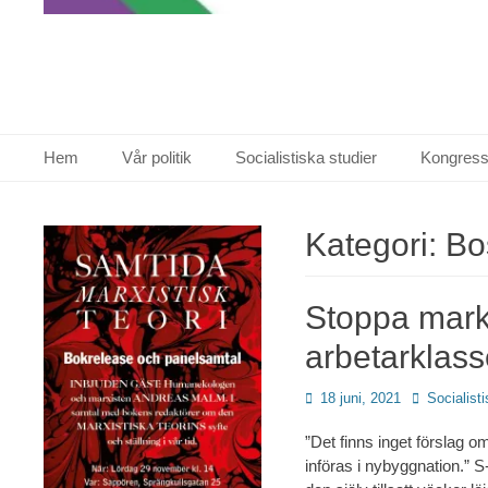
Primär meny
Hoppa
Hem
Vår politik
Socialistiska studier
Kongress
till
innehåll
Kategori:
Bo
Stoppa mark
arbetarklas
Publicerad
Författare
18 juni, 2021
Socialisti
den
”Det finns inget förslag
införas i nybyggnation.” S