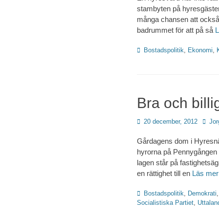
stambyten på hyresgäste
många chansen att också b
badrummet för att på så
Kategorier
Bostadspolitik
,
Ekonomi
,
Bra och billi
Publicerad
Förfat
20 december, 2012
Jor
den
Gårdagens dom i Hyresnäm
hyrorna på Pennygången k
lagen står på fastighetsäg
en rättighet till en
Läs me
Kategorier
Bostadspolitik
,
Demokrati
Socialistiska Partiet
,
Uttalan