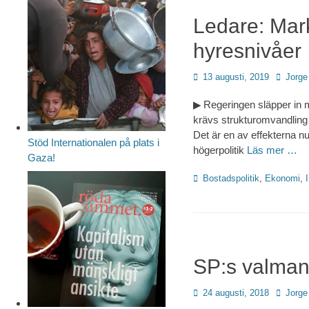
Ledare: Mar
hyresnivåer
Publicerad
Författa
13 augusti, 2019
Jorge
den
▶ Regeringen släpper in 
krävs strukturomvandling f
Det är en av effekterna nu
Stöd Internationalen på plats i
högerpolitik
Läs mer …
Gaza!
Kategorier
Bostadspolitik
,
Ekonomi
,
SP:s valmani
Publicerad
Författa
24 augusti, 2018
Jorge
den