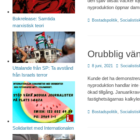
den själv tillsatt väcker l
nyproduktion öppnar dam
Bokrelease: Samtida
Kategorier
Bostadspolitik
,
Socialistis
marxistisk teori
Orubblig vä
Publicerad
Författare
8 juni, 2021
Socialistis
Uttalande från SP: Ta avstånd
den
från Israels terror
Kunde det ha demonstrerat
nyproduktion handlar inte 
ökad tillgång. Januarikrav
fastighetsägarnas kalkyle
Kategorier
Bostadspolitik
,
Socialistis
Solidaritet med Internationalen