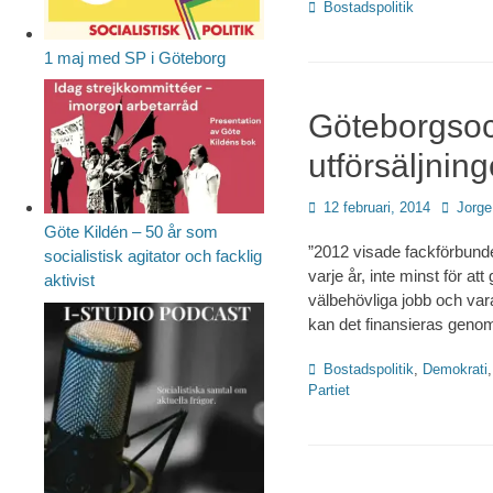
Kategorier
Bostadspolitik
1 maj med SP i Göteborg
Göteborgsoci
utförsäljnin
Publicerad
Författa
12 februari, 2014
Jorge
den
Göte Kildén – 50 år som
”2012 visade fackförbund
socialistisk agitator och facklig
varje år, inte minst för at
aktivist
välbehövliga jobb och var
kan det finansieras genom
Kategorier
Bostadspolitik
,
Demokrati
Partiet