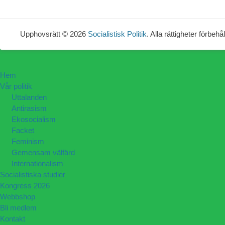
Upphovsrätt © 2026
Socialistisk Politik
. Alla rättigheter förbehål
Hem
Vår politik
Uttalanden
Antirasism
Ekosocialism
Facket
Feminism
Gemensam välfärd
Internationalism
Socialistiska studier
Kongress 2026
Webbshop
Bli medlem
Kontakt