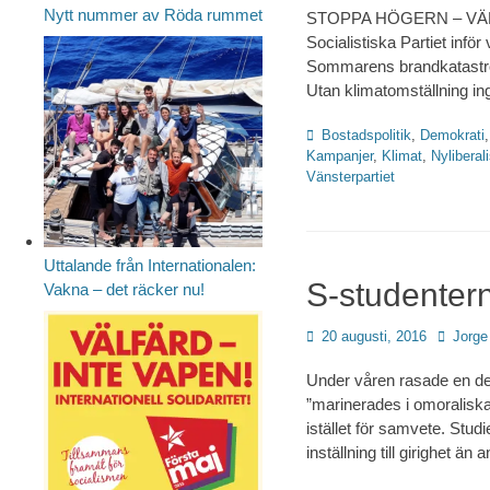
Nytt nummer av Röda rummet
STOPPA HÖGERN – VÄLJ 
Socialistiska Partiet inf
Sommarens brandkatastrof
Utan klimatomställning in
Kategorier
Bostadspolitik
,
Demokrati
Kampanjer
,
Klimat
,
Nyliberal
Vänsterpartiet
Uttalande från Internationalen:
S-studentern
Vakna – det räcker nu!
Publicerad
Författa
20 augusti, 2016
Jorge
den
Under våren rasade en de
”marinerades i omoraliska 
istället för samvete. Stud
inställning till girighet 