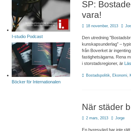
SP: Bostaden
vara!
Publicerad
Förfat
18 november, 2013
Jor
den
I-studio Podcast
Den utredning ”Bostadsbr
kunskapsunderlag” – typi
från Boverket är ingenting
fastighetsägarna. Rena m
i storstadsregioner, är
Lä
Kategorier
Bostadspolitik
,
Ekonomi
,
Böcker för Internationalen
När städer bl
Publicerad
Författare
2 mars, 2013
Jorge
den
En hyresvärd har inte rät