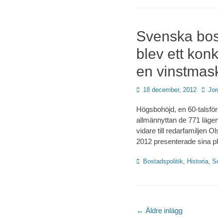
Svenska bos
blev ett kon
en vinstmas
Publicerad
Förfat
18 december, 2012
Jor
den
Högsbohöjd, en 60-talsföro
allmännyttan de 771 läge
vidare till redarfamiljen 
2012 presenterade sina p
Kategorier
Bostadspolitik
,
Historia
,
So
Inläggsnavigeri
←
Äldre inlägg