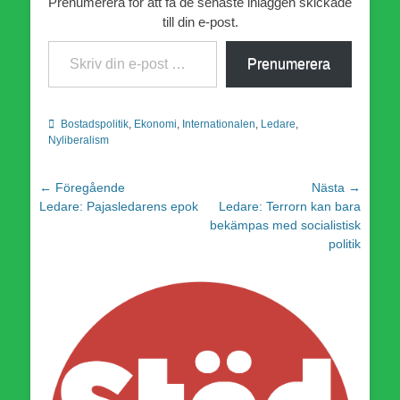
Prenumerera för att få de senaste inläggen skickade
till din e-post.
Skriv din e-post …
Prenumerera
Kategorier
Bostadspolitik
,
Ekonomi
,
Internationalen
,
Ledare
,
Nyliberalism
Inläggsnavigering
← Föregående
Nästa →
Föregående
Nästa
Ledare: Pajasledarens epok
Ledare: Terrorn kan bara
inlägg:
inlägg:
bekämpas med socialistisk
politik