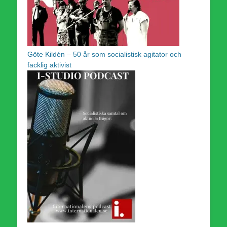
Göte Kildén – 50 år som socialistisk agitator och
facklig aktivist