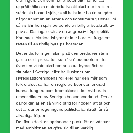
ordningen. Den som har arbetar allt mer för att
upprätthålla sin materiella livsstil skall inte ha tid att
städa sin bostad själv, skall helst inte ha tid att göra
något annat än att arbeta och konsumera tjänster. På
så vis blir hon själv beroende av billig arbetskraft, av
privata lösningar och av en aggressiv högerpolitik.
Kort sagt. Marknadshyror är inte bara en fråga om
rätten till en rimlig hyra på bostaden.
Det är därför ingen slump att den breda vänstern
gärna ser hyresrätten som ”sin” boendeform, för
även om vi inte skall romantisera hyresgästers
situation i Sverige, eller ha illusioner om
Hyresgästföreningens roll eller hur den mår som
folkrörelse, så har en reglerad boendemarknad
kunnat fungera som bromskloss i den nyliberala
omvandlingen av Sveriges bostadsmarknad. Det är
därför det är en så viktig strid för högern att ta och
det är därför regeringens politiska bankrutt får så
allvarliga följder.
Det finns dock en springande punkt för en vänster
med ambitionen att göra sig till en verklig