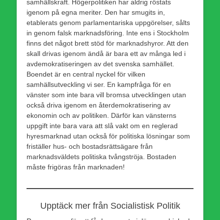
samhällskraft. Högerpolitiken har aldrig röstats
igenom på egna meriter. Den har smugits in,
etablerats genom parlamentariska uppgörelser, sålts
in genom falsk marknadsföring. Inte ens i Stockholm
finns det något brett stöd för marknadshyror. Att den
skall drivas igenom ändå är bara ett av många led i
avdemokratiseringen av det svenska samhället.
Boendet är en central nyckel för vilken
samhällsutveckling vi ser. En kampfråga för en
vänster som inte bara vill bromsa utvecklingen utan
också driva igenom en återdemokratisering av
ekonomin och av politiken. Därför kan vänsterns
uppgift inte bara vara att slå vakt om en reglerad
hyresmarknad utan också för politiska lösningar som
friställer hus- och bostadsrättsägare från
marknadsväldets politiska tvångströja. Bostaden
måste frigöras från marknaden!
Upptäck mer från Socialistisk Politik