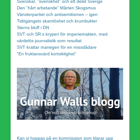
Svenskar, ”svenskhet” och ett delat Sverige
Den ”hårt arbetande” Mårten Skogsmus
Vänsterpartiet och antisemitismen – igen.
Tidögängets skamlöshet och krumbukter
Sterns bluff i DN
SVT och SR:s kryperi för imperiemakten, med
värdelös journalistik som resultat
SVT krattar manegen för en missdådare
”En fruktansvärd kortsiktighet”
Kan vi hoppas på en kommission som klarar upp