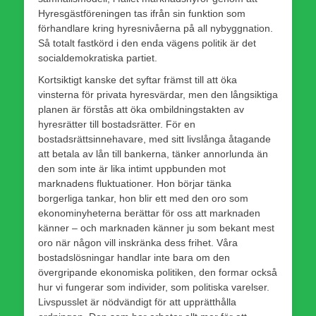
Hyresgästföreningen tas ifrån sin funktion som
förhandlare kring hyresnivåerna på all nybyggnation.
Så totalt fastkörd i den enda vägens politik är det
socialdemokratiska partiet.
Kortsiktigt kanske det syftar främst till att öka
vinsterna för privata hyresvärdar, men den långsiktiga
planen är förstås att öka ombildningstakten av
hyresrätter till bostadsrätter. För en
bostadsrättsinnehavare, med sitt livslånga åtagande
att betala av lån till bankerna, tänker annorlunda än
den som inte är lika intimt uppbunden mot
marknadens fluktuationer. Hon börjar tänka
borgerliga tankar, hon blir ett med den oro som
ekonominyheterna berättar för oss att marknaden
känner – och marknaden känner ju som bekant mest
oro när någon vill inskränka dess frihet. Våra
bostadslösningar handlar inte bara om den
övergripande ekonomiska politiken, den formar också
hur vi fungerar som individer, som politiska varelser.
Livspusslet är nödvändigt för att upprätthålla