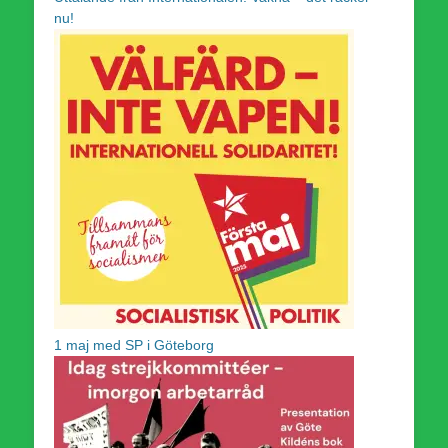
nu!
1 maj med SP i Göteborg