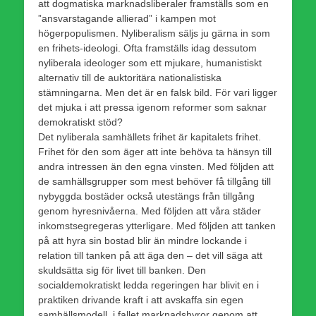
att dogmatiska marknadsliberaler framställs som en
”ansvarstagande allierad” i kampen mot
högerpopulismen. Nyliberalism säljs ju gärna in som
en frihets-ideologi. Ofta framställs idag dessutom
nyliberala ideologer som ett mjukare, humanistiskt
alternativ till de auktoritära nationalistiska
stämningarna. Men det är en falsk bild. För vari ligger
det mjuka i att pressa igenom reformer som saknar
demokratiskt stöd?
Det nyliberala samhällets frihet är kapitalets frihet.
Frihet för den som äger att inte behöva ta hänsyn till
andra intressen än den egna vinsten. Med följden att
de samhällsgrupper som mest behöver få tillgång till
nybyggda bostäder också utestängs från tillgång
genom hyresnivåerna. Med följden att våra städer
inkomstsegregeras ytterligare. Med följden att tanken
på att hyra sin bostad blir än mindre lockande i
relation till tanken på att äga den – det vill säga att
skuldsätta sig för livet till banken. Den
socialdemokratiskt ledda regeringen har blivit en i
praktiken drivande kraft i att avskaffa sin egen
samhällsmodell, i fallet marknadshyror genom att