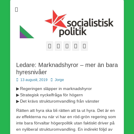
Som medlem i Socialistisk Politik är du medlem i den
Socialistisk Politik
världsomfattande socialistiska Fjärde Internationalen och en viktig
tillgång i kampen för en socialistisk framtid!
Facebook
E-
Webbflöde
Instagram
Webbplats
post
Ledare: Marknadshyror – mer än bara
hyresnivåer
Publicerad
Författare
13 augusti, 2019
Jorge
den
▶ Regeringen släpper in marknadshyror
▶ Strategisk nyckelfråga för högern
▶ Det krävs strukturomvandling från vänster
Rätten att hyra ska bli rätten att ta ut hyra. Det är en
av effekterna nu när vi har en röd-grön regering som
inte bara förvaltar högerpolitik utan faktiskt driver på
en nyliberal strukturomvandling. En indirekt följd av