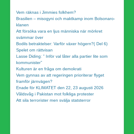
Vem räknas i Jimmies folkhem?
Brasilien – misogyni och maktkamp inom Bolsonaro-
klanen
Att försöka vara en ljus människa när mörkret
svämmar över
Bodils betraktelser: Varför växer högern?( Del 6)
Spelet om rättvisan
Lasse Diding: ” Inför val låter alla partier lite som
kommunister”
Kulturen är en fråga om demokrati
Vem gynnas av att regeringen prioriterar flyget
framför järnvägen?
Enade för KLIMATET den 22, 23 augusti 2026
Våldsvåg i Pakistan mot folkliga protester
Att sila terrorister men svälja statsterror