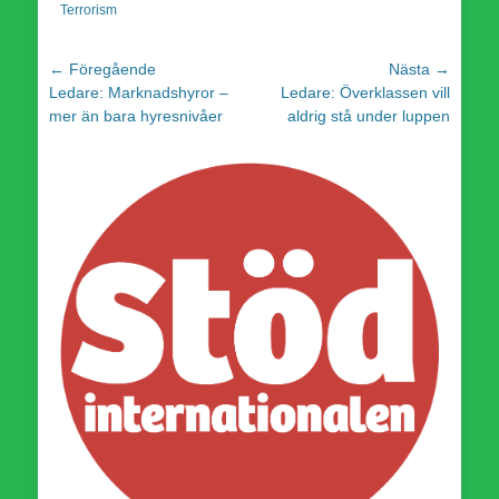
Terrorism
Inläggsnavigering
← Föregående
Nästa →
Föregående
Nästa
Ledare: Marknadshyror –
Ledare: Överklassen vill
inlägg:
inlägg:
mer än bara hyresnivåer
aldrig stå under luppen