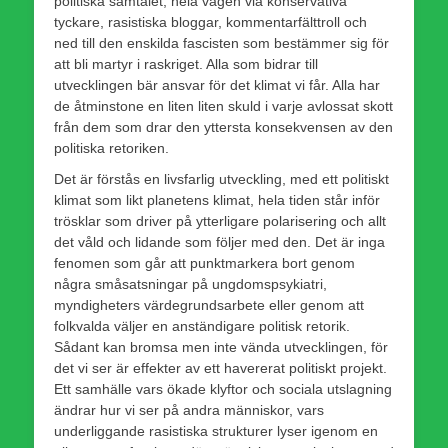
politiska samtalet, hela vägen via konservativa
tyckare, rasistiska bloggar, kommentarfälttroll och
ned till den enskilda fascisten som bestämmer sig för
att bli martyr i raskriget. Alla som bidrar till
utvecklingen bär ansvar för det klimat vi får. Alla har
de åtminstone en liten liten skuld i varje avlossat skott
från dem som drar den yttersta konsekvensen av den
politiska retoriken.
Det är förstås en livsfarlig utveckling, med ett politiskt
klimat som likt planetens klimat, hela tiden står inför
trösklar som driver på ytterligare polarisering och allt
det våld och lidande som följer med den. Det är inga
fenomen som går att punktmarkera bort genom
några småsatsningar på ungdomspsykiatri,
myndigheters värdegrundsarbete eller genom att
folkvalda väljer en anständigare politisk retorik.
Sådant kan bromsa men inte vända utvecklingen, för
det vi ser är effekter av ett havererat politiskt projekt.
Ett samhälle vars ökade klyftor och sociala utslagning
ändrar hur vi ser på andra människor, vars
underliggande rasistiska strukturer lyser igenom en