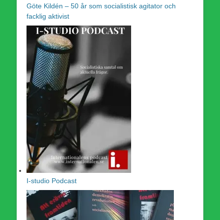
Göte Kildén – 50 år som socialistisk agitator och
facklig aktivist
I-studio Podcast