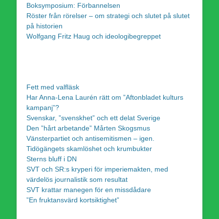
Boksymposium: Förbannelsen
Röster från rörelser – om strategi och slutet på slutet
på historien
Wolfgang Fritz Haug och ideologibegreppet
Fett med valfläsk
Har Anna-Lena Laurén rätt om ”Aftonbladet kulturs
kampanj”?
Svenskar, ”svenskhet” och ett delat Sverige
Den ”hårt arbetande” Mårten Skogsmus
Vänsterpartiet och antisemitismen – igen.
Tidögängets skamlöshet och krumbukter
Sterns bluff i DN
SVT och SR:s kryperi för imperiemakten, med
värdelös journalistik som resultat
SVT krattar manegen för en missdådare
”En fruktansvärd kortsiktighet”