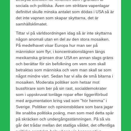
sociala och politiska. Även om striktare vapenlagar
definitivt skulle minska antalet som dödas i USA så är
det inte vapnen som skapar skyttarna, det är
samhällsklimatet.
Tittar vi på världsordningen idag så är inte skyttarna
någon anomali utan en del av den stora mosaiken.
På medelhavet visar Europa hur man ser på
människor som flyr, i koncentrationslägren längs
mexikanska gränsen drar USA en annan slags gräns
och berättar för sin befolkning om vem som skall
betraktas som människa och vem man skall se som
något mindre värt. Sedan har vi alla de små bitarna i
mosaiken. Moderata politiker som hetsar mot
bussförare som ber på sin rast, socialdemokrater
som i uppskruvat tonläge ropar efter tiggeriförbud
med argumentation kring vad som ”hör hemma” i
Sverige. Politiker och opinionsbildare som bara jagar
lite snabba politiska poäng, men som med detta spär
på skräcken och undergångsstämningen. På så vis
går det trådar mellan det statliga våldet, det offentliga