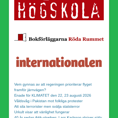
Vem gynnas av att regeringen prioriterar flyget
framför järnvägen?
Enade för KLIMATET den 22, 23 augusti 2026
Våldsvåg i Pakistan mot folkliga protester
Att sila terrorister men svälja statsterror
Urkult visar att vänlighet fungerar
40 år sedan Aitik-strejken: Lars Karlsson skriver själv