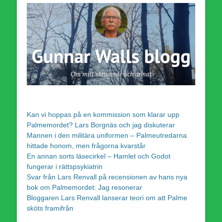
Kan vi hoppas på en kommission som klarar upp
Palmemordet? Lars Borgnäs och jag diskuterar
Mannen i den militära uniformen – Palmeutredarna
hittade honom, men frågorna kvarstår
En annan sorts läsecirkel – Hamlet och Godot
fungerar i rättspsykiatrin
Svar från Lars Renvall på recensionen av hans nya
bok om Palmemordet: Jag resonerar
Bloggaren Lars Renvall lanserar teori om att Palme
sköts framifrån