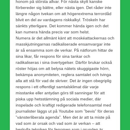
honom på största allvar. För nästa skytt kanske
förbereder sig bättre, eller nästa igen. Det råder inte
längre någon tvekan om att högerextrema terrordåd
blivit en del av vardagens riskkalkyl. Tröskeln har
sänkts ytterligare. Det kommer hända igen och det
kan numera hända precis var som helst.
Numera är det allmänt känt att moskéattackernas och
masskjutningarnas radikaliserade ensamvargar inte
är så ensamma som de verkar. På nätforum hittar de
sina likar, får respons för sina tankar och
radikaliseras i sina övertygelser. Därför brukar också
röster höjas om att belysa nätets skuggigaste hörn,
bekämpa anonymiteten, reglera samtalet och tvinga
alla att stå för vad de skriver. Det är ingen obegriplig
respons i ett offentligt samtalsklimat där varje
misstanke eller antydan görs till sanningar för att
piska upp hetsstämning på sociala medier, där
inspelade och kraftigt redigerade telefonsamtal med
journalister läggs ut på Youtube som ”bevis” för deras
”vänsterliberala agenda”. Men det är att ta miste på
vad som är orsak och vad som är verkan – att
beskylla tekniken för fenomen som i grunden är