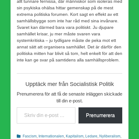
allt tunnare fernissa, där människor som isoleras med
sin psykiska ohälsa hittar gemenskap på de mest
extrema politiska forumen. Kort sagt en effekt av ett
samhällsbygge som inte har råd med sina invånare.
Svaret kan därmed bara vara politiskt. Ju djupare
samhället krisar, ju mer måste svaren vara
systemkritiska – ju tydligare måste de peka mot ett
annat sätt att organisera samhället. Det är därför den
politiska mitten har blivit så tom, helt enkelt för att den
inte kan ge svar på samtidens alla samhällsproblem.
Upptäck mer från Socialistisk Politik
Prenumerera för att få de senaste inläggen skickade
till din e-post.
Skriv din e-post …
Prenumerera
Kategorier
Fascism
,
Internationalen
,
Kapitalism
,
Ledare
,
Nyliberalism
,