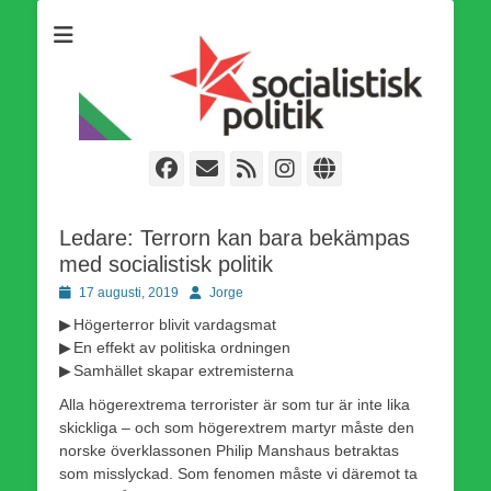
Som medlem i Socialistisk Politik är du medlem i den
Socialistisk Politik
världsomfattande socialistiska Fjärde Internationalen och en viktig
tillgång i kampen för en socialistisk framtid!
Facebook
E-
Webbflöde
Instagram
Webbplats
post
Ledare: Terrorn kan bara bekämpas
med socialistisk politik
Publicerad
Författare
17 augusti, 2019
Jorge
den
▶ Högerterror blivit vardagsmat
▶ En effekt av politiska ordningen
▶ Samhället skapar extremisterna
Alla högerextrema terrorister är som tur är inte lika
skickliga – och som högerextrem martyr måste den
norske överklassonen Philip Manshaus betraktas
som misslyckad. Som fenomen måste vi däremot ta