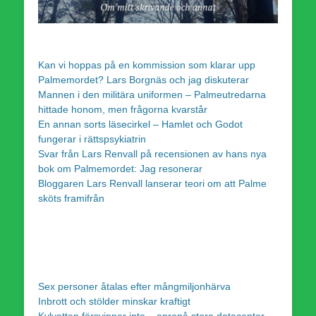
Kan vi hoppas på en kommission som klarar upp
Palmemordet? Lars Borgnäs och jag diskuterar
Mannen i den militära uniformen – Palmeutredarna
hittade honom, men frågorna kvarstår
En annan sorts läsecirkel – Hamlet och Godot
fungerar i rättspsykiatrin
Svar från Lars Renvall på recensionen av hans nya
bok om Palmemordet: Jag resonerar
Bloggaren Lars Renvall lanserar teori om att Palme
sköts framifrån
Sex personer åtalas efter mångmiljonhärva
Inbrott och stölder minskar kraftigt
Kylvatten försvinner inte – apropå stora datacenter