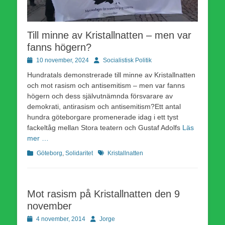
Till minne av Kristallnatten – men var
fanns högern?
Publicerad
Författare
10 november, 2024
Socialistisk Politik
den
Hundratals demonstrerade till minne av Kristallnatten
och mot rasism och antisemitism – men var fanns
högern och dess självutnämnda försvarare av
demokrati, antirasism och antisemitism?Ett antal
hundra göteborgare promenerade idag i ett tyst
fackeltåg mellan Stora teatern och Gustaf Adolfs
Läs
mer …
Kategorier
Etiketter
Göteborg
,
Solidaritet
Kristallnatten
Mot rasism på Kristallnatten den 9
november
Publicerad
Författare
4 november, 2014
Jorge