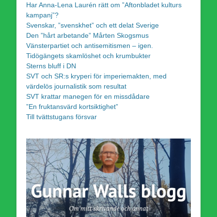
Har Anna-Lena Laurén rätt om ”Aftonbladet kulturs
kampanj”?
Svenskar, ”svenskhet” och ett delat Sverige
Den ”hårt arbetande” Mårten Skogsmus
Vänsterpartiet och antisemitismen – igen.
Tidögängets skamlöshet och krumbukter
Sterns bluff i DN
SVT och SR:s kryperi för imperiemakten, med
värdelös journalistik som resultat
SVT krattar manegen för en missdådare
”En fruktansvärd kortsiktighet”
Till tvättstugans försvar