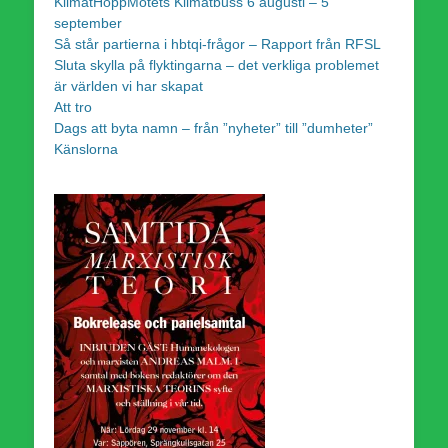
KlimatHoppMötets Klimatbuss 6 augusti – 5
september
Så står partierna i hbtqi-frågor – Rapport från RFSL
Sluta skylla på flyktingarna – det verkliga problemet
är världen vi har skapat
Att tro
Dags att byta namn – från ”nyheter” till ”dumheter”
Känslorna