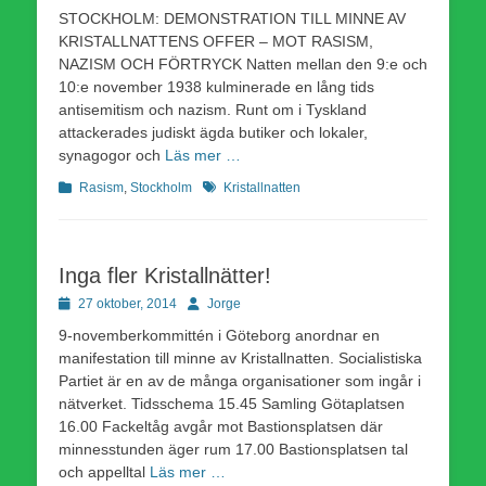
den
STOCKHOLM: DEMONSTRATION TILL MINNE AV
KRISTALLNATTENS OFFER – MOT RASISM,
NAZISM OCH FÖRTRYCK Natten mellan den 9:e och
10:e november 1938 kulminerade en lång tids
antisemitism och nazism. Runt om i Tyskland
attackerades judiskt ägda butiker och lokaler,
synagogor och
Läs mer …
Kategorier
Etiketter
Rasism
,
Stockholm
Kristallnatten
Inga fler Kristallnätter!
Publicerad
Författare
27 oktober, 2014
Jorge
den
9-novemberkommittén i Göteborg anordnar en
manifestation till minne av Kristallnatten. Socialistiska
Partiet är en av de många organisationer som ingår i
nätverket. Tidsschema 15.45 Samling Götaplatsen
16.00 Fackeltåg avgår mot Bastionsplatsen där
minnesstunden äger rum 17.00 Bastionsplatsen tal
och appelltal
Läs mer …