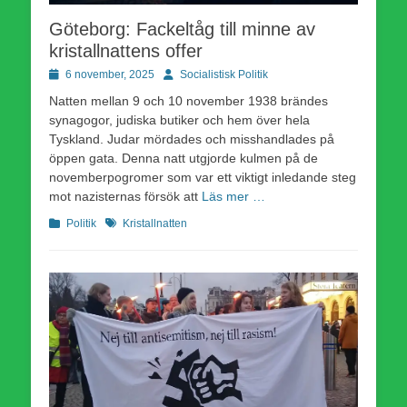
Göteborg: Fackeltåg till minne av
kristallnattens offer
Publicerad
Författare
6 november, 2025
Socialistisk Politik
den
Natten mellan 9 och 10 november 1938 brändes
synagogor, judiska butiker och hem över hela
Tyskland. Judar mördades och misshandlades på
öppen gata. Denna natt utgjorde kulmen på de
novemberpogromer som var ett viktigt inledande steg
mot nazisternas försök att
Läs mer …
Kategorier
Etiketter
Politik
Kristallnatten