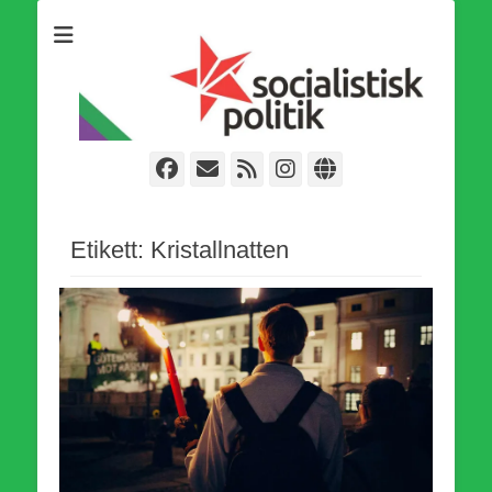
Som medlem i Socialistisk Politik är du medlem i den
Socialistisk Politik
världsomfattande socialistiska Fjärde Internationalen och en viktig
tillgång i kampen för en socialistisk framtid!
Facebook
E-
Webbflöde
Instagram
Webbplats
post
Etikett:
Kristallnatten