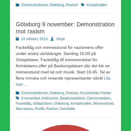
Kategorier
Etiketter
Demonstrationer
,
Göteborg
,
Rasism
Kristallnatten
Göteborg 9 november: Demonstration
mot rasism
Publicerad
Författare
24 oktober, 2013
Jorge
den
Fackeltåg och minnesstund för nazismens offer
under andra världskriget. Samling 16:00 på
Götaplatsen. Fackeltåg till minnesmärket för
förintelsens offer på Bastionsplatsen där det blir en
minnesstund med tal och musik. Start 16:45. Tal av
flera romska och resande representanter såväl
Läs
mer …
Kategorier
Etiketter
Demonstrationer
,
Göteborg
,
Rasism
,
Socialistiska Partiet
9 november
,
Antirasism
,
Bastionsplatsen
,
Demonstration
,
Fackeltåg
,
Götaplatsen
,
Göteborg
,
Kristallnatten
,
Minnesstund
,
Mot rasism
,
Politik
,
Rasism
,
Samhälle