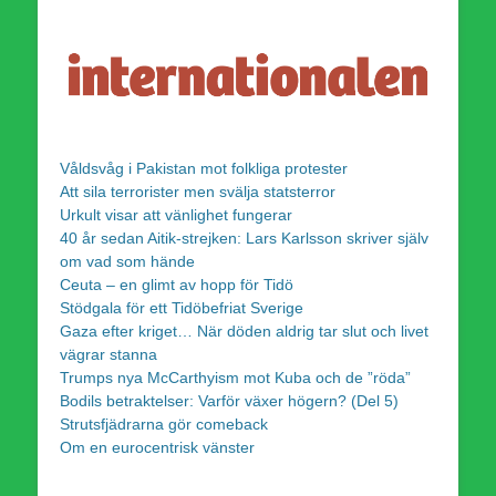
Våldsvåg i Pakistan mot folkliga protester
Att sila terrorister men svälja statsterror
Urkult visar att vänlighet fungerar
40 år sedan Aitik-strejken: Lars Karlsson skriver själv
om vad som hände
Ceuta – en glimt av hopp för Tidö
Stödgala för ett Tidöbefriat Sverige
Gaza efter kriget… När döden aldrig tar slut och livet
vägrar stanna
Trumps nya McCarthyism mot Kuba och de ”röda”
Bodils betraktelser: Varför växer högern? (Del 5)
Strutsfjädrarna gör comeback
Om en eurocentrisk vänster